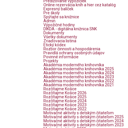
Predlžovanie výpožičiek
Online rezervácia kníh a hier cez katalóg
Expresný balíček
Pre školy
Spýtajte sa knižnice
Admin
Výpožičné hodiny
DIKDA - digitálna knižnica SNK
Dokumenty
Všetky dokumenty
Zriaďovacia listina
Etický kódex
Rozbor činnosti a hospodárenia
Pravidlá ochrany osobných údajov
Povinné informácie
Projekty
Akadémia moderného knihovníka
Akadémia moderného knihovníka 2025
Akadémia moderného knihovníka 2024
Akadémia moderného knihovníka 2023
Akadémia moderného knihovníka 2022
Akadémia moderného knihovníka 2021
Rozčítajme Košice
Rozčítajme Košice 2026
Rozčítajme Košice 2025
Rozčítajme Košice 2024
Rozčítajme Košice 2023
Rozčítajme Košice 2022
Motivačné aktivity s detským čitateľom
Motivačné aktivity s detským čitateľom 2025
Motivačné aktivity s detským čitateľom 2024
Motivačné aktivity s detským čitateľom 2023