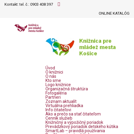
Kontakt: tel. č.:
0903 408 397
ONLINE KATALÓG
Úvod
O knižnici
O nás
Kto sme
Logo knižnice
Organizačná štruktúra
Fotogaléria
Partneri
Zoznam aktualít
Virtuálna prehliadka
Info čitateľovi
Ako a prečo sa stať čitateľom
Cenník služieb
Knižničný a výpožičný poriadok
Prevádzkový poriadok detského kútika
SmartLab – pravidlá používania