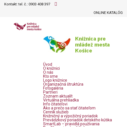
Kontakt: tel. č.:
0903 408 397
ONLINE KATALÓG
Úvod
O knižnici
O nás
Kto sme
Logo knižnice
Organizačná štruktúra
Fotogaléria
Partneri
Zoznam aktualít
Virtuálna prehliadka
Info čitateľovi
Ako a prečo sa stať čitateľom
Cenník služieb
Knižničný a výpožičný poriadok
Prevádzkový poriadok detského kútika
SmartLab – pravidlá používania