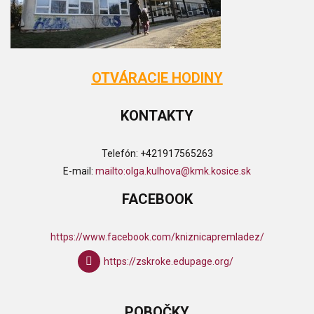
OTVÁRACIE HODINY
KONTAKTY
Telefón:
+421917565263
E-mail:
mailto:olga.kulhova@kmk.kosice.sk
FACEBOOK
https://www.facebook.com/kniznicapremladez/
https://zskroke.edupage.org/
POBOČKY