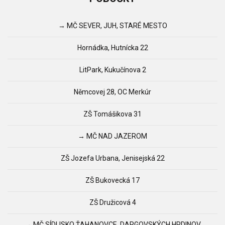
→ MČ SEVER, JUH, STARÉ MESTO
Hornádka, Hutnícka 22
LitPark, Kukučínova 2
Němcovej 28, OC Merkúr
ZŠ Tomášikova 31
→ MČ NAD JAZEROM
ZŠ Jozefa Urbana, Jenisejská 22
ZŠ Bukovecká 17
ZŠ Družicová 4
→ MČ SÍDLISKO ŤAHANOVCE, DARGOVSKÝCH HRDINOV