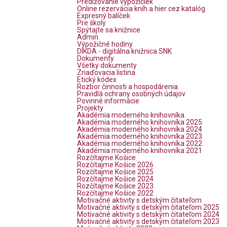
Predlžovanie výpožičiek
Online rezervácia kníh a hier cez katalóg
Expresný balíček
Pre školy
Spýtajte sa knižnice
Admin
Výpožičné hodiny
DIKDA - digitálna knižnica SNK
Dokumenty
Všetky dokumenty
Zriaďovacia listina
Etický kódex
Rozbor činnosti a hospodárenia
Pravidlá ochrany osobných údajov
Povinné informácie
Projekty
Akadémia moderného knihovníka
Akadémia moderného knihovníka 2025
Akadémia moderného knihovníka 2024
Akadémia moderného knihovníka 2023
Akadémia moderného knihovníka 2022
Akadémia moderného knihovníka 2021
Rozčítajme Košice
Rozčítajme Košice 2026
Rozčítajme Košice 2025
Rozčítajme Košice 2024
Rozčítajme Košice 2023
Rozčítajme Košice 2022
Motivačné aktivity s detským čitateľom
Motivačné aktivity s detským čitateľom 2025
Motivačné aktivity s detským čitateľom 2024
Motivačné aktivity s detským čitateľom 2023