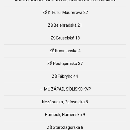
ZŠ Ľ. Fullu, Maurerova 22
ZŠ Belehradská 21
ZŠ Bruselská 18
ZŠ Krosnianska 4
ZŠ Postupimská 37
ZŠ Fábryho 44
→ MČ ZÁPAD, SÍDLISKO KVP
Nezábudka, Poľovnícka 8
Humbuk, Humenská 9
ZŠ Starozagorská 8