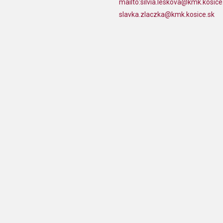
mailto:
silvia.leskova@kmk.kosice
slavka.zlaczka@kmk.kosice.sk