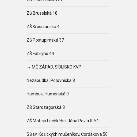
ZŠ Bruselská 18
ZŠ Krosnianska 4
ZŠ Postupimská 37
ZŠ Fábryho 44
→ MČ ZÁPAD, SÍDLISKO KVP
Nezábudka, Poľovnícka 8
Humbuk, Humenská 9
ZŠ Starozagorská 8
ZŠ Mateja Lechkého, Jána Pavla II. č.1
SŠ sv. Košických mučeníkov, Čordákova 50