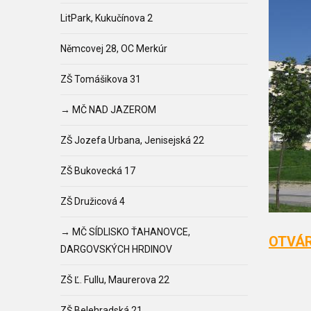
LitPark, Kukučínova 2
Němcovej 28, OC Merkúr
ZŠ Tomášikova 31
→ MČ NAD JAZEROM
ZŠ Jozefa Urbana, Jenisejská 22
ZŠ Bukovecká 17
ZŠ Družicová 4
→ MČ SÍDLISKO ŤAHANOVCE,
OTVÁR
DARGOVSKÝCH HRDINOV
ZŠ Ľ. Fullu, Maurerova 22
ZŠ Belehradská 21