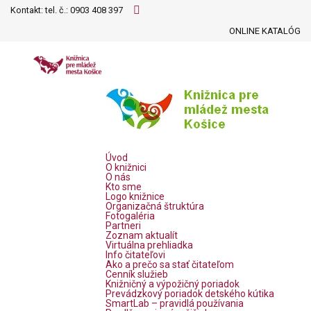
Kontakt: tel. č.:
0903 408 397
ONLINE KATALÓG
Úvod
O knižnici
O nás
Kto sme
Logo knižnice
Organizačná štruktúra
Fotogaléria
Partneri
Zoznam aktualít
Virtuálna prehliadka
Info čitateľovi
Ako a prečo sa stať čitateľom
Cenník služieb
Knižničný a výpožičný poriadok
Prevádzkový poriadok detského kútika
SmartLab – pravidlá používania