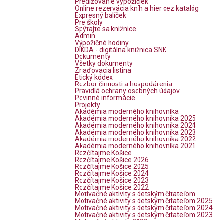
Predlžovanie výpožičiek
Online rezervácia kníh a hier cez katalóg
Expresný balíček
Pre školy
Spýtajte sa knižnice
Admin
Výpožičné hodiny
DIKDA - digitálna knižnica SNK
Dokumenty
Všetky dokumenty
Zriaďovacia listina
Etický kódex
Rozbor činnosti a hospodárenia
Pravidlá ochrany osobných údajov
Povinné informácie
Projekty
Akadémia moderného knihovníka
Akadémia moderného knihovníka 2025
Akadémia moderného knihovníka 2024
Akadémia moderného knihovníka 2023
Akadémia moderného knihovníka 2022
Akadémia moderného knihovníka 2021
Rozčítajme Košice
Rozčítajme Košice 2026
Rozčítajme Košice 2025
Rozčítajme Košice 2024
Rozčítajme Košice 2023
Rozčítajme Košice 2022
Motivačné aktivity s detským čitateľom
Motivačné aktivity s detským čitateľom 2025
Motivačné aktivity s detským čitateľom 2024
Motivačné aktivity s detským čitateľom 2023