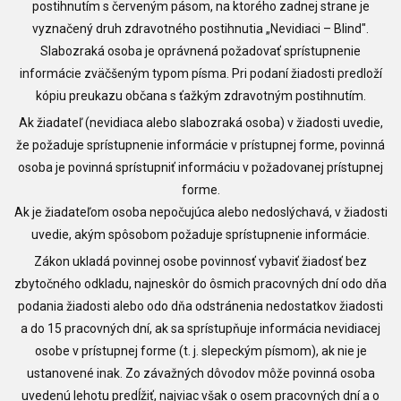
postihnutím s červeným pásom, na ktorého zadnej strane je
vyznačený druh zdravotného postihnutia „Nevidiaci – Blind".
Slabozraká osoba je oprávnená požadovať sprístupnenie
informácie zväčšeným typom písma. Pri podaní žiadosti predloží
kópiu preukazu občana s ťažkým zdravotným postihnutím.
Ak žiadateľ (nevidiaca alebo slabozraká osoba) v žiadosti uvedie,
že požaduje sprístupnenie informácie v prístupnej forme, povinná
osoba je povinná sprístupniť informáciu v požadovanej prístupnej
forme.
Ak je žiadateľom osoba nepočujúca alebo nedoslýchavá, v žiadosti
uvedie, akým spôsobom požaduje sprístupnenie informácie.
Zákon ukladá povinnej osobe povinnosť vybaviť žiadosť bez
zbytočného odkladu, najneskôr do ôsmich pracovných dní odo dňa
podania žiadosti alebo odo dňa odstránenia nedostatkov žiadosti
a do 15 pracovných dní, ak sa sprístupňuje informácia nevidiacej
osobe v prístupnej forme (t. j. slepeckým písmom), ak nie je
ustanovené inak. Zo závažných dôvodov môže povinná osoba
uvedenú lehotu predĺžiť, najviac však o osem pracovných dní a o