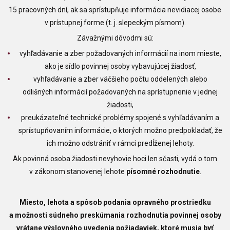
15 pracovných dní, ak sa sprístupňuje informácia nevidiacej osobe
v prístupnej forme (t. j. slepeckým písmom).
Závažnými dôvodmi sú:
vyhľadávanie a zber požadovaných informácií na inom mieste,
ako je sídlo povinnej osoby vybavujúcej žiadosť,
vyhľadávanie a zber väčšieho počtu oddelených alebo
odlišných informácií požadovaných na sprístupnenie v jednej
žiadosti,
preukázateľné technické problémy spojené s vyhľadávaním a
sprístupňovaním informácie, o ktorých možno predpokladať, že
ich možno odstrániť v rámci predĺženej lehoty.
Ak povinná osoba žiadosti nevyhovie hoci len sčasti, vydá o tom
v zákonom stanovenej lehote
písomné rozhodnutie
.
Miesto, lehota a spôsob podania opravného prostriedku
a možnosti súdneho preskúmania rozhodnutia povinnej osoby
vrátane výslovného uvedenia požiadaviek, ktoré musia byť