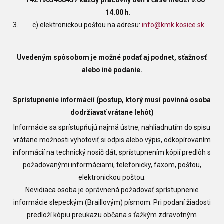
+421903408457 každý pracovný deň v čase medzi 9.00 –
14.00 h.
c) elektronickou poštou na adresu:
info@kmk.kosice.sk
Uvedeným spôsobom je možné podať aj podnet, sťažnosť
alebo iné podanie.
Sprístupnenie informácií (postup, ktorý musí povinná osoba
dodržiavať vrátane lehôt)
Informácie sa sprístupňujú najmä ústne, nahliadnutím do spisu
vrátane možnosti vyhotoviť si odpis alebo výpis, odkopírovaním
informácií na technický nosič dát, sprístupnením kópií predlôh s
požadovanými informáciami, telefonicky, faxom, poštou,
elektronickou poštou.
Nevidiaca osoba je oprávnená požadovať sprístupnenie
informácie slepeckým (Braillovým) písmom. Pri podaní žiadosti
predloží kópiu preukazu občana s ťažkým zdravotným