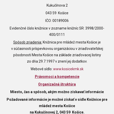
Kukučínova 2
043 59 Košice
IČO: 00189006
Evidenčné číslo knižnice v zozname knižníc SR: 3998/2000-
400/0111
Spôsob zriadenia:
Knižnica pre mládež mesta Košice je
v súčasnosti príspevkovou organizáciou v zriaďovateľskej
pôsobnosti Mesta Košice na základe zriaďovacej listiny
zo dňa 29.7.1997 v znení jej dodatkov.
Webové sídlo:
www.kosicekmk.sk
Právomoci a kompetencie
Organizačná štruktúra
Miesto, čas a spôsob, akým možno získavať informácie
Požadované informácie je možné získať v sídle Knižnice pre
mládež mesta Košice
na Kukučínovej 2, 043 59 Košice.