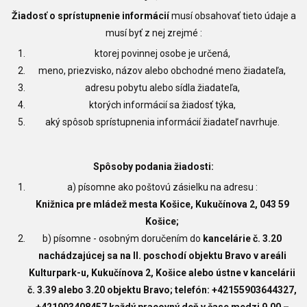
Žiadosť o sprístupnenie informácií
musí obsahovať tieto údaje a
musí byť z nej zrejmé :
ktorej povinnej osobe je určená,
meno, priezvisko, názov alebo obchodné meno žiadateľa,
adresu pobytu alebo sídla žiadateľa,
ktorých informácií sa žiadosť týka,
aký spôsob sprístupnenia informácií žiadateľ navrhuje.
Spôsoby podania žiadosti:
a) písomne ako poštovú zásielku na adresu :
Knižnica pre mládež mesta Košice, Kukučínova 2, 043 59
Košice;
b) písomne - osobným doručením do
kancelárie č. 3.20
nachádzajúcej sa na II. poschodí objektu Bravo v areáli
Kulturpark-u, Kukučínova 2, Košice alebo ústne v kancelárii
č. 3.39 alebo 3.20 objektu Bravo; telefón: +42155903644327,