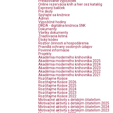
Predlžovanie výpožičiek
Online rezervácia kníh a hier cez katalóg
Expresný balíček
Pre školy
Spýtajte sa knižnice
Admin
Výpožičné hodiny
DIKDA - digitálna knižnica SNK
Dokumenty
Všetky dokumenty
Zriaďovacia listina
Etický kódex
Rozbor činnosti a hospodárenia
Pravidlá ochrany osobných údajov
Povinné informácie
Projekty
Akadémia moderného knihovníka
Akadémia moderného knihovníka 2025
Akadémia moderného knihovníka 2024
Akadémia moderného knihovníka 2023
Akadémia moderného knihovníka 2022
Akadémia moderného knihovníka 2021
Rozčítajme Košice
Rozčítajme Košice 2026
Rozčítajme Košice 2025
Rozčítajme Košice 2024
Rozčítajme Košice 2023
Rozčítajme Košice 2022
Motivačné aktivity s detským čitateľom
Motivačné aktivity s detským čitateľom 2025
Motivačné aktivity s detským čitateľom 2024
Motivačné aktivity s detským čitateľom 2023