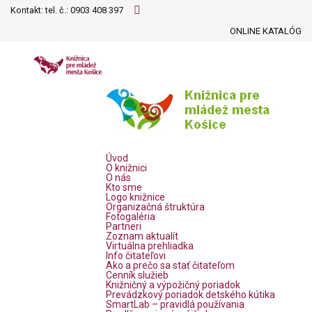
Kontakt: tel. č.:
0903 408 397
ONLINE KATALÓG
Úvod
O knižnici
O nás
Kto sme
Logo knižnice
Organizačná štruktúra
Fotogaléria
Partneri
Zoznam aktualít
Virtuálna prehliadka
Info čitateľovi
Ako a prečo sa stať čitateľom
Cenník služieb
Knižničný a výpožičný poriadok
Prevádzkový poriadok detského kútika
SmartLab – pravidlá používania