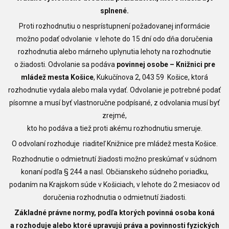
splnené.
Proti rozhodnutiu o nesprístupnení požadovanej informácie
možno podať odvolanie v lehote do 15 dní odo dňa doručenia
rozhodnutia alebo márneho uplynutia lehoty na rozhodnutie
o žiadosti. Odvolanie sa podáva
povinnej osobe – Knižnici pre
mládež mesta Košice
, Kukučínova 2, 043 59 Košice, ktorá
rozhodnutie vydala alebo mala vydať. Odvolanie je potrebné podať
písomne a musí byť vlastnoručne podpísané, z odvolania musí byť
zrejmé,
kto ho podáva a tiež proti akému rozhodnutiu smeruje.
O odvolaní rozhoduje riaditeľ Knižnice pre mládež mesta Košice.
Rozhodnutie o odmietnutí žiadosti možno preskúmať v súdnom
konaní podľa § 244 a nasl. Občianskeho súdneho poriadku,
podaním na Krajskom súde v Košiciach, v lehote do 2 mesiacov od
doručenia rozhodnutia o odmietnutí žiadosti.
Základné právne normy, podľa ktorých povinná osoba koná
a rozhoduje alebo ktoré upravujú práva a povinnosti fyzických