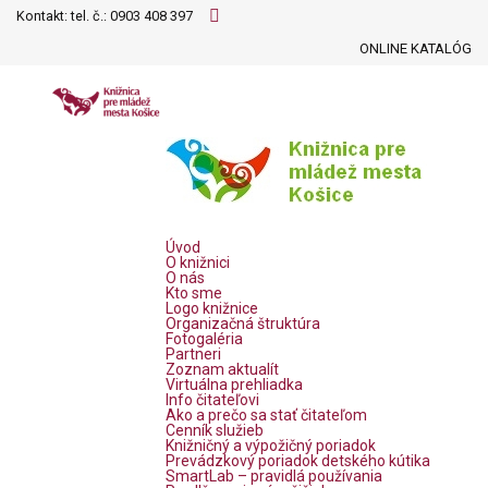
Kontakt: tel. č.:
0903 408 397
ONLINE KATALÓG
Úvod
O knižnici
O nás
Kto sme
Logo knižnice
Organizačná štruktúra
Fotogaléria
Partneri
Zoznam aktualít
Virtuálna prehliadka
Info čitateľovi
Ako a prečo sa stať čitateľom
Cenník služieb
Knižničný a výpožičný poriadok
Prevádzkový poriadok detského kútika
SmartLab – pravidlá používania