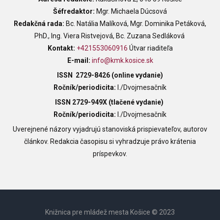
Šéfredaktor:
Mgr. Michaela Dúcsová
Redakčná rada:
Bc. Natália Malíková, Mgr. Dominika Petáková,
PhD., Ing. Viera Ristvejová, Bc. Zuzana Sedláková
Kontakt:
+421553060916
Útvar riaditeľa
E-mail:
info@kmk.kosice.sk
ISSN
2729-8426 (online vydanie)
Ročník/periodicita:
I./Dvojmesačník
ISSN
2729-949X (tlačené vydanie)
Ročník/periodicita:
I./Dvojmesačník
Uverejnené názory vyjadrujú stanoviská prispievateľov, autorov
článkov. Redakcia časopisu si vyhradzuje právo krátenia
príspevkov.
Knižnica pre mládež mesta Košice © 2023