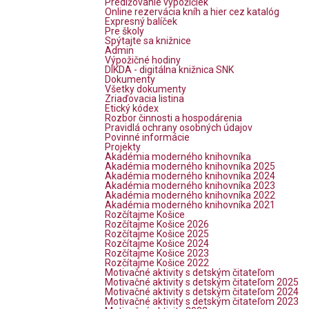
Predlžovanie výpožičiek
Online rezervácia kníh a hier cez katalóg
Expresný balíček
Pre školy
Spýtajte sa knižnice
Admin
Výpožičné hodiny
DIKDA - digitálna knižnica SNK
Dokumenty
Všetky dokumenty
Zriaďovacia listina
Etický kódex
Rozbor činnosti a hospodárenia
Pravidlá ochrany osobných údajov
Povinné informácie
Projekty
Akadémia moderného knihovníka
Akadémia moderného knihovníka 2025
Akadémia moderného knihovníka 2024
Akadémia moderného knihovníka 2023
Akadémia moderného knihovníka 2022
Akadémia moderného knihovníka 2021
Rozčítajme Košice
Rozčítajme Košice 2026
Rozčítajme Košice 2025
Rozčítajme Košice 2024
Rozčítajme Košice 2023
Rozčítajme Košice 2022
Motivačné aktivity s detským čitateľom
Motivačné aktivity s detským čitateľom 2025
Motivačné aktivity s detským čitateľom 2024
Motivačné aktivity s detským čitateľom 2023