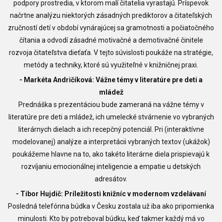
podpory prostredia, v ktorom malí čitatelia vyrastajú. Príspevok
načrtne analýzu niektorých zásadných prediktorov a čitateľských
zručností detí v období vynárajúcej sa gramotnosti a počiatočného
čítania a odvodí zásadné motivačné a demotivačné činitele
rozvoja čitateľstva dieťaťa. V tejto súvislosti poukáže na stratégie,
metódy a techniky, ktoré sú využiteľné v knižničnej praxi.
- Markéta Andričíková: Vážne témy v literatúre pre deti a
mládež
Prednáška s prezentáciou bude zameraná na vážne témy v
literatúre pre deti a mládež, ich umelecké stvárnenie vo vybraných
literárnych dielach a ich recepčný potenciál. Pri (interaktívne
modelovanej) analýze a interpretácii vybraných textov (ukážok)
poukážeme hlavne na to, ako takéto literárne diela prispievajú k
rozvíjaniu emocionálnej inteligencie a empatie u detských
adresátov.
- Tibor Hujdič: Príležitosti knižníc v modernom vzdelávaní
Posledná telefónna búdka v Česku zostala už iba ako pripomienka
minulosti. Kto by potreboval búdku, keď takmer každý má vo