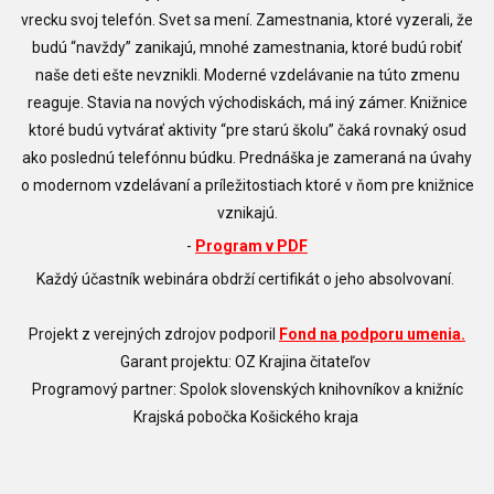
vrecku svoj telefón. Svet sa mení. Zamestnania, ktoré vyzerali, že
budú “navždy” zanikajú, mnohé zamestnania, ktoré budú robiť
naše deti ešte nevznikli. Moderné vzdelávanie na túto zmenu
reaguje. Stavia na nových východiskách, má iný zámer. Knižnice
ktoré budú vytvárať aktivity “pre starú školu” čaká rovnaký osud
ako poslednú telefónnu búdku. Prednáška je zameraná na úvahy
o modernom vzdelávaní a príležitostiach ktoré v ňom pre knižnice
vznikajú.
-
Program v PDF
Každý účastník webinára obdrží certifikát o jeho absolvovaní.
Projekt z verejných zdrojov podporil
Fond na podporu umenia.
Garant projektu: OZ Krajina čitateľov
Programový partner: Spolok slovenských knihovníkov a knižníc
Krajská pobočka Košického kraja