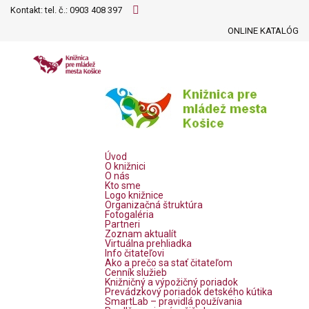
Kontakt: tel. č.:
0903 408 397
ONLINE KATALÓG
Úvod
O knižnici
O nás
Kto sme
Logo knižnice
Organizačná štruktúra
Fotogaléria
Partneri
Zoznam aktualít
Virtuálna prehliadka
Info čitateľovi
Ako a prečo sa stať čitateľom
Cenník služieb
Knižničný a výpožičný poriadok
Prevádzkový poriadok detského kútika
SmartLab – pravidlá používania