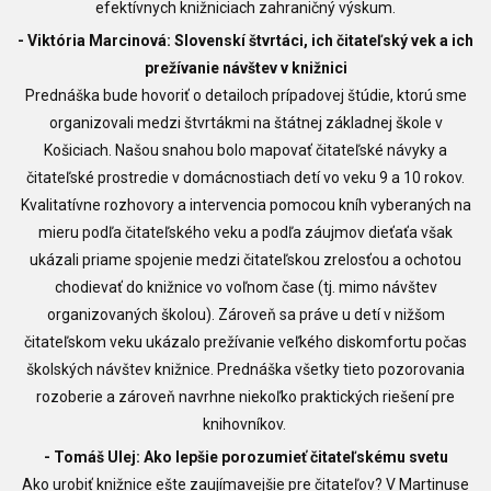
efektívnych knižniciach zahraničný výskum.
- Viktória Marcinová:
Slovenskí štvrtáci, ich čitateľský vek a ich
prežívanie návštev v knižnici
Prednáška bude hovoriť o detailoch prípadovej štúdie, ktorú sme
organizovali medzi štvrtákmi na štátnej základnej škole v
Košiciach. Našou snahou bolo mapovať čitateľské návyky a
čitateľské prostredie v domácnostiach detí vo veku 9 a 10 rokov.
Kvalitatívne rozhovory a intervencia pomocou kníh vyberaných na
mieru podľa čitateľského veku a podľa záujmov dieťaťa však
ukázali priame spojenie medzi čitateľskou zrelosťou a ochotou
chodievať do knižnice vo voľnom čase (tj. mimo návštev
organizovaných školou). Zároveň sa práve u detí v nižšom
čitateľskom veku ukázalo prežívanie veľkého diskomfortu počas
školských návštev knižnice. Prednáška všetky tieto pozorovania
rozoberie a zároveň navrhne niekoľko praktických riešení pre
knihovníkov.
- Tomáš Ulej: Ako lepšie porozumieť čitateľskému svetu
Ako urobiť knižnice ešte zaujímavejšie pre čitateľov? V Martinuse