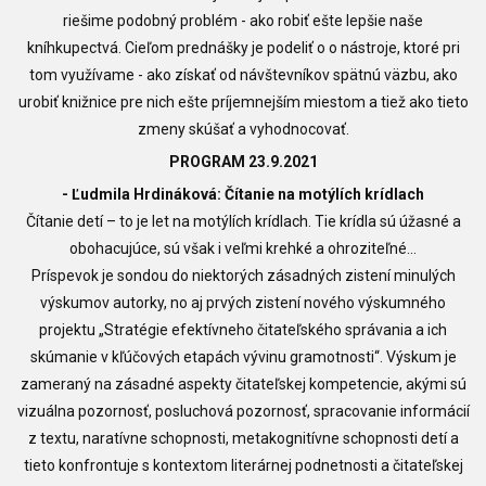
riešime podobný problém - ako robiť ešte lepšie naše
kníhkupectvá. Cieľom prednášky je podeliť o o nástroje, ktoré pri
tom využívame - ako získať od návštevníkov spätnú väzbu, ako
urobiť knižnice pre nich ešte príjemnejším miestom a tiež ako tieto
zmeny skúšať a vyhodnocovať.
PROGRAM 23.9.2021
- Ľudmila Hrdináková: Čítanie na motýlích krídlach
Čítanie detí – to je let na motýlích krídlach. Tie krídla sú úžasné a
obohacujúce, sú však i veľmi krehké a ohroziteľné...
Príspevok je sondou do niektorých zásadných zistení minulých
výskumov autorky, no aj prvých zistení nového výskumného
projektu „Stratégie efektívneho čitateľského správania a ich
skúmanie v kľúčových etapách vývinu gramotnosti“. Výskum je
zameraný na zásadné aspekty čitateľskej kompetencie, akými sú
vizuálna pozornosť, posluchová pozornosť, spracovanie informácií
z textu, naratívne schopnosti, metakognitívne schopnosti detí a
tieto konfrontuje s kontextom literárnej podnetnosti a čitateľskej