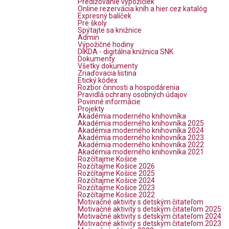
Predlžovanie výpožičiek
Online rezervácia kníh a hier cez katalóg
Expresný balíček
Pre školy
Spýtajte sa knižnice
Admin
Výpožičné hodiny
DIKDA - digitálna knižnica SNK
Dokumenty
Všetky dokumenty
Zriaďovacia listina
Etický kódex
Rozbor činnosti a hospodárenia
Pravidlá ochrany osobných údajov
Povinné informácie
Projekty
Akadémia moderného knihovníka
Akadémia moderného knihovníka 2025
Akadémia moderného knihovníka 2024
Akadémia moderného knihovníka 2023
Akadémia moderného knihovníka 2022
Akadémia moderného knihovníka 2021
Rozčítajme Košice
Rozčítajme Košice 2026
Rozčítajme Košice 2025
Rozčítajme Košice 2024
Rozčítajme Košice 2023
Rozčítajme Košice 2022
Motivačné aktivity s detským čitateľom
Motivačné aktivity s detským čitateľom 2025
Motivačné aktivity s detským čitateľom 2024
Motivačné aktivity s detským čitateľom 2023