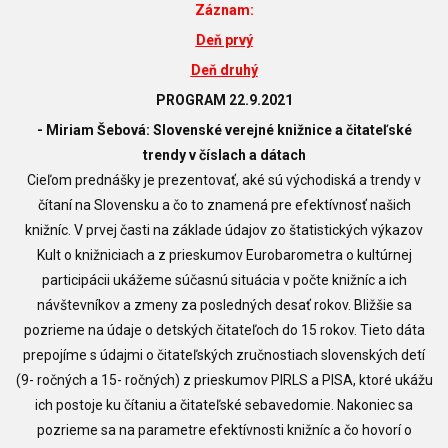
Záznam:
Deň prvý
Deň druhý
PROGRAM 22.9.2021
- Miriam Šebová:
Slovenské verejné knižnice a čitateľské
trendy v číslach a dátach
Cieľom prednášky je prezentovať, aké sú východiská a trendy v
čítaní na Slovensku a čo to znamená pre efektívnosť našich
knižníc. V prvej časti na základe údajov zo štatistických výkazov
Kult o knižniciach a z prieskumov Eurobarometra o kultúrnej
participácii ukážeme súčasnú situácia v počte knižníc a ich
návštevníkov a zmeny za posledných desať rokov. Bližšie sa
pozrieme na údaje o detských čitateľoch do 15 rokov. Tieto dáta
prepojíme s údajmi o čitateľských zručnostiach slovenských detí
(9- ročných a 15- ročných) z prieskumov PIRLS a PISA, ktoré ukážu
ich postoje ku čítaniu a čitateľské sebavedomie. Nakoniec sa
pozrieme sa na parametre efektívnosti knižníc a čo hovorí o