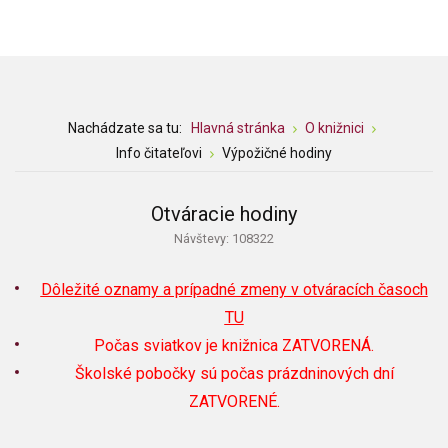
Nachádzate sa tu:
Hlavná stránka
O knižnici
Info čitateľovi
Výpožičné hodiny
Otváracie hodiny
Návštevy: 108322
Dôležité oznamy a prípadné zmeny v otváracích časoch
TU
Počas sviatkov je knižnica ZATVORENÁ.
Školské pobočky sú počas prázdninových dní
ZATVORENÉ.