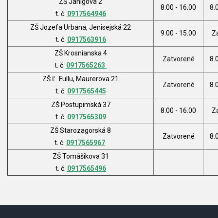
ZŠ Janigova 2
8.00 - 16.00
8.
t. č.
0917564946
ZŠ Jozefa Urbana, Jenisejská 22
9.00 - 15.00
Z
t. č.
0917563916
ZŠ Krosnianska 4
Zatvorené
8.
t. č.
0917565263
ZŠ Ľ. Fullu, Maurerova 21
Zatvorené
8.
t. č.
0917565445
ZŠ Postupimská 37
8.00 - 16.00
Z
t. č.
0917565309
ZŠ Starozagorská 8
Zatvorené
8.
t. č.
0917565967
ZŠ Tomášikova 31
t. č.
0917565496