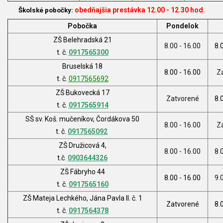
obedňajšia prestávka 12.00 - 12.30 hod.
Školské pobočky:
Pobočka
Pondelok
ZŠ Belehradská 21
8.00 - 16.00
8.
t. č.
0917565300
Bruselská 18
8.00 - 16.00
Z
t. č.
0917565692
ZŠ Bukovecká 17
Zatvorené
8.
t. č.
0917565914
SŠ sv. Koš. mučeníkov, Čordákova 50
8.00 - 16.00
Z
t. č.
0917565092
ZŠ Družicová 4,
8.00 - 16.00
8.
t.č.
0903644326
ZŠ Fábryho 44
8.00 - 16.00
9.
t. č.
0917565160
ZŠ Mateja Lechkého, Jána Pavla II. č. 1
Zatvorené
8.
t. č.
0917564378