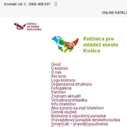
Kontakt: tel. č.:
0903 408 397
ONLINE KATAL
Úvod
O knižnici
O nás
Kto sme
Logo knižnice
Organizačná štruktúra
Fotogaléria
Partneri
Zoznam aktualít
Virtuálna prehliadka
Info čitateľovi
Ako a prečo sa stať čitateľom
Cenník služieb
Knižničný a výpožičný poriadok
Prevádzkový poriadok detského kútika
SmartLab – pravidlá používania