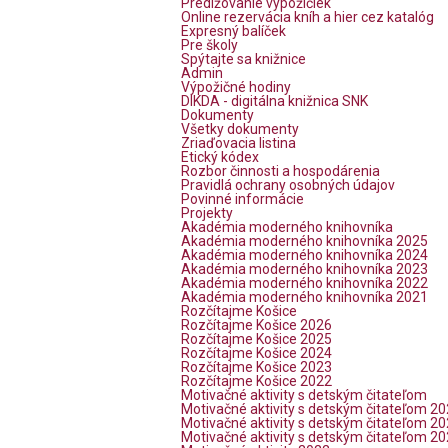
Predlžovanie výpožičiek
Online rezervácia kníh a hier cez katalóg
Expresný balíček
Pre školy
Spýtajte sa knižnice
Admin
Výpožičné hodiny
DIKDA - digitálna knižnica SNK
Dokumenty
Všetky dokumenty
Zriaďovacia listina
Etický kódex
Rozbor činnosti a hospodárenia
Pravidlá ochrany osobných údajov
Povinné informácie
Projekty
Akadémia moderného knihovníka
Akadémia moderného knihovníka 2025
Akadémia moderného knihovníka 2024
Akadémia moderného knihovníka 2023
Akadémia moderného knihovníka 2022
Akadémia moderného knihovníka 2021
Rozčítajme Košice
Rozčítajme Košice 2026
Rozčítajme Košice 2025
Rozčítajme Košice 2024
Rozčítajme Košice 2023
Rozčítajme Košice 2022
Motivačné aktivity s detským čitateľom
Motivačné aktivity s detským čitateľom 2
Motivačné aktivity s detským čitateľom 2
Motivačné aktivity s detským čitateľom 2