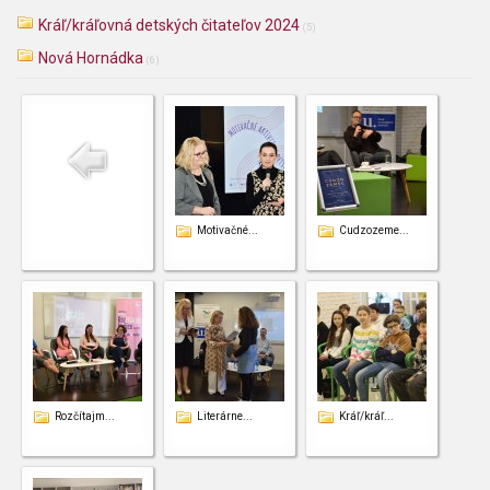
Kráľ/kráľovná detských čitateľov 2024
(5)
Nová Hornádka
(6)
Motivačné...
Cudzozeme...
Rozčítajm...
Literárne...
Kráľ/kráľ...