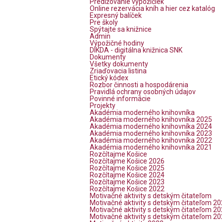
Predlžovanie výpožičiek
Online rezervácia kníh a hier cez katalóg
Expresný balíček
Pre školy
Spýtajte sa knižnice
Admin
Výpožičné hodiny
DIKDA - digitálna knižnica SNK
Dokumenty
Všetky dokumenty
Zriaďovacia listina
Etický kódex
Rozbor činnosti a hospodárenia
Pravidlá ochrany osobných údajov
Povinné informácie
Projekty
Akadémia moderného knihovníka
Akadémia moderného knihovníka 2025
Akadémia moderného knihovníka 2024
Akadémia moderného knihovníka 2023
Akadémia moderného knihovníka 2022
Akadémia moderného knihovníka 2021
Rozčítajme Košice
Rozčítajme Košice 2026
Rozčítajme Košice 2025
Rozčítajme Košice 2024
Rozčítajme Košice 2023
Rozčítajme Košice 2022
Motivačné aktivity s detským čitateľom
Motivačné aktivity s detským čitateľom 2
Motivačné aktivity s detským čitateľom 2
Motivačné aktivity s detským čitateľom 2