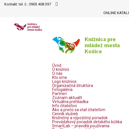
Kontakt: tel. č.:
0903 408 397
ONLINE KATAL
Úvod
O knižnici
O nás
Kto sme
Logo knižnice
Organizačná štruktúra
Fotogaléria
Partneri
Zoznam aktualít
Virtuálna prehliadka
Info čitateľovi
Ako a prečo sa stať čitateľom
Cenník služieb
Knižničný a výpožičný poriadok
Prevádzkový poriadok detského kútika
SmartLab – pravidlá používania