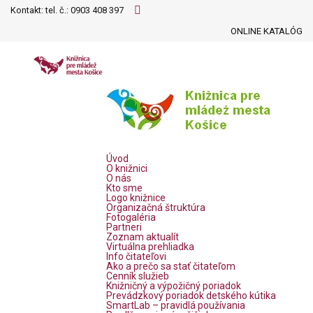
Kontakt: tel. č.:
0903 408 397
ONLINE KATALÓG
Úvod
O knižnici
O nás
Kto sme
Logo knižnice
Organizačná štruktúra
Fotogaléria
Partneri
Zoznam aktualít
Virtuálna prehliadka
Info čitateľovi
Ako a prečo sa stať čitateľom
Cenník služieb
Knižničný a výpožičný poriadok
Prevádzkový poriadok detského kútika
SmartLab – pravidlá používania