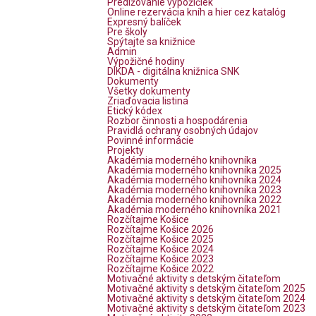
Predlžovanie výpožičiek
Online rezervácia kníh a hier cez katalóg
Expresný balíček
Pre školy
Spýtajte sa knižnice
Admin
Výpožičné hodiny
DIKDA - digitálna knižnica SNK
Dokumenty
Všetky dokumenty
Zriaďovacia listina
Etický kódex
Rozbor činnosti a hospodárenia
Pravidlá ochrany osobných údajov
Povinné informácie
Projekty
Akadémia moderného knihovníka
Akadémia moderného knihovníka 2025
Akadémia moderného knihovníka 2024
Akadémia moderného knihovníka 2023
Akadémia moderného knihovníka 2022
Akadémia moderného knihovníka 2021
Rozčítajme Košice
Rozčítajme Košice 2026
Rozčítajme Košice 2025
Rozčítajme Košice 2024
Rozčítajme Košice 2023
Rozčítajme Košice 2022
Motivačné aktivity s detským čitateľom
Motivačné aktivity s detským čitateľom 2025
Motivačné aktivity s detským čitateľom 2024
Motivačné aktivity s detským čitateľom 2023