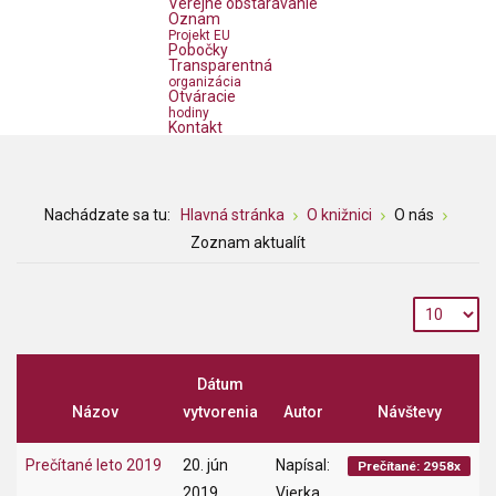
Verejné obstarávanie
Oznam
Projekt EU
Pobočky
Transparentná
organizácia
Otváracie
hodiny
Kontakt
Nachádzate sa tu:
Hlavná stránka
O knižnici
O nás
Zoznam aktualít
Dátum
Názov
vytvorenia
Autor
Návštevy
Prečítané leto 2019
20. jún
Napísal:
Prečítané: 2958x
2019
Vierka