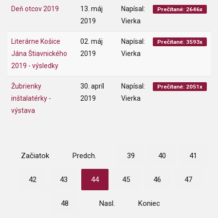
Deň otcov 2019
13. máj
Napísal:
Prečítané: 2646x
2019
Vierka
Literárne Košice
02. máj
Napísal:
Prečítané: 3593x
Jána Štiavnického
2019
Vierka
2019 - výsledky
Žubrienky
30. apríl
Napísal:
Prečítané: 2051x
inštalatérky -
2019
Vierka
výstava
Začiatok
Predch.
39
40
41
42
43
44
45
46
47
48
Nasl.
Koniec