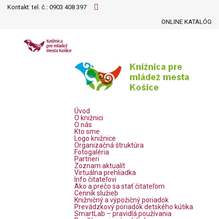
Kontakt: tel. č.:
0903 408 397
ONLINE KATALÓG
Úvod
O knižnici
O nás
Kto sme
Logo knižnice
Organizačná štruktúra
Fotogaléria
Partneri
Zoznam aktualít
Virtuálna prehliadka
Info čitateľovi
Ako a prečo sa stať čitateľom
Cenník služieb
Knižničný a výpožičný poriadok
Prevádzkový poriadok detského kútika
SmartLab – pravidlá používania