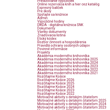
Predlžovanie výpožičiek
Online rezervácia kníh a hier cez katalóg
Expresný balíček
Pre školy
Spýtajte sa knižnice
Admin
Výpožičné hodiny
DIKDA - digitálna knižnica SNK
Dokumenty
Všetky dokumenty
Zriaďovacia listina
Etický kódex
Rozbor činnosti a hospodárenia
Pravidlá ochrany osobných údajov
Povinné informácie
Projekty
Akadémia moderného knihovníka
Akadémia moderného knihovníka 2025
Akadémia moderného knihovníka 2024
Akadémia moderného knihovníka 2023
Akadémia moderného knihovníka 2022
Akadémia moderného knihovníka 2021
Rozčítajme Košice
Rozčítajme Košice 2026
Rozčítajme Košice 2025
Rozčítajme Košice 2024
Rozčítajme Košice 2023
Rozčítajme Košice 2022
Motivačné aktivity s detským čitateľom
Motivačné aktivity s detským čitateľom 2025
Motivačné aktivity s detským čitateľom 2024
Motivačné aktivity s detským čitateľom 2023