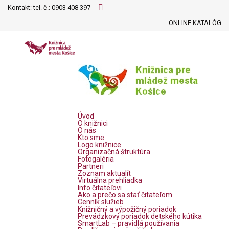
Kontakt: tel. č.:
0903 408 397
ONLINE KATALÓG
Úvod
O knižnici
O nás
Kto sme
Logo knižnice
Organizačná štruktúra
Fotogaléria
Partneri
Zoznam aktualít
Virtuálna prehliadka
Info čitateľovi
Ako a prečo sa stať čitateľom
Cenník služieb
Knižničný a výpožičný poriadok
Prevádzkový poriadok detského kútika
SmartLab – pravidlá používania