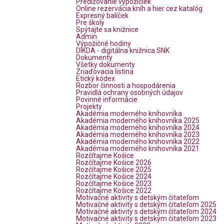
Predlžovanie výpožičiek
Online rezervácia kníh a hier cez katalóg
Expresný balíček
Pre školy
Spýtajte sa knižnice
Admin
Výpožičné hodiny
DIKDA - digitálna knižnica SNK
Dokumenty
Všetky dokumenty
Zriaďovacia listina
Etický kódex
Rozbor činnosti a hospodárenia
Pravidlá ochrany osobných údajov
Povinné informácie
Projekty
Akadémia moderného knihovníka
Akadémia moderného knihovníka 2025
Akadémia moderného knihovníka 2024
Akadémia moderného knihovníka 2023
Akadémia moderného knihovníka 2022
Akadémia moderného knihovníka 2021
Rozčítajme Košice
Rozčítajme Košice 2026
Rozčítajme Košice 2025
Rozčítajme Košice 2024
Rozčítajme Košice 2023
Rozčítajme Košice 2022
Motivačné aktivity s detským čitateľom
Motivačné aktivity s detským čitateľom 2025
Motivačné aktivity s detským čitateľom 2024
Motivačné aktivity s detským čitateľom 2023