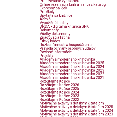
Predlžovanie výpožičiek
Online rezervácia kníh a hier cez katalóg
Expresný balíček
Pre školy
Spýtajte sa knižnice
Admin
Výpožičné hodiny
DIKDA - digitálna knižnica SNK
Dokumenty
Všetky dokumenty
Zriaďovacia listina
Etický kódex
Rozbor činnosti a hospodárenia
Pravidlá ochrany osobných údajov
Povinné informácie
Projekty
Akadémia moderného knihovníka
Akadémia moderného knihovníka 2025
Akadémia moderného knihovníka 2024
Akadémia moderného knihovníka 2023
Akadémia moderného knihovníka 2022
Akadémia moderného knihovníka 2021
Rozčítajme Košice
Rozčítajme Košice 2026
Rozčítajme Košice 2025
Rozčítajme Košice 2024
Rozčítajme Košice 2023
Rozčítajme Košice 2022
Motivačné aktivity s detským čitateľom
Motivačné aktivity s detským čitateľom 2025
Motivačné aktivity s detským čitateľom 2024
Motivačné aktivity s detským čitateľom 2023