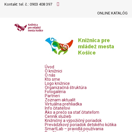
Kontakt: tel. č.:
0903 408 397
ONLINE KATALÓG
Úvod
O knižnici
O nás
Kto sme
Logo knižnice
Organizačná štruktúra
Fotogaléria
Partneri
Zoznam aktualít
Virtuálna prehliadka
Info čitateľovi
Ako a prečo sa stať čitateľom
Cenník služieb
Knižničný a výpožičný poriadok
Prevádzkový poriadok detského kútika
SmartLab – pravidlá používania