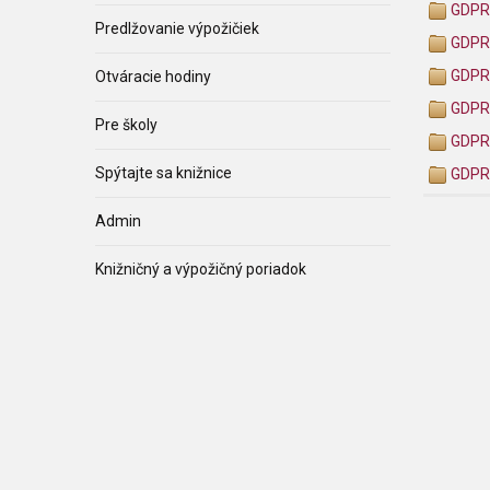
GDPR 
Predlžovanie výpožičiek
GDPR 
GDPR 
Otváracie hodiny
GDPR 
Pre školy
GDPR 
Spýtajte sa knižnice
GDPR 
Admin
Knižničný a výpožičný poriadok