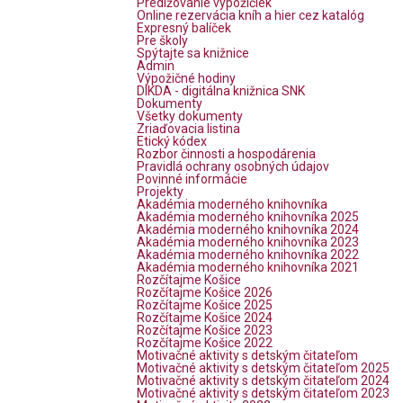
Predlžovanie výpožičiek
Online rezervácia kníh a hier cez katalóg
Expresný balíček
Pre školy
Spýtajte sa knižnice
Admin
Výpožičné hodiny
DIKDA - digitálna knižnica SNK
Dokumenty
Všetky dokumenty
Zriaďovacia listina
Etický kódex
Rozbor činnosti a hospodárenia
Pravidlá ochrany osobných údajov
Povinné informácie
Projekty
Akadémia moderného knihovníka
Akadémia moderného knihovníka 2025
Akadémia moderného knihovníka 2024
Akadémia moderného knihovníka 2023
Akadémia moderného knihovníka 2022
Akadémia moderného knihovníka 2021
Rozčítajme Košice
Rozčítajme Košice 2026
Rozčítajme Košice 2025
Rozčítajme Košice 2024
Rozčítajme Košice 2023
Rozčítajme Košice 2022
Motivačné aktivity s detským čitateľom
Motivačné aktivity s detským čitateľom 2025
Motivačné aktivity s detským čitateľom 2024
Motivačné aktivity s detským čitateľom 2023