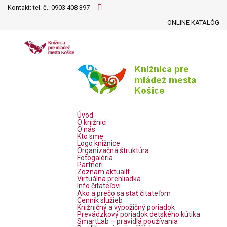
Kontakt: tel. č.:
0903 408 397
ONLINE KATALÓG
Úvod
O knižnici
O nás
Kto sme
Logo knižnice
Organizačná štruktúra
Fotogaléria
Partneri
Zoznam aktualít
Virtuálna prehliadka
Info čitateľovi
Ako a prečo sa stať čitateľom
Cenník služieb
Knižničný a výpožičný poriadok
Prevádzkový poriadok detského kútika
SmartLab – pravidlá používania