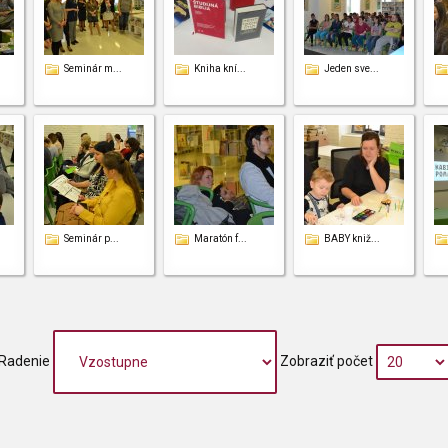
Seminár m...
Kniha kní...
Jeden sve...
Seminár p...
Maratón f...
BABY kniž...
Radenie
Zobraziť počet