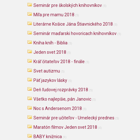
Seminár pre školských knihovníkov
(5)
Míľa pre mamu 2018
(5)
Literárne Košice Jána Štiavnického 2018
(5)
Seminár maďarski hovoricach knihovníkov
(5)
Kniha kníh - Biblia
(5)
Jeden svet 2018
(5)
Kráľ čitateľov 2018 - finále
(5)
Svet autizmu
(5)
Päť jazykov lásky
(5)
Deň ľudovej rozprávky 2018
(5)
Všetko najlepšie, pán Janovic
(5)
Noc s Andersenom 2018
(5)
Seminár pre učiteľov - Umelecký prednes
(5)
Maratón filmov Jeden svet 2018
(4)
BABY knižnica
(9)