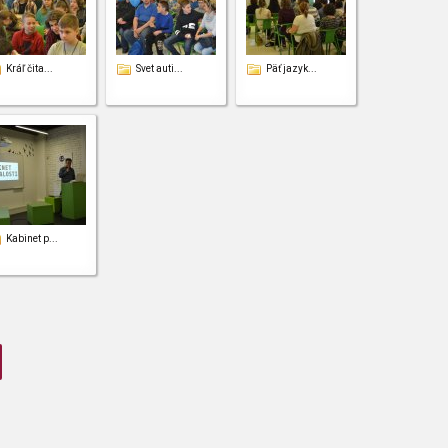
Kráľ čita...
Svet auti...
Päť jazyk...
Kabinet p...