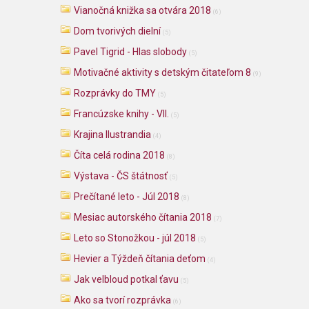
Vianočná knižka sa otvára 2018
(6)
Dom tvorivých dielní
(5)
Pavel Tigrid - Hlas slobody
(5)
Motivačné aktivity s detským čitateľom 8
(9)
Rozprávky do TMY
(5)
Francúzske knihy - VII.
(5)
Krajina Ilustrandia
(4)
Číta celá rodina 2018
(8)
Výstava - ČS štátnosť
(5)
Prečítané leto - Júl 2018
(8)
Mesiac autorského čítania 2018
(7)
Leto so Stonožkou - júl 2018
(5)
Hevier a Týždeň čítania deťom
(4)
Jak velbloud potkal ťavu
(5)
Ako sa tvorí rozprávka
(6)