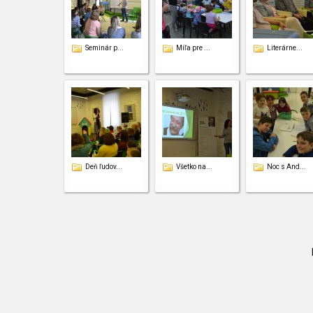
Seminár p...
Míľa pre ...
Literárne...
Deň ľudov...
Všetko na...
Noc s And...