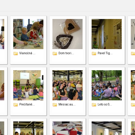
Vianočná ...
Dom tvori...
Pavel Tig...
Prečítané...
Mesiac au...
Leto so S...