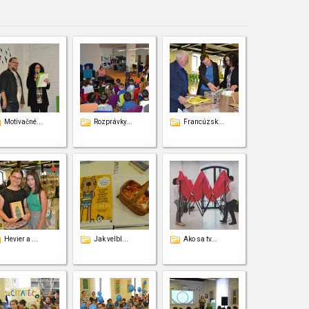
Motivačné...
Rozprávky...
Francúzsk...
Hevier a ...
Jak velbl...
Ako sa tv...