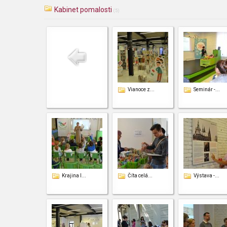
Kabinet pomalosti
(5)
Vianoce z...
Seminár -...
Krajina I...
Číta celá...
Výstava -...