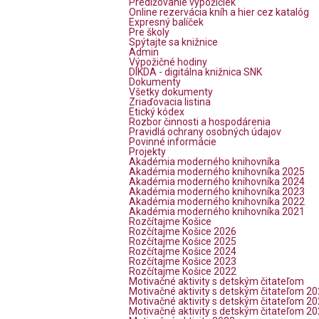
Predlžovanie výpožičiek
Online rezervácia kníh a hier cez katalóg
Expresný balíček
Pre školy
Spýtajte sa knižnice
Admin
Výpožičné hodiny
DIKDA - digitálna knižnica SNK
Dokumenty
Všetky dokumenty
Zriaďovacia listina
Etický kódex
Rozbor činnosti a hospodárenia
Pravidlá ochrany osobných údajov
Povinné informácie
Projekty
Akadémia moderného knihovníka
Akadémia moderného knihovníka 2025
Akadémia moderného knihovníka 2024
Akadémia moderného knihovníka 2023
Akadémia moderného knihovníka 2022
Akadémia moderného knihovníka 2021
Rozčítajme Košice
Rozčítajme Košice 2026
Rozčítajme Košice 2025
Rozčítajme Košice 2024
Rozčítajme Košice 2023
Rozčítajme Košice 2022
Motivačné aktivity s detským čitateľom
Motivačné aktivity s detským čitateľom 2
Motivačné aktivity s detským čitateľom 2
Motivačné aktivity s detským čitateľom 2