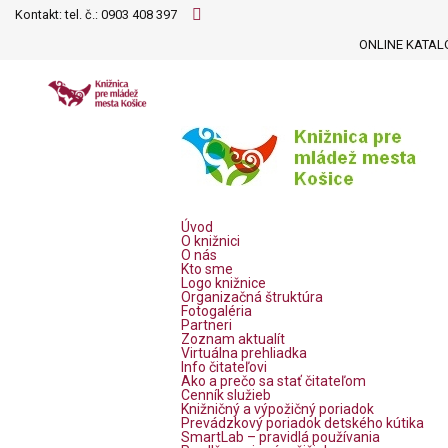
Kontakt: tel. č.:
0903 408 397
ONLINE KATAL
Úvod
O knižnici
O nás
Kto sme
Logo knižnice
Organizačná štruktúra
Fotogaléria
Partneri
Zoznam aktualít
Virtuálna prehliadka
Info čitateľovi
Ako a prečo sa stať čitateľom
Cenník služieb
Knižničný a výpožičný poriadok
Prevádzkový poriadok detského kútika
SmartLab – pravidlá používania