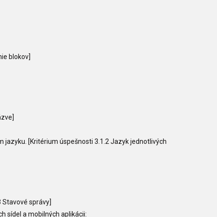
ie blokov]
ázve]
m jazyku. [Kritérium úspešnosti 3.1.2 Jazyk jednotlivých
.3 Stavové správy]
sídel a mobilných aplikácii: