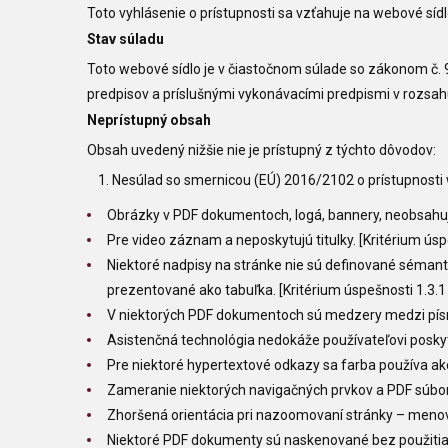
Toto vyhlásenie o prístupnosti sa vzťahuje na webové síd
Stav súladu
Toto webové sídlo je v čiastočnom súlade so zákonom č. 
predpisov a príslušnými vykonávacími predpismi v rozs
Neprístupný obsah
Obsah uvedený nižšie nie je prístupný z týchto dôvodov:
Nesúlad so smernicou (EÚ) 2016/2102 o prístupnosti w
Obrázky v PDF dokumentoch, logá, bannery, neobsahujú 
Pre video záznam a neposkytujú titulky. [Kritérium úsp
Niektoré nadpisy na stránke nie sú definované séman
prezentované ako tabuľka. [Kritérium úspešnosti 1.3.
V niektorých PDF dokumentoch sú medzery medzi písme
Asistenčná technológia nedokáže používateľovi poskyt
Pre niektoré hypertextové odkazy sa farba používa ako 
Zameranie niektorých navigačných prvkov a PDF súbory
Zhoršená orientácia pri nazoomovaní stránky – menovk
Niektoré PDF dokumenty sú naskenované bez použitia O