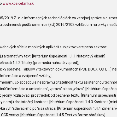
lo
www.kosicekmk.sk
.
95/2019 Z. z. o informačných technológiách vo verejnej správe a o zme
ahu podmienok podľa smernice (EÚ) 2016/2102 vzhľadom na prvky nesúl
ebových sídel a mobilných aplikácií subjektov verejného sektora:
alternatívny text. [Kritérium úspešnosti 1.1.1 Netextový obsah]
ešnosti 1.2.2 Titulky (pre médiá nahraté vopred)]
ticky správne. Tabuľky v textových dokumentoch (PDF, DOCX, ODT, …) n
1 Informácie a vzájomné vzťahy]
nami, čo spôsobuje nesprávnu čitateľnosť textu asistenčnou technológ
núť informácie o umiestnení „vpravo“ alebo „vľavo“. [Kritérium úspešno
jediný rozlišovací prostriedok od bežného textu. [Kritérium úspešnosti 
 nemjú dostatočný kontrast. [Kritérium úspešnosti 1.4.3 Kontrast (min
a vyhľadávacieho poľa sa stráca. [Kritérium úspešnosti 1.4.4 Zmena ve
CR vrstvy. [Kritérium úspešnosti 1.4.5 Text vo forme obrázkov]