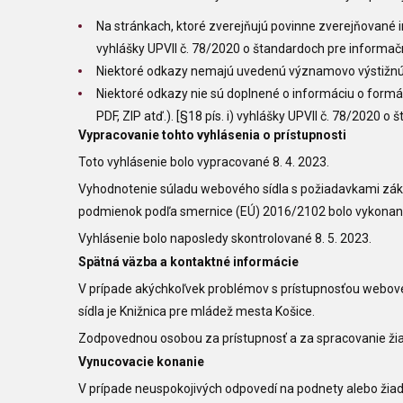
Na stránkach, ktoré zverejňujú povinne zverejňované i
vyhlášky UPVII č. 78/2020 o štandardoch pre informačn
Niektoré odkazy nemajú uvedenú významovo výstižnú in
Niektoré odkazy nie sú doplnené o informáciu o formát
PDF, ZIP atď.). [§18 pís. i) vyhlášky UPVII č. 78/2020 
Vypracovanie tohto vyhlásenia o prístupnosti
Toto vyhlásenie bolo vypracované 8. 4. 2023.
Vyhodnotenie súladu webového sídla s požiadavkami zákon
podmienok podľa smernice (EÚ) 2016/2102 bolo vykona
Vyhlásenie bolo naposledy skontrolované 8. 5. 2023.
Spätná väzba a kontaktné informácie
V prípade akýchkoľvek problémov s prístupnosťou webovéh
sídla je
Knižnica pre mládež mesta Košice
.
Zodpovednou osobou za prístupnosť a za spracovanie žiado
Vynucovacie konanie
V prípade neuspokojivých odpovedí na podnety alebo žiad