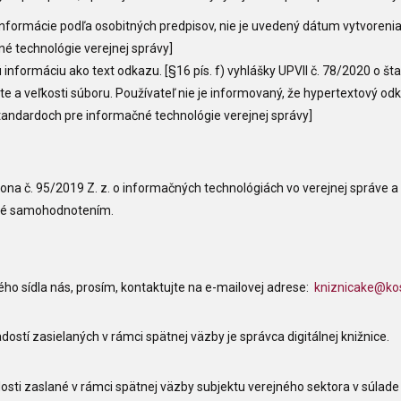
nformácie podľa osobitných predpisov, nie je uvedený dátum vytvorenia s
é technológie verejnej správy]
formáciu ako text odkazu. [§16 pís. f) vyhlášky UPVII č. 78/2020 o št
e a veľkosti súboru. Používateľ nie je informovaný, že hypertextový od
o štandardoch pre informačné technológie verejnej správy]
a č. 95/2019 Z. z. o informačných technológiách vo verejnej správe a
né samohodnotením.
o sídla nás, prosím, kontaktujte na e-mailovej adrese:
kniznicake@ko
stí zasielaných v rámci spätnej väzby je správca digitálnej knižnice.
osti zaslané v rámci spätnej väzby subjektu verejného sektora v súlade