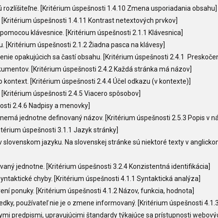
 rozlíšiteľne. [Kritérium úspešnosti 1.4.10 Zmena usporiadania obsahu]
[Kritérium úspešnosti 1.4.11 Kontrast netextových prvkov]
omocou klávesnice. [Kritérium úspešnosti 2.1.1 Klávesnica]
. [Kritérium úspešnosti 2.1.2 Žiadna pasca na klávesy]
e opakujúcich sa častí obsahu. [Kritérium úspešnosti 2.4.1 Preskočen
mentov. [Kritérium úspešnosti 2.4.2 Každá stránka má názov]
ontext. [Kritérium úspešnosti 2.4.4 Účel odkazu (v kontexte)]
[Kritérium úspešnosti 2.4.5 Viacero spôsobov]
nosti 2.4.6 Nadpisy a menovky]
y nemá jednotne definovaný názov. [Kritérium úspešnosti 2.5.3 Popis v n
térium úspešnosti 3.1.1 Jazyk stránky]
 v slovenskom jazyku. Na slovenskej stránke sú niektoré texty v anglicko
vaný jednotne. [Kritérium úspešnosti 3.2.4 Konzistentná identifikácia]
yntaktické chyby. [Kritérium úspešnosti 4.1.1 Syntaktická analýza]
ní ponuky. [Kritérium úspešnosti 4.1.2 Názov, funkcia, hodnota]
sledky, používateľ nie je o zmene informovaný. [Kritérium úspešnosti 4.1
 predpismi, upravujúcimi štandardy týkajúce sa prístupnosti webových 