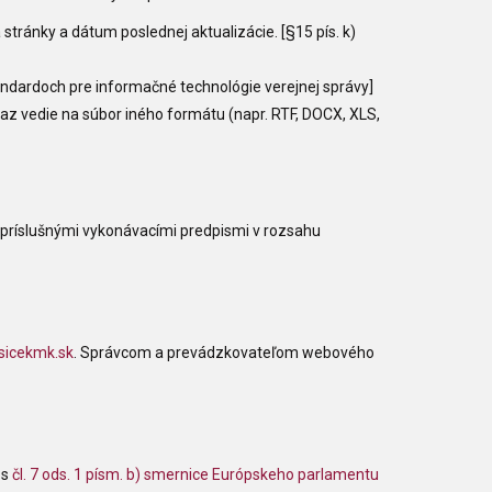
tránky a dátum poslednej aktualizácie. [§15 pís. k)
andardoch pre informačné technológie verejnej správy]
kaz vedie na súbor iného formátu (napr. RTF, DOCX, XLS,
 príslušnými vykonávacími predpismi v rozsahu
sicekmk.sk
. Správcom a prevádzkovateľom webového
 s
čl. 7 ods. 1 písm. b) smernice Európskeho parlamentu