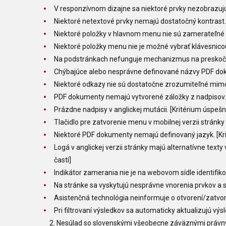
V responzívnom dizajne sa niektoré prvky nezobrazujú
Niektoré netextové prvky nemajú dostatočný kontrast. 
Niektoré položky v hlavnom menu nie sú zamerateľné p
Niektoré položky menu nie je možné vybrať klávesnicou
Na podstránkach nefunguje mechanizmus na preskočeni
Chýbajúce alebo nesprávne definované názvy PDF doku
Niektoré odkazy nie sú dostatočne zrozumiteľné mimo k
PDF dokumenty nemajú vytvorené záložky z nadpisov. 
Prázdne nadpisy v anglickej mutácii. [Kritérium úspeš
Tlačidlo pre zatvorenie menu v mobilnej verzii stránk
Niektoré PDF dokumenty nemajú definovaný jazyk. [Kri
Logá v anglickej verzii stránky majú alternatívne texty
častí]
Indikátor zamerania nie je na webovom sídle identifiko
Na stránke sa vyskytujú nesprávne vnorenia prvkov a s
Asistenčná technológia neinformuje o otvorení/zatvore
Pri filtrovaní výsledkov sa automaticky aktualizujú vý
Nesúlad so slovenskými všeobecne záväznými právnymi