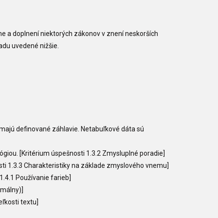
ne a doplnení niektorých zákonov v znení neskorších
adu uvedené nižšie.
emajú definované záhlavie. Netabuľkové dáta sú
iou. [Kritérium úspešnosti 1.3.2 Zmysluplné poradie]
sti 1.3.3 Charakteristiky na základe zmyslového vnemu]
1.4.1 Používanie farieb]
imálny)]
ľkosti textu]