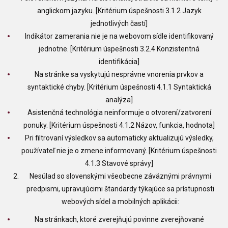
anglickom jazyku. [Kritérium úspešnosti 3.1.2 Jazyk
jednotlivých častí]
Indikátor zamerania nie je na webovom sídle identifikovaný
jednotne. [Kritérium úspešnosti 3.2.4 Konzistentná
identifikácia]
Na stránke sa vyskytujú nesprávne vnorenia prvkov a
syntaktické chyby. [Kritérium úspešnosti 4.1.1 Syntaktická
analýza]
Asistenčná technológia neinformuje o otvorení/zatvorení
ponuky. [Kritérium úspešnosti 4.1.2 Názov, funkcia, hodnota]
Pri filtrovaní výsledkov sa automaticky aktualizujú výsledky,
používateľ nie je o zmene informovaný. [Kritérium úspešnosti
4.1.3 Stavové správy]
Nesúlad so slovenskými všeobecne záväznými právnymi
predpismi, upravujúcimi štandardy týkajúce sa prístupnosti
webových sídel a mobilných aplikácii:
Na stránkach, ktoré zverejňujú povinne zverejňované