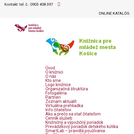
Kontakt: tel. č.:
0903 408 397
ONLINE KATALÓG
Úvod
O knižnici
O nás
Kto sme
Logo knižnice
Organizačná štruktúra
Fotogaléria
Partneri
Zoznam aktualít
Virtuálna prehliadka
Info čitateľovi
Ako a prečo sa stať čitateľom
Cenník služieb
Knižničný a výpožičný poriadok
Prevádzkový poriadok detského kútika
SmartLab – pravidlá používania