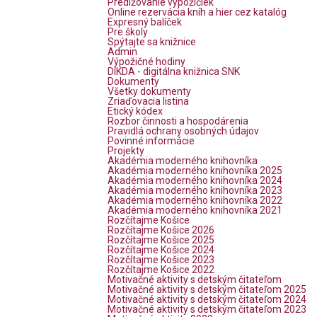
Predlžovanie výpožičiek
Online rezervácia kníh a hier cez katalóg
Expresný balíček
Pre školy
Spýtajte sa knižnice
Admin
Výpožičné hodiny
DIKDA - digitálna knižnica SNK
Dokumenty
Všetky dokumenty
Zriaďovacia listina
Etický kódex
Rozbor činnosti a hospodárenia
Pravidlá ochrany osobných údajov
Povinné informácie
Projekty
Akadémia moderného knihovníka
Akadémia moderného knihovníka 2025
Akadémia moderného knihovníka 2024
Akadémia moderného knihovníka 2023
Akadémia moderného knihovníka 2022
Akadémia moderného knihovníka 2021
Rozčítajme Košice
Rozčítajme Košice 2026
Rozčítajme Košice 2025
Rozčítajme Košice 2024
Rozčítajme Košice 2023
Rozčítajme Košice 2022
Motivačné aktivity s detským čitateľom
Motivačné aktivity s detským čitateľom 2025
Motivačné aktivity s detským čitateľom 2024
Motivačné aktivity s detským čitateľom 2023