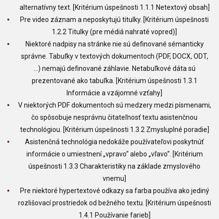
alternatívny text. [Kritérium úspešnosti 1.1.1 Netextový obsah]
Pre video záznam a neposkytujú titulky. [Kritérium úspešnosti
1.2.2 Titulky (pre médiá nahraté vopred)]
Niektoré nadpisy na stránke nie sú definované sémanticky
správne. Tabuľky v textových dokumentoch (PDF, DOCX, ODT,
…) nemajú definované záhlavie. Netabuľkové dáta sú
prezentované ako tabuľka. [Kritérium úspešnosti 1.3.1
Informácie a vzájomné vzťahy]
V niektorých PDF dokumentoch sú medzery medzi písmenami,
čo spôsobuje nesprávnu čitateľnosť textu asistenčnou
technológiou. [Kritérium úspešnosti 1.3.2 Zmysluplné poradie]
Asistenčná technológia nedokáže používateľovi poskytnúť
informácie o umiestnení „vpravo“ alebo „vľavo“. [Kritérium
úspešnosti 1.3.3 Charakteristiky na základe zmyslového
vnemu]
Pre niektoré hypertextové odkazy sa farba používa ako jediný
rozlišovací prostriedok od bežného textu. [Kritérium úspešnosti
1.4.1 Používanie farieb]