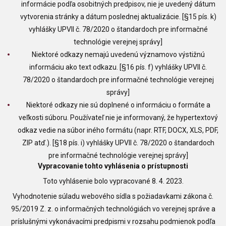
informácie podľa osobitných predpisov, nie je uvedený dátum
vytvorenia stránky a dátum poslednej aktualizácie. [§15 pís. k)
vyhlášky UPVII č. 78/2020 o štandardoch pre informačné
technológie verejnej správy]
Niektoré odkazy nemajú uvedenú významovo výstižnú
informáciu ako text odkazu. [§16 pís. f) vyhlášky UPVII č.
78/2020 o štandardoch pre informačné technológie verejnej
správy]
Niektoré odkazy nie sú doplnené o informáciu o formáte a
veľkosti súboru. Používateľ nie je informovaný, že hypertextový
odkaz vedie na súbor iného formátu (napr. RTF, DOCX, XLS, PDF,
ZIP atď.). [§18 pís. i) vyhlášky UPVII č. 78/2020 o štandardoch
pre informačné technológie verejnej správy]
Vypracovanie tohto vyhlásenia o prístupnosti
Toto vyhlásenie bolo vypracované 8. 4. 2023.
Vyhodnotenie súladu webového sídla s požiadavkami zákona č.
95/2019 Z. z. o informačných technológiách vo verejnej správe a
príslušnými vykonávacími predpismi v rozsahu podmienok podľa