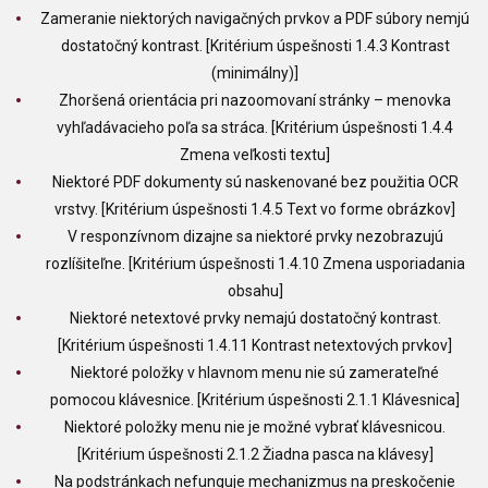
Zameranie niektorých navigačných prvkov a PDF súbory nemjú
dostatočný kontrast. [Kritérium úspešnosti 1.4.3 Kontrast
(minimálny)]
Zhoršená orientácia pri nazoomovaní stránky – menovka
vyhľadávacieho poľa sa stráca. [Kritérium úspešnosti 1.4.4
Zmena veľkosti textu]
Niektoré PDF dokumenty sú naskenované bez použitia OCR
vrstvy. [Kritérium úspešnosti 1.4.5 Text vo forme obrázkov]
V responzívnom dizajne sa niektoré prvky nezobrazujú
rozlíšiteľne. [Kritérium úspešnosti 1.4.10 Zmena usporiadania
obsahu]
Niektoré netextové prvky nemajú dostatočný kontrast.
[Kritérium úspešnosti 1.4.11 Kontrast netextových prvkov]
Niektoré položky v hlavnom menu nie sú zamerateľné
pomocou klávesnice. [Kritérium úspešnosti 2.1.1 Klávesnica]
Niektoré položky menu nie je možné vybrať klávesnicou.
[Kritérium úspešnosti 2.1.2 Žiadna pasca na klávesy]
Na podstránkach nefunguje mechanizmus na preskočenie