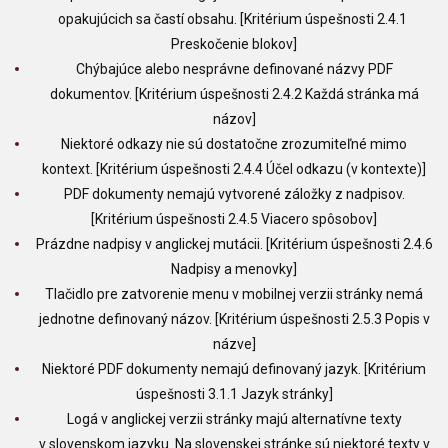
opakujúcich sa častí obsahu. [Kritérium úspešnosti 2.4.1
Preskočenie blokov]
Chýbajúce alebo nesprávne definované názvy PDF
dokumentov. [Kritérium úspešnosti 2.4.2 Každá stránka má
názov]
Niektoré odkazy nie sú dostatočne zrozumiteľné mimo
kontext. [Kritérium úspešnosti 2.4.4 Účel odkazu (v kontexte)]
PDF dokumenty nemajú vytvorené záložky z nadpisov.
[Kritérium úspešnosti 2.4.5 Viacero spôsobov]
Prázdne nadpisy v anglickej mutácii. [Kritérium úspešnosti 2.4.6
Nadpisy a menovky]
Tlačidlo pre zatvorenie menu v mobilnej verzii stránky nemá
jednotne definovaný názov. [Kritérium úspešnosti 2.5.3 Popis v
názve]
Niektoré PDF dokumenty nemajú definovaný jazyk. [Kritérium
úspešnosti 3.1.1 Jazyk stránky]
Logá v anglickej verzii stránky majú alternatívne texty
v slovenskom jazyku. Na slovenskej stránke sú niektoré texty v