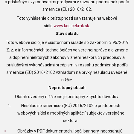
a príslušnými vykonávacími predpismi v rozsahu podmienok podľa
smernice (EÚ) 2016/2102.
Toto vyhlásenie o prístupnosti sa vzťahuje na webové
sídlo
www.kosicekmk.sk
.
Stav súladu
Toto webové sídlo je v čiastočnom súlade so zákonom č. 95/2019
Z. z. o informačných technológiách vo verejnej správe a o zmene
a doplnení niektorých zákonov v znení neskorších predpisov a
príslušnými vykonávacími predpismi v rozsahu podmienok podľa
smernice (EÚ) 2016/2102 vzhľadom na prvky nesúladu uvedené
nižšie.
Neprístupný obsah
Obsah uvedený nižšie nie je prístupný z týchto dôvodov:
Nesúlad so smernicou (EÚ) 2016/2102 o prístupnosti
webových sídel a mobilných aplikácií subjektov verejného
sektora:
Obrázky v PDF dokumentoch, logá, bannery, neobsahujú