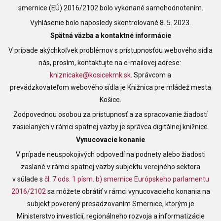
smernice (EÚ) 2016/2102 bolo vykonané samohodnotením.
Vyhlásenie bolo naposledy skontrolované 8. 5. 2023.
Spätná väzba a kontaktné informácie
V prípade akýchkoľvek problémov s prístupnosťou webového sídla
nás, prosím, kontaktujte na e-mailovej adrese:
kniznicake@kosicekmk.sk
. Správcom a
prevádzkovateľom webového sídla je
Knižnica pre mládež mesta
Košice
.
Zodpovednou osobou za prístupnosť a za spracovanie žiadostí
zasielaných v rámci spätnej väzby je správca digitálnej knižnice.
Vynucovacie konanie
V prípade neuspokojivých odpovedí na podnety alebo žiadosti
zaslané v rámci spätnej väzby subjektu verejného sektora
v súlade s
čl. 7 ods. 1 písm. b) smernice Európskeho parlamentu
2016/2102
sa môžete obrátiť v rámci vynucovacieho konania na
subjekt poverený presadzovaním Smernice, ktorým je
Ministerstvo investícií, regionálneho rozvoja a informatizácie