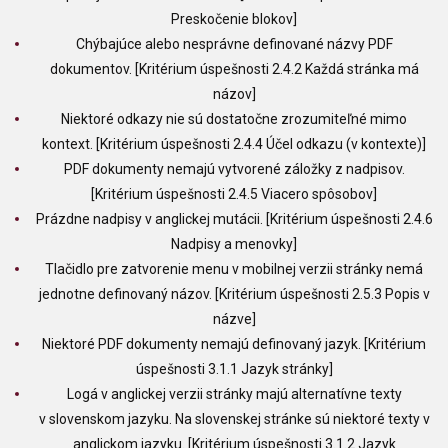
Preskočenie blokov]
Chýbajúce alebo nesprávne definované názvy PDF
dokumentov. [Kritérium úspešnosti 2.4.2 Každá stránka má
názov]
Niektoré odkazy nie sú dostatočne zrozumiteľné mimo
kontext. [Kritérium úspešnosti 2.4.4 Účel odkazu (v kontexte)]
PDF dokumenty nemajú vytvorené záložky z nadpisov.
[Kritérium úspešnosti 2.4.5 Viacero spôsobov]
Prázdne nadpisy v anglickej mutácii. [Kritérium úspešnosti 2.4.6
Nadpisy a menovky]
Tlačidlo pre zatvorenie menu v mobilnej verzii stránky nemá
jednotne definovaný názov. [Kritérium úspešnosti 2.5.3 Popis v
názve]
Niektoré PDF dokumenty nemajú definovaný jazyk. [Kritérium
úspešnosti 3.1.1 Jazyk stránky]
Logá v anglickej verzii stránky majú alternatívne texty
v slovenskom jazyku. Na slovenskej stránke sú niektoré texty v
anglickom jazyku. [Kritérium úspešnosti 3.1.2 Jazyk