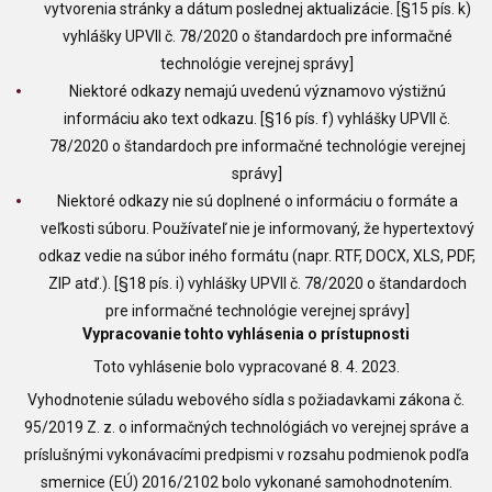
vytvorenia stránky a dátum poslednej aktualizácie. [§15 pís. k)
vyhlášky UPVII č. 78/2020 o štandardoch pre informačné
technológie verejnej správy]
Niektoré odkazy nemajú uvedenú významovo výstižnú
informáciu ako text odkazu. [§16 pís. f) vyhlášky UPVII č.
78/2020 o štandardoch pre informačné technológie verejnej
správy]
Niektoré odkazy nie sú doplnené o informáciu o formáte a
veľkosti súboru. Používateľ nie je informovaný, že hypertextový
odkaz vedie na súbor iného formátu (napr. RTF, DOCX, XLS, PDF,
ZIP atď.). [§18 pís. i) vyhlášky UPVII č. 78/2020 o štandardoch
pre informačné technológie verejnej správy]
Vypracovanie tohto vyhlásenia o prístupnosti
Toto vyhlásenie bolo vypracované 8. 4. 2023.
Vyhodnotenie súladu webového sídla s požiadavkami zákona č.
95/2019 Z. z. o informačných technológiách vo verejnej správe a
príslušnými vykonávacími predpismi v rozsahu podmienok podľa
smernice (EÚ) 2016/2102 bolo vykonané samohodnotením.