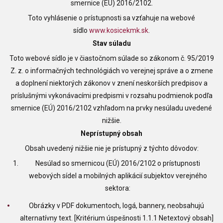
smernice (EÚ) 2016/2102.
Toto vyhlásenie o prístupnosti sa vzťahuje na webové
sídlo
www.kosicekmk.sk
.
Stav súladu
Toto webové sídlo je v čiastočnom súlade so zákonom č. 95/2019
Z. z. o informačných technológiách vo verejnej správe a o zmene
a doplnení niektorých zákonov v znení neskorších predpisov a
príslušnými vykonávacími predpismi v rozsahu podmienok podľa
smernice (EÚ) 2016/2102 vzhľadom na prvky nesúladu uvedené
nižšie.
Neprístupný obsah
Obsah uvedený nižšie nie je prístupný z týchto dôvodov:
Nesúlad so smernicou (EÚ) 2016/2102 o prístupnosti
webových sídel a mobilných aplikácií subjektov verejného
sektora:
Obrázky v PDF dokumentoch, logá, bannery, neobsahujú
alternatívny text. [Kritérium úspešnosti 1.1.1 Netextový obsah]