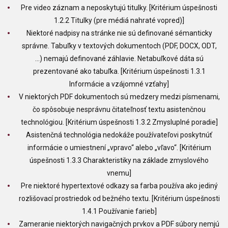
Pre video záznam a neposkytujú titulky. [Kritérium úspešnosti
1.2.2 Titulky (pre médiá nahraté vopred)]
Niektoré nadpisy na stránke nie sú definované sémanticky
správne. Tabuľky v textových dokumentoch (PDF, DOCX, ODT,
…) nemajú definované záhlavie. Netabuľkové dáta sú
prezentované ako tabuľka. [Kritérium úspešnosti 1.3.1
Informácie a vzájomné vzťahy]
V niektorých PDF dokumentoch sú medzery medzi písmenami,
čo spôsobuje nesprávnu čitateľnosť textu asistenčnou
technológiou. [Kritérium úspešnosti 1.3.2 Zmysluplné poradie]
Asistenčná technológia nedokáže používateľovi poskytnúť
informácie o umiestnení „vpravo“ alebo „vľavo“. [Kritérium
úspešnosti 1.3.3 Charakteristiky na základe zmyslového
vnemu]
Pre niektoré hypertextové odkazy sa farba používa ako jediný
rozlišovací prostriedok od bežného textu. [Kritérium úspešnosti
1.4.1 Používanie farieb]
Zameranie niektorých navigačných prvkov a PDF súbory nemjú