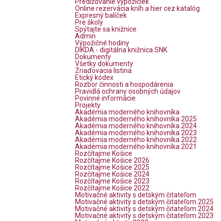
Predlžovanie výpožičiek
Online rezervácia kníh a hier cez katalóg
Expresný balíček
Pre školy
Spýtajte sa knižnice
Admin
Výpožičné hodiny
DIKDA - digitálna knižnica SNK
Dokumenty
Všetky dokumenty
Zriaďovacia listina
Etický kódex
Rozbor činnosti a hospodárenia
Pravidlá ochrany osobných údajov
Povinné informácie
Projekty
Akadémia moderného knihovníka
Akadémia moderného knihovníka 2025
Akadémia moderného knihovníka 2024
Akadémia moderného knihovníka 2023
Akadémia moderného knihovníka 2022
Akadémia moderného knihovníka 2021
Rozčítajme Košice
Rozčítajme Košice 2026
Rozčítajme Košice 2025
Rozčítajme Košice 2024
Rozčítajme Košice 2023
Rozčítajme Košice 2022
Motivačné aktivity s detským čitateľom
Motivačné aktivity s detským čitateľom 2025
Motivačné aktivity s detským čitateľom 2024
Motivačné aktivity s detským čitateľom 2023