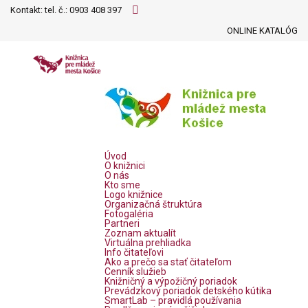
Kontakt: tel. č.:
0903 408 397
ONLINE KATALÓG
Úvod
O knižnici
O nás
Kto sme
Logo knižnice
Organizačná štruktúra
Fotogaléria
Partneri
Zoznam aktualít
Virtuálna prehliadka
Info čitateľovi
Ako a prečo sa stať čitateľom
Cenník služieb
Knižničný a výpožičný poriadok
Prevádzkový poriadok detského kútika
SmartLab – pravidlá používania