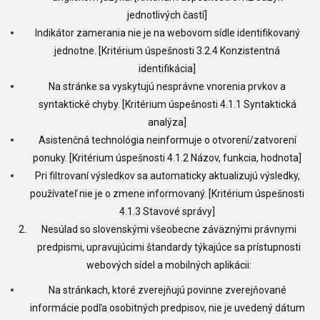
jednotlivých častí]
Indikátor zamerania nie je na webovom sídle identifikovaný
jednotne. [Kritérium úspešnosti 3.2.4 Konzistentná
identifikácia]
Na stránke sa vyskytujú nesprávne vnorenia prvkov a
syntaktické chyby. [Kritérium úspešnosti 4.1.1 Syntaktická
analýza]
Asistenčná technológia neinformuje o otvorení/zatvorení
ponuky. [Kritérium úspešnosti 4.1.2 Názov, funkcia, hodnota]
Pri filtrovaní výsledkov sa automaticky aktualizujú výsledky,
používateľ nie je o zmene informovaný. [Kritérium úspešnosti
4.1.3 Stavové správy]
Nesúlad so slovenskými všeobecne záväznými právnymi
predpismi, upravujúcimi štandardy týkajúce sa prístupnosti
webových sídel a mobilných aplikácii:
Na stránkach, ktoré zverejňujú povinne zverejňované
informácie podľa osobitných predpisov, nie je uvedený dátum