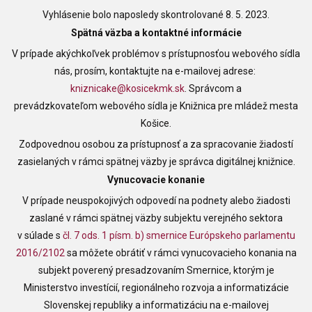
Vyhlásenie bolo naposledy skontrolované 8. 5. 2023.
Spätná väzba a kontaktné informácie
V prípade akýchkoľvek problémov s prístupnosťou webového sídla
nás, prosím, kontaktujte na e-mailovej adrese:
kniznicake@kosicekmk.sk
. Správcom a
prevádzkovateľom webového sídla je
Knižnica pre mládež mesta
Košice
.
Zodpovednou osobou za prístupnosť a za spracovanie žiadostí
zasielaných v rámci spätnej väzby je správca digitálnej knižnice.
Vynucovacie konanie
V prípade neuspokojivých odpovedí na podnety alebo žiadosti
zaslané v rámci spätnej väzby subjektu verejného sektora
v súlade s
čl. 7 ods. 1 písm. b) smernice Európskeho parlamentu
2016/2102
sa môžete obrátiť v rámci vynucovacieho konania na
subjekt poverený presadzovaním Smernice, ktorým je
Ministerstvo investícií, regionálneho rozvoja a informatizácie
Slovenskej republiky a informatizáciu na e-mailovej