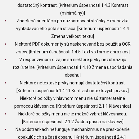
dostatočný kontrast. [Kritérium úspešnosti 1.4.3 Kontrast
(minimálny)]
Zhoršená orientácia pri nazoomovaní stránky – menovka
vyhľadávacieho poľa sa stráca. [Kritérium úspešnosti 1.4.4
Zmena veľkosti textu]
Niektoré PDF dokumenty sú naskenované bez použitia OCR
vrstvy. [Kritérium úspešnosti 1.4.5 Text vo forme obrázkov]
V responzívnom dizajne sa niektoré prvky nezobrazujú
rozlíšiteľne. [Kritérium úspešnosti 1.4.10 Zmena usporiadania
obsahu]
Niektoré netextové prvky nemajú dostatočný kontrast.
[Kritérium úspešnosti 1.4.11 Kontrast netextových prvkov]
Niektoré položky v hlavnom menu nie sú zamerateľné
pomocou klávesnice. [Kritérium úspešnosti 2.1.1 Klávesnica]
Niektoré položky menu nie je možné vybrať klávesnicou.
[Kritérium úspešnosti 2.1.2 Žiadna pasca na klávesy]
Na podstránkach nefunguje mechanizmus na preskočenie
opakujúcich sa častí obsahu. [Kritérium úspešnosti 2.4.1