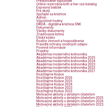
Predlžovanie výpožičiek
Online rezervácia kníh a hier cez katalóg
Expresný balíček
Pre školy
Spýtajte sa knižnice
Admin
Výpožičné hodiny
DIKDA - digitálna knižnica SNK
Dokumenty
Všetky dokumenty
Zriaďovacia listina
Etický kódex
Rozbor činnosti a hospodárenia
Pravidlá ochrany osobných údajov
Povinné informácie
Projekty
Akadémia moderného knihovníka
Akadémia moderného knihovníka 2025
Akadémia moderného knihovníka 2024
Akadémia moderného knihovníka 2023
Akadémia moderného knihovníka 2022
Akadémia moderného knihovníka 2021
Rozčítajme Košice
Rozčítajme Košice 2026
Rozčítajme Košice 2025
Rozčítajme Košice 2024
Rozčítajme Košice 2023
Rozčítajme Košice 2022
Motivačné aktivity s detským čitateľom
Motivačné aktivity s detským čitateľom 2025
Motivačné aktivity s detským čitateľom 2024
Motivačné aktivity s detským čitateľom 2023