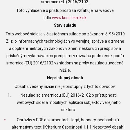
smernice (EÚ) 2016/2102.
Toto vyhlásenie o prístupnosti sa vzťahuje na webové
sídlo
www.kosicekmk.sk
.
Stav súladu
Toto webové sídlo je v čiastočnom súlade so zákonom č. 95/2019
Z. z. o informačných technológiách vo verejnej správe a o zmene
a doplnení niektorých zákonov v znení neskorších predpisov a
príslušnými vykonávacími predpismi v rozsahu podmienok podľa
smernice (EÚ) 2016/2102 vzhľadom na prvky nesúladu uvedené
nižšie.
Neprístupný obsah
Obsah uvedený nižšie nie je prístupný z týchto dôvodov:
Nesúlad so smernicou (EÚ) 2016/2102 o prístupnosti
webových sídel a mobilných aplikácií subjektov verejného
sektora:
Obrázky v PDF dokumentoch, logá, bannery, neobsahujú
alternatívny text. [Kritérium úspešnosti 1.1.1 Netextový obsah]