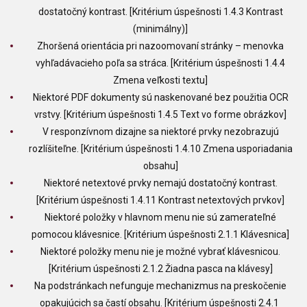
dostatočný kontrast. [Kritérium úspešnosti 1.4.3 Kontrast
(minimálny)]
Zhoršená orientácia pri nazoomovaní stránky – menovka
vyhľadávacieho poľa sa stráca. [Kritérium úspešnosti 1.4.4
Zmena veľkosti textu]
Niektoré PDF dokumenty sú naskenované bez použitia OCR
vrstvy. [Kritérium úspešnosti 1.4.5 Text vo forme obrázkov]
V responzívnom dizajne sa niektoré prvky nezobrazujú
rozlíšiteľne. [Kritérium úspešnosti 1.4.10 Zmena usporiadania
obsahu]
Niektoré netextové prvky nemajú dostatočný kontrast.
[Kritérium úspešnosti 1.4.11 Kontrast netextových prvkov]
Niektoré položky v hlavnom menu nie sú zamerateľné
pomocou klávesnice. [Kritérium úspešnosti 2.1.1 Klávesnica]
Niektoré položky menu nie je možné vybrať klávesnicou.
[Kritérium úspešnosti 2.1.2 Žiadna pasca na klávesy]
Na podstránkach nefunguje mechanizmus na preskočenie
opakujúcich sa častí obsahu. [Kritérium úspešnosti 2.4.1