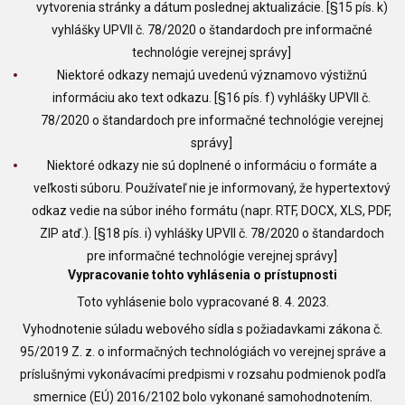
vytvorenia stránky a dátum poslednej aktualizácie. [§15 pís. k)
vyhlášky UPVII č. 78/2020 o štandardoch pre informačné
technológie verejnej správy]
Niektoré odkazy nemajú uvedenú významovo výstižnú
informáciu ako text odkazu. [§16 pís. f) vyhlášky UPVII č.
78/2020 o štandardoch pre informačné technológie verejnej
správy]
Niektoré odkazy nie sú doplnené o informáciu o formáte a
veľkosti súboru. Používateľ nie je informovaný, že hypertextový
odkaz vedie na súbor iného formátu (napr. RTF, DOCX, XLS, PDF,
ZIP atď.). [§18 pís. i) vyhlášky UPVII č. 78/2020 o štandardoch
pre informačné technológie verejnej správy]
Vypracovanie tohto vyhlásenia o prístupnosti
Toto vyhlásenie bolo vypracované 8. 4. 2023.
Vyhodnotenie súladu webového sídla s požiadavkami zákona č.
95/2019 Z. z. o informačných technológiách vo verejnej správe a
príslušnými vykonávacími predpismi v rozsahu podmienok podľa
smernice (EÚ) 2016/2102 bolo vykonané samohodnotením.