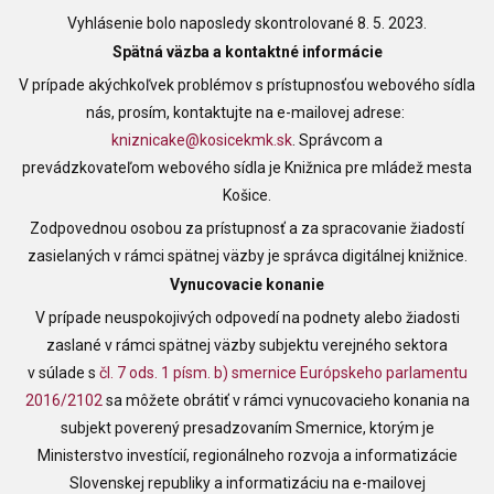
Vyhlásenie bolo naposledy skontrolované 8. 5. 2023.
Spätná väzba a kontaktné informácie
V prípade akýchkoľvek problémov s prístupnosťou webového sídla
nás, prosím, kontaktujte na e-mailovej adrese:
kniznicake@kosicekmk.sk
. Správcom a
prevádzkovateľom webového sídla je
Knižnica pre mládež mesta
Košice
.
Zodpovednou osobou za prístupnosť a za spracovanie žiadostí
zasielaných v rámci spätnej väzby je správca digitálnej knižnice.
Vynucovacie konanie
V prípade neuspokojivých odpovedí na podnety alebo žiadosti
zaslané v rámci spätnej väzby subjektu verejného sektora
v súlade s
čl. 7 ods. 1 písm. b) smernice Európskeho parlamentu
2016/2102
sa môžete obrátiť v rámci vynucovacieho konania na
subjekt poverený presadzovaním Smernice, ktorým je
Ministerstvo investícií, regionálneho rozvoja a informatizácie
Slovenskej republiky a informatizáciu na e-mailovej