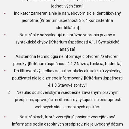
jednotlivých častí]
Indikátor zamerania nie je na webovom sídle identifikovaný
jednotne. [Kritérium úspešnosti 3.2.4 Konzistentná
identifikácia]
Na stránke sa vyskytujú nesprávne vnorenia prvkov a
syntaktické chyby. [Kritérium úspešnosti 4.1.1 Syntaktická
analýza]
Asistenčná technológia neinformuje o otvorení/zatvorení
ponuky. [Kritérium úspešnosti 4.1.2 Názov, funkcia, hodnota]
Pri filtrovaní výsledkov sa automaticky aktualizujú výsledky,
používateľ nie je o zmene informovaný. [Kritérium úspešnosti
4.1.3 Stavové správy]
Nesúlad so slovenskými všeobecne záväznými právnymi
predpismi, upravujúcimi štandardy týkajúce sa prístupnosti
webových sídel a mobilných aplikácii:
Na stránkach, ktoré zverejňujú povinne zverejňované
informácie podľa osobitných predpisov, nie je uvedený dátum