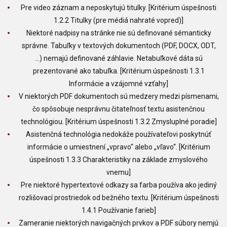
Pre video záznam a neposkytujú titulky. [Kritérium úspešnosti
1.2.2 Titulky (pre médiá nahraté vopred)]
Niektoré nadpisy na stránke nie sú definované sémanticky
správne. Tabuľky v textových dokumentoch (PDF, DOCX, ODT,
…) nemajú definované záhlavie. Netabuľkové dáta sú
prezentované ako tabuľka. [Kritérium úspešnosti 1.3.1
Informácie a vzájomné vzťahy]
V niektorých PDF dokumentoch sú medzery medzi písmenami,
čo spôsobuje nesprávnu čitateľnosť textu asistenčnou
technológiou. [Kritérium úspešnosti 1.3.2 Zmysluplné poradie]
Asistenčná technológia nedokáže používateľovi poskytnúť
informácie o umiestnení „vpravo“ alebo „vľavo“. [Kritérium
úspešnosti 1.3.3 Charakteristiky na základe zmyslového
vnemu]
Pre niektoré hypertextové odkazy sa farba používa ako jediný
rozlišovací prostriedok od bežného textu. [Kritérium úspešnosti
1.4.1 Používanie farieb]
Zameranie niektorých navigačných prvkov a PDF súbory nemjú