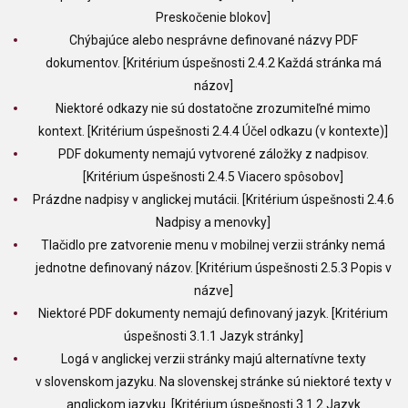
Preskočenie blokov]
Chýbajúce alebo nesprávne definované názvy PDF
dokumentov. [Kritérium úspešnosti 2.4.2 Každá stránka má
názov]
Niektoré odkazy nie sú dostatočne zrozumiteľné mimo
kontext. [Kritérium úspešnosti 2.4.4 Účel odkazu (v kontexte)]
PDF dokumenty nemajú vytvorené záložky z nadpisov.
[Kritérium úspešnosti 2.4.5 Viacero spôsobov]
Prázdne nadpisy v anglickej mutácii. [Kritérium úspešnosti 2.4.6
Nadpisy a menovky]
Tlačidlo pre zatvorenie menu v mobilnej verzii stránky nemá
jednotne definovaný názov. [Kritérium úspešnosti 2.5.3 Popis v
názve]
Niektoré PDF dokumenty nemajú definovaný jazyk. [Kritérium
úspešnosti 3.1.1 Jazyk stránky]
Logá v anglickej verzii stránky majú alternatívne texty
v slovenskom jazyku. Na slovenskej stránke sú niektoré texty v
anglickom jazyku. [Kritérium úspešnosti 3.1.2 Jazyk