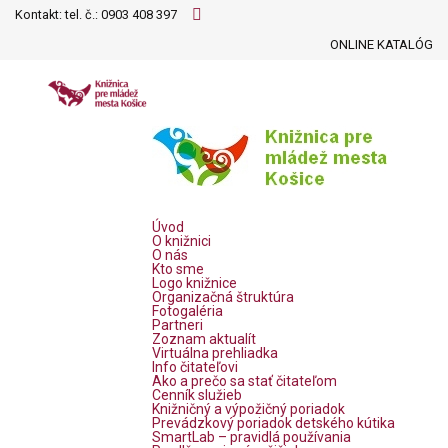
Kontakt: tel. č.:
0903 408 397
ONLINE KATALÓG
Úvod
O knižnici
O nás
Kto sme
Logo knižnice
Organizačná štruktúra
Fotogaléria
Partneri
Zoznam aktualít
Virtuálna prehliadka
Info čitateľovi
Ako a prečo sa stať čitateľom
Cenník služieb
Knižničný a výpožičný poriadok
Prevádzkový poriadok detského kútika
SmartLab – pravidlá používania