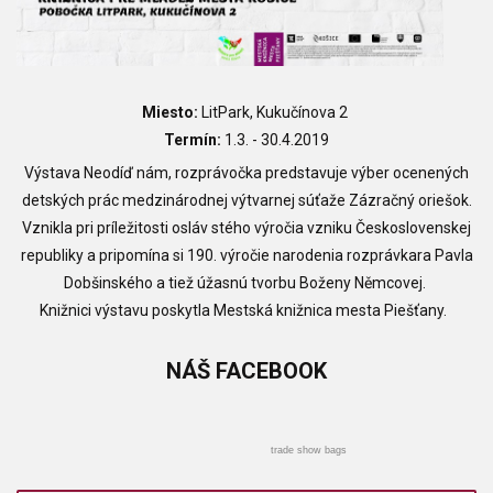
Miesto:
LitPark, Kukučínova 2
Termín:
1.3. - 30.4.2019
Výstava Neodíď nám, rozprávočka predstavuje výber ocenených
detských prác medzinárodnej výtvarnej súťaže Zázračný oriešok.
Vznikla pri príležitosti osláv stého výročia vzniku Československej
republiky a pripomína si 190. výročie narodenia rozprávkara Pavla
Dobšinského a tiež úžasnú tvorbu Boženy Němcovej.
Knižnici výstavu poskytla Mestská knižnica mesta Piešťany.
NÁŠ
FACEBOOK
trade show bags