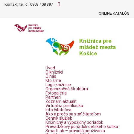
Kontakt: tel. č.:
0903 408 397
ONLINE KATALÓG
Úvod
O knižnici
O nás
Kto sme
Logo knižnice
Organizačná štruktúra
Fotogaléria
Partneri
Zoznam aktualít
Virtuálna prehliadka
Info čitateľovi
Ako a prečo sa stať čitateľom
Cenník služieb
Knižničný a výpožičný poriadok
Prevádzkový poriadok detského kútika
SmartLab – pravidlá používania