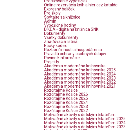
Predlžovanie výpožičiek
Online rezervácia kníh a hier cez katalóg
Expresný balíček
Pre školy
Spýtajte sa knižnice
Admin
Výpožičné hodiny
DIKDA - digitálna knižnica SNK
Dokumenty
Všetky dokumenty
Zriaďovacia listina
Etický kódex
Rozbor činnosti a hospodárenia
Pravidlá ochrany osobných údajov
Povinné informácie
Projekty
Akadémia moderného knihovníka
Akadémia moderného knihovníka 2025
Akadémia moderného knihovníka 2024
Akadémia moderného knihovníka 2023
Akadémia moderného knihovníka 2022
Akadémia moderného knihovníka 2021
Rozčítajme Košice
Rozčítajme Košice 2026
Rozčítajme Košice 2025
Rozčítajme Košice 2024
Rozčítajme Košice 2023
Rozčítajme Košice 2022
Motivačné aktivity s detským čitateľom
Motivačné aktivity s detským čitateľom 2025
Motivačné aktivity s detským čitateľom 2024
Motivačné aktivity s detským čitateľom 2023