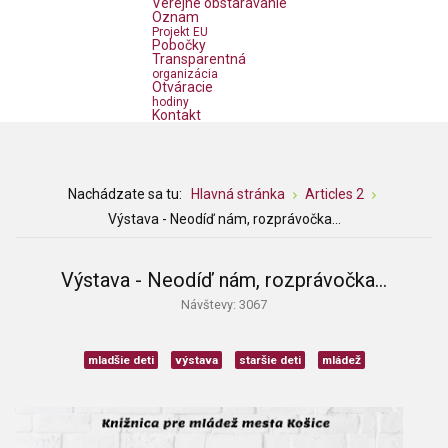
Verejné obstarávanie
Oznam
Projekt EU
Pobočky
Transparentná
organizácia
Otváracie
hodiny
Kontakt
Nachádzate sa tu:
Hlavná stránka
Articles 2
Výstava - Neodíď nám, rozprávočka...
Výstava - Neodíď nám, rozprávočka...
Návštevy: 3067
mladšie deti
výstava
staršie deti
mládež