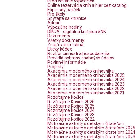
Predlžovanie výpožičiek
Online rezervácia kníh a hier cez katalóg
Expresný balíček
Pre školy
Spýtajte sa knižnice
Admin
Výpožičné hodiny
DIKDA - digitálna knižnica SNK
Dokumenty
Všetky dokumenty
Zriaďovacia listina
Etický kódex
Rozbor činnosti a hospodárenia
Pravidlá ochrany osobných údajov
Povinné informácie
Projekty
Akadémia moderného knihovníka
Akadémia moderného knihovníka 2025
Akadémia moderného knihovníka 2024
Akadémia moderného knihovníka 2023
Akadémia moderného knihovníka 2022
Akadémia moderného knihovníka 2021
Rozčítajme Košice
Rozčítajme Košice 2026
Rozčítajme Košice 2025
Rozčítajme Košice 2024
Rozčítajme Košice 2023
Rozčítajme Košice 2022
Motivačné aktivity s detským čitateľom
Motivačné aktivity s detským čitateľom 2025
Motivačné aktivity s detským čitateľom 2024
Motivačné aktivity s detským čitateľom 2023