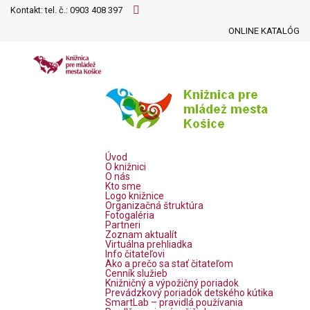
Kontakt: tel. č.:
0903 408 397
ONLINE KATALÓG
Úvod
O knižnici
O nás
Kto sme
Logo knižnice
Organizačná štruktúra
Fotogaléria
Partneri
Zoznam aktualít
Virtuálna prehliadka
Info čitateľovi
Ako a prečo sa stať čitateľom
Cenník služieb
Knižničný a výpožičný poriadok
Prevádzkový poriadok detského kútika
SmartLab – pravidlá používania