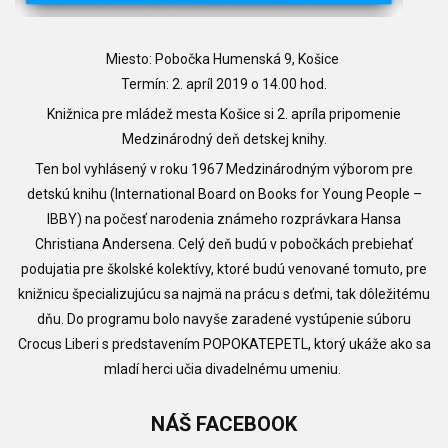
Miesto: Pobočka Humenská 9, Košice
Termín: 2. apríl 2019 o 14.00 hod.
Knižnica pre mládež mesta Košice si 2. apríla pripomenie
Medzinárodný deň detskej knihy.
Ten bol vyhlásený v roku 1967 Medzinárodným výborom pre
detskú knihu (International Board on Books for Young People –
IBBY) na počesť narodenia známeho rozprávkara Hansa
Christiana Andersena. Celý deň budú v pobočkách prebiehať
podujatia pre školské kolektívy, ktoré budú venované tomuto, pre
knižnicu špecializujúcu sa najmä na prácu s deťmi, tak dôležitému
dňu. Do programu bolo navyše zaradené vystúpenie súboru
Crocus Liberi s predstavením POPOKATEPETL, ktorý ukáže ako sa
mladí herci učia divadelnému umeniu.
NÁŠ
FACEBOOK