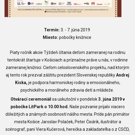
Termín:
3. - 7. júna 2019
Miesto:
pobočky knižnice
Piaty ročník akcie Týždeň čítania deťom zameranej na rodinu
tentokrát štartuje v Košiciach a príznačne práve u nás, v rodinne
zameranej knižnici. Cieľom celoslovenského projektu, nad ktorým
aj tento rok prezval záštitu prezident Slovenskej republiky
Andrej
Kiska,
je podpora harmonickej rodiny a emocionálneho,
psychického a morálneho zdravia detí a mládeže.
Otvárací ceremoniál
sa uskutoční v pondelok
3. júna 2019
v
pobočke LitPark o 10.00 hod.
Naše pozvanie prijalo viacero
dôležitých a známych osobností nášho mesta. Príde pán primátor
mesta Košice Jaroslav Polaček, Peter Čisárik, ilustrátor a
scénograf, pani Viera Kučerová, herečka a zakladateľka o.z CSČD,