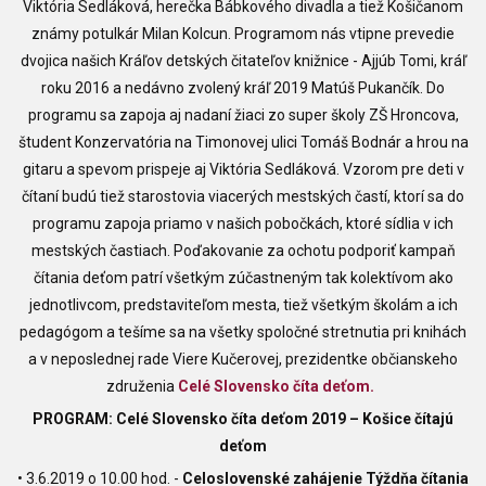
Viktória Sedláková, herečka Bábkového divadla a tiež Košičanom
známy potulkár Milan Kolcun. Programom nás vtipne prevedie
dvojica našich Kráľov detských čitateľov knižnice - Ajjúb Tomi, kráľ
roku 2016 a nedávno zvolený kráľ 2019 Matúš Pukančík. Do
programu sa zapoja aj nadaní žiaci zo super školy ZŠ Hroncova,
študent Konzervatória na Timonovej ulici Tomáš Bodnár a hrou na
gitaru a spevom prispeje aj Viktória Sedláková. Vzorom pre deti v
čítaní budú tiež starostovia viacerých mestských častí, ktorí sa do
programu zapoja priamo v našich pobočkách, ktoré sídlia v ich
mestských častiach. Poďakovanie za ochotu podporiť kampaň
čítania deťom patrí všetkým zúčastneným tak kolektívom ako
jednotlivcom, predstaviteľom mesta, tiež všetkým školám a ich
pedagógom a tešíme sa na všetky spoločné stretnutia pri knihách
a v neposlednej rade Viere Kučerovej, prezidentke občianskeho
združenia
Celé Slovensko číta deťom.
PROGRAM: Celé Slovensko číta deťom 2019 – Košice čítajú
deťom
• 3.6.2019 o 10.00 hod. -
Celoslovenské zahájenie Týždňa čítania