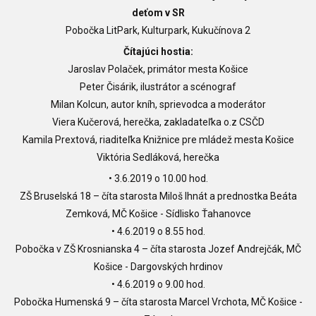
deťom v SR
Pobočka LitPark, Kulturpark, Kukučínova 2
Čítajúci hostia:
Jaroslav Polaček, primátor mesta Košice
Peter Čisárik, ilustrátor a scénograf
Milan Kolcun, autor kníh, sprievodca a moderátor
Viera Kučerová, herečka, zakladateľka o.z CSČD
Kamila Prextová, riaditeľka Knižnice pre mládež mesta Košice
Viktória Sedláková, herečka
• 3.6.2019 o 10.00 hod.
ZŠ Bruselská 18 – číta starosta Miloš Ihnát a prednostka Beáta
Zemková, MČ Košice - Sídlisko Ťahanovce
• 4.6.2019 o 8.55 hod.
Pobočka v ZŠ Krosnianska 4 – číta starosta Jozef Andrejčák, MČ
Košice - Dargovských hrdinov
• 4.6.2019 o 9.00 hod.
Pobočka Humenská 9 – číta starosta Marcel Vrchota, MČ Košice -