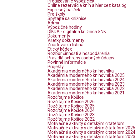
Predlžovanie výpožičiek
Online rezervácia kníh a hier cez katalóg
Expresný balíček
Pre školy
Spýtajte sa knižnice
Admin
Výpožičné hodiny
DIKDA - digitálna knižnica SNK
Dokumenty
Všetky dokumenty
Zriaďovacia listina
Etický kódex
Rozbor činnosti a hospodárenia
Pravidlá ochrany osobných údajov
Povinné informácie
Projekty
Akadémia moderného knihovníka
Akadémia moderného knihovníka 2025
Akadémia moderného knihovníka 2024
Akadémia moderného knihovníka 2023
Akadémia moderného knihovníka 2022
Akadémia moderného knihovníka 2021
Rozčítajme Košice
Rozčítajme Košice 2026
Rozčítajme Košice 2025
Rozčítajme Košice 2024
Rozčítajme Košice 2023
Rozčítajme Košice 2022
Motivačné aktivity s detským čitateľom
Motivačné aktivity s detským čitateľom 2025
Motivačné aktivity s detským čitateľom 2024
Motivačné aktivity s detským čitateľom 2023