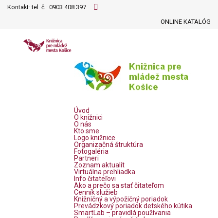
Kontakt: tel. č.:
0903 408 397
ONLINE KATALÓG
Úvod
O knižnici
O nás
Kto sme
Logo knižnice
Organizačná štruktúra
Fotogaléria
Partneri
Zoznam aktualít
Virtuálna prehliadka
Info čitateľovi
Ako a prečo sa stať čitateľom
Cenník služieb
Knižničný a výpožičný poriadok
Prevádzkový poriadok detského kútika
SmartLab – pravidlá používania