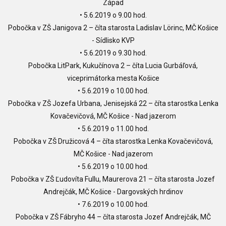
Západ
• 5.6.2019 o 9.00 hod.
Pobočka v ZŠ Janigova 2 – číta starosta Ladislav Lörinc, MČ Košice
- Sídlisko KVP
• 5.6.2019 o 9.30 hod.
Pobočka LitPark, Kukučínova 2 – číta Lucia Gurbáľová,
viceprimátorka mesta Košice
• 5.6.2019 o 10.00 hod.
Pobočka v ZŠ Jozefa Urbana, Jenisejská 22 – číta starostka Lenka
Kovačevičová, MČ Košice - Nad jazerom
• 5.6.2019 o 11.00 hod.
Pobočka v ZŠ Družicová 4 – číta starostka Lenka Kovačevičová,
MČ Košice - Nad jazerom
• 5.6.2019 o 10.00 hod.
Pobočka v ZŠ Ľudovíta Fullu, Maurerova 21 – číta starosta Jozef
Andrejčák, MČ Košice - Dargovských hrdinov
• 7.6.2019 o 10.00 hod.
Pobočka v ZŠ Fábryho 44 – číta starosta Jozef Andrejčák, MČ