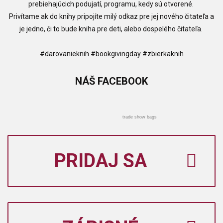
prebiehajúcich podujatí, programu, kedy sú otvorené.
Privítame ak do knihy pripojíte milý odkaz pre jej nového čitateľa a
je jedno, či to bude kniha pre deti, alebo dospelého čitateľa.
#darovanieknih #bookgivingday #zbierkaknih
NÁŠ
FACEBOOK
trade show bags
PRIDAJ SA