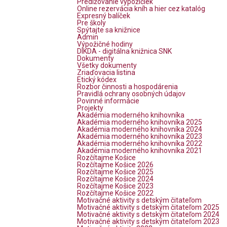
Predlžovanie výpožičiek
Online rezervácia kníh a hier cez katalóg
Expresný balíček
Pre školy
Spýtajte sa knižnice
Admin
Výpožičné hodiny
DIKDA - digitálna knižnica SNK
Dokumenty
Všetky dokumenty
Zriaďovacia listina
Etický kódex
Rozbor činnosti a hospodárenia
Pravidlá ochrany osobných údajov
Povinné informácie
Projekty
Akadémia moderného knihovníka
Akadémia moderného knihovníka 2025
Akadémia moderného knihovníka 2024
Akadémia moderného knihovníka 2023
Akadémia moderného knihovníka 2022
Akadémia moderného knihovníka 2021
Rozčítajme Košice
Rozčítajme Košice 2026
Rozčítajme Košice 2025
Rozčítajme Košice 2024
Rozčítajme Košice 2023
Rozčítajme Košice 2022
Motivačné aktivity s detským čitateľom
Motivačné aktivity s detským čitateľom 2025
Motivačné aktivity s detským čitateľom 2024
Motivačné aktivity s detským čitateľom 2023