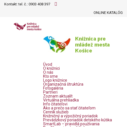
Kontakt: tel. č.:
0903 408 397
ONLINE KATALÓG
Úvod
O knižnici
O nás
Kto sme
Logo knižnice
Organizačná štruktúra
Fotogaléria
Partneri
Zoznam aktualít
Virtuálna prehliadka
Info čitateľovi
Ako a prečo sa stať čitateľom
Cenník služieb
Knižničný a výpožičný poriadok
Prevádzkový poriadok detského kútika
SmartLab – pravidlá používania