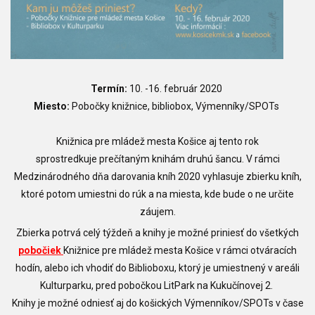
Termín:
10. -16. február 2020
Miesto:
Pobočky knižnice, bibliobox, Výmenníky/SPOTs
Knižnica pre mládež mesta Košice aj tento rok
sprostredkuje prečítaným knihám druhú šancu. V rámci
Medzinárodného dňa darovania kníh 2020 vyhlasuje zbierku kníh,
ktoré potom umiestni do rúk a na miesta, kde bude o ne určite
záujem.
Zbierka potrvá celý týždeň a knihy je možné priniesť do všetkých
pobočiek
Knižnice pre mládež mesta Košice v rámci otváracích
hodín, alebo ich vhodiť do Biblioboxu, ktorý je umiestnený v areáli
Kulturparku, pred pobočkou LitPark na Kukučínovej 2.
Knihy je možné odniesť aj do košických Výmenníkov/SPOTs v čase