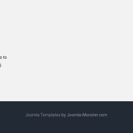
o to
j
Joomla Templates
by Joomla-Monster.com