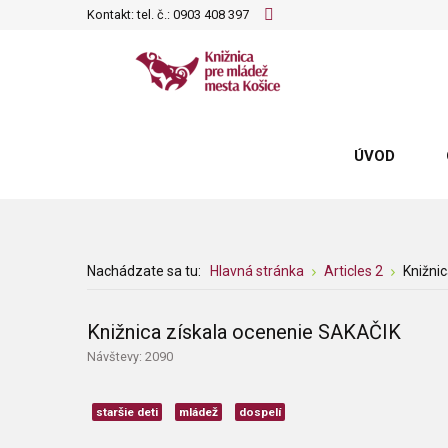
Kontakt: tel. č.:
0903 408 397
ÚVOD
Nachádzate sa tu:
Hlavná stránka
Articles 2
Knižni
Knižnica získala ocenenie SAKAČIK
Návštevy: 2090
staršie deti
mládež
dospelí