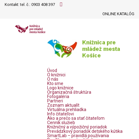
Kontakt: tel. č.:
0903 408 397
ONLINE KATALÓG
Úvod
O knižnici
O nás
Kto sme
Logo knižnice
Organizačná štruktúra
Fotogaléria
Partneri
Zoznam aktualít
Virtuálna prehliadka
Info čitateľovi
Ako a prečo sa stať čitateľom
Cenník služieb
Knižničný a výpožičný poriadok
Prevádzkový poriadok detského kútika
SmartLab – pravidlá používania