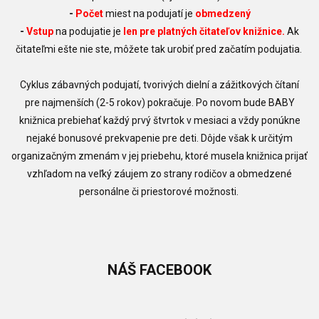
-
Počet
miest na podujatí je
obmedzený
-
Vstup
na podujatie je
len pre platných čitateľov knižnice.
Ak
čitateľmi ešte nie ste, môžete tak urobiť pred začatím podujatia.
Cyklus zábavných podujatí, tvorivých dielní a zážitkových čítaní
pre najmenších (2-5 rokov) pokračuje. Po novom bude BABY
knižnica prebiehať každý prvý štvrtok v mesiaci a vždy ponúkne
nejaké bonusové prekvapenie pre deti. Dôjde však k určitým
organizačným zmenám v jej priebehu, ktoré musela knižnica prijať
vzhľadom na veľký záujem zo strany rodičov a obmedzené
personálne či priestorové možnosti.
NÁŠ
FACEBOOK