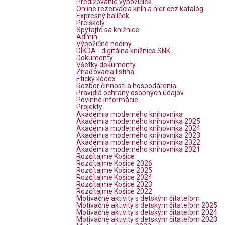
Predlžovanie výpožičiek
Online rezervácia kníh a hier cez katalóg
Expresný balíček
Pre školy
Spýtajte sa knižnice
Admin
Výpožičné hodiny
DIKDA - digitálna knižnica SNK
Dokumenty
Všetky dokumenty
Zriaďovacia listina
Etický kódex
Rozbor činnosti a hospodárenia
Pravidlá ochrany osobných údajov
Povinné informácie
Projekty
Akadémia moderného knihovníka
Akadémia moderného knihovníka 2025
Akadémia moderného knihovníka 2024
Akadémia moderného knihovníka 2023
Akadémia moderného knihovníka 2022
Akadémia moderného knihovníka 2021
Rozčítajme Košice
Rozčítajme Košice 2026
Rozčítajme Košice 2025
Rozčítajme Košice 2024
Rozčítajme Košice 2023
Rozčítajme Košice 2022
Motivačné aktivity s detským čitateľom
Motivačné aktivity s detským čitateľom 2025
Motivačné aktivity s detským čitateľom 2024
Motivačné aktivity s detským čitateľom 2023