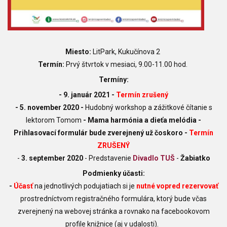
Miesto:
LitPark, Kukučínova 2
Termín:
Prvý štvrtok v mesiaci, 9.00-11.00 hod.
Termíny:
- 9. január 2021 -
Termín zrušený
- 5
. november 2020
-
Hudobný workshop a zážitkové čítanie s
lektorom Tomom
- Mama harmónia a dieťa melódia -
Prihlasovací formulár bude zverejnený už čoskoro -
Termín
ZRUŠENÝ
-
3. september 2020
-
Predstavenie
Divadlo TUŠ
-
Žabiatko
Podmienky účasti:
-
Účasť
na jednotlivých podujatiach si
je
nutné vopred rezervovať
prostredníctvom registračného formulára, ktorý bude včas
zverejnený na webovej stránka a rovnako na facebookovom
profile knižnice (aj v udalosti).