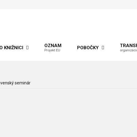
OZNAM
TRANS
O KNIŽNICI
POBOČKY
Projekt EU
organizáci
ovenský seminár