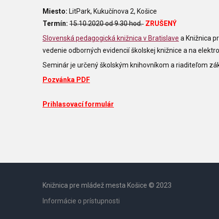
Miesto:
LitPark, Kukučínova 2, Košice
Termín:
15.10.2020 od 9.30 hod.
ZRUŠENÝ
Slovenská pedagogická knižnica v Bratislave
a Knižnica p
vedenie odborných evidencií školskej knižnice a na elektro
Seminár je určený školským knihovníkom a riaditeľom zák
Pozvánka PDF
Prihlasovací formulár
Knižnica pre mládež mesta Košice © 2023
Informácie o prístupnosti