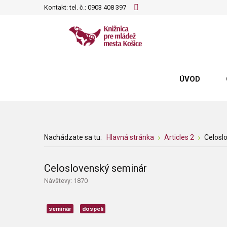
Kontakt: tel. č.:
0903 408 397
ÚVOD
Nachádzate sa tu:
Hlavná stránka
Articles 2
Celosl
Celoslovenský seminár
Návštevy: 1870
seminár
dospelí