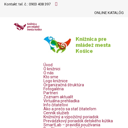
Kontakt: tel. č.:
0903 408 397
ONLINE KATALÓG
Úvod
O knižnici
O nás
Kto sme
Logo knižnice
Organizačná štruktúra
Fotogaléria
Partneri
Zoznam aktualít
Virtuálna prehliadka
Info čitateľovi
Ako a prečo sa stať čitateľom
Cenník služieb
Knižničný a výpožičný poriadok
Prevádzkový poriadok detského kútika
SmartLab – pravidlá používania