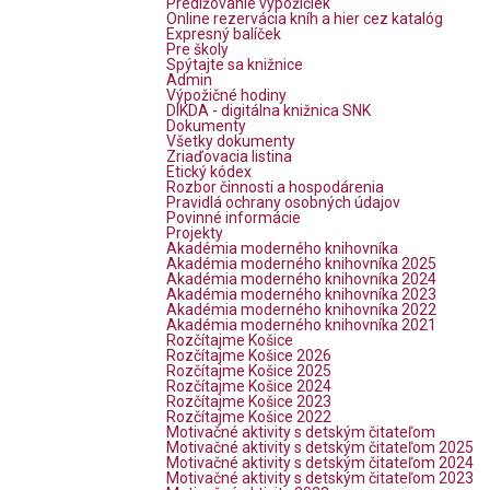
Predlžovanie výpožičiek
Online rezervácia kníh a hier cez katalóg
Expresný balíček
Pre školy
Spýtajte sa knižnice
Admin
Výpožičné hodiny
DIKDA - digitálna knižnica SNK
Dokumenty
Všetky dokumenty
Zriaďovacia listina
Etický kódex
Rozbor činnosti a hospodárenia
Pravidlá ochrany osobných údajov
Povinné informácie
Projekty
Akadémia moderného knihovníka
Akadémia moderného knihovníka 2025
Akadémia moderného knihovníka 2024
Akadémia moderného knihovníka 2023
Akadémia moderného knihovníka 2022
Akadémia moderného knihovníka 2021
Rozčítajme Košice
Rozčítajme Košice 2026
Rozčítajme Košice 2025
Rozčítajme Košice 2024
Rozčítajme Košice 2023
Rozčítajme Košice 2022
Motivačné aktivity s detským čitateľom
Motivačné aktivity s detským čitateľom 2025
Motivačné aktivity s detským čitateľom 2024
Motivačné aktivity s detským čitateľom 2023