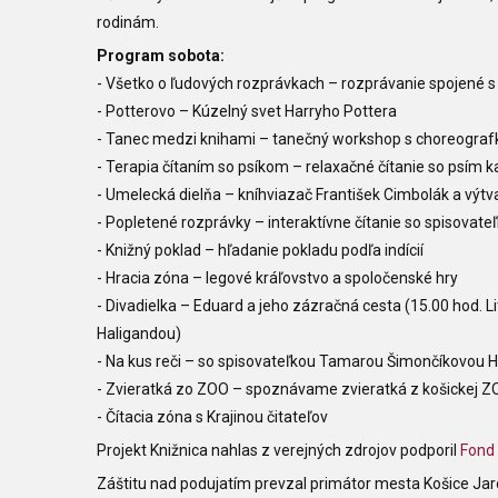
rodinám.
Program sobota:
- Všetko o ľudových rozprávkach – rozprávanie spojené s 
- Potterovo – Kúzelný svet Harryho Pottera
- Tanec medzi knihami – tanečný workshop s choreografk
- Terapia čítaním so psíkom – relaxačné čítanie so psím
- Umelecká dielňa – kníhviazač František Cimbolák a výtv
- Popletené rozprávky – interaktívne čítanie so spisovat
- Knižný poklad – hľadanie pokladu podľa indícií
- Hracia zóna – legové kráľovstvo a spoločenské hry
- Divadielka – Eduard a jeho zázračná cesta (15.00 hod. Li
Haligandou)
- Na kus reči – so spisovateľkou Tamarou Šimončíkovou H
- Zvieratká zo ZOO – spoznávame zvieratká z košickej 
- Čítacia zóna s Krajinou čitateľov
Projekt Knižnica nahlas z verejných zdrojov podporil
Fond
Záštitu nad podujatím prevzal primátor mesta Košice Jar