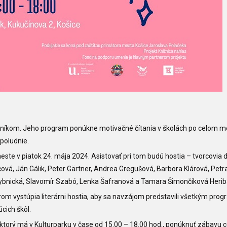
očníkom. Jeho program ponúkne motivačné čítania v školách po celom m
opoludnie.
meste v piatok 24. mája 2024. Asistovať pri tom budú hostia
– tvorcovia
d
cová, Ján Gálik, Peter Gärtner, Andrea Gregušová, Barbora Klárová, Petr
a Rybnická, Slavomír Szabó, Lenka Šafranová a Tamara Šimončíková Heri
rom vystúpia literárni hostia, aby sa navzájom predstavili všetkým pr
cich škôl.
ktorý má v Kulturparku v čase
od 15.00
–
18.00 hod.,
ponúknuť zábavu 