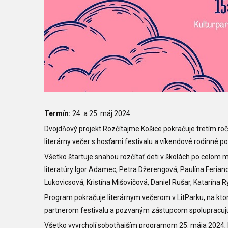
Termín:
24. a 25. máj 2024
Dvojdňový projekt Rozčítajme Košice pokračuje tretím r
literárny večer s hosťami festivalu a víkendové rodinné p
Všetko štartuje snahou rozčítať deti v školách po celom 
literatúry Igor Adamec, Petra Džerengová, Paulína Ferian
Lukovicsová, Kristína Mišovičová, Daniel Rušar, Katarín
Program pokračuje literárnym večerom v LitParku, na kto
partnerom festivalu a pozvaným zástupcom spolupracujú
Všetko vyvrcholí sobotňajším programom 25. mája 2024, 