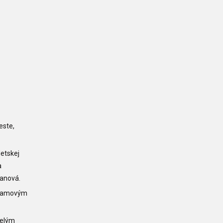
este,
etskej
a
banová.
ogramovým
celým