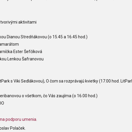
tvorivými aktivitami
ou Dianou Stredňákovou (o 15.45 a 16.45 hod.)
 kamarátom
arníčka Ester Šefčíková
eľkou Lenkou Šafranovou
tPark s Viki Sedlákovou), O čom sa rozprávajú kvietky (17.00 hod. LitPar
eribanovou o všetkom, čo Vás zaujíma (o 16.00 hod.)
ZOO
 na podporu umenia.
oslav Polaček.