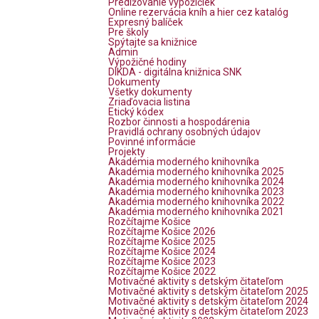
Predlžovanie výpožičiek
Online rezervácia kníh a hier cez katalóg
Expresný balíček
Pre školy
Spýtajte sa knižnice
Admin
Výpožičné hodiny
DIKDA - digitálna knižnica SNK
Dokumenty
Všetky dokumenty
Zriaďovacia listina
Etický kódex
Rozbor činnosti a hospodárenia
Pravidlá ochrany osobných údajov
Povinné informácie
Projekty
Akadémia moderného knihovníka
Akadémia moderného knihovníka 2025
Akadémia moderného knihovníka 2024
Akadémia moderného knihovníka 2023
Akadémia moderného knihovníka 2022
Akadémia moderného knihovníka 2021
Rozčítajme Košice
Rozčítajme Košice 2026
Rozčítajme Košice 2025
Rozčítajme Košice 2024
Rozčítajme Košice 2023
Rozčítajme Košice 2022
Motivačné aktivity s detským čitateľom
Motivačné aktivity s detským čitateľom 2025
Motivačné aktivity s detským čitateľom 2024
Motivačné aktivity s detským čitateľom 2023