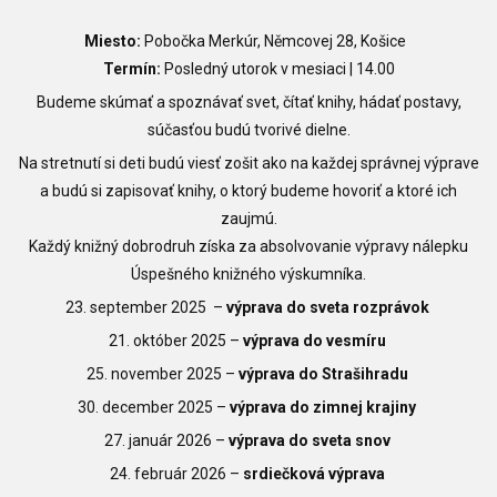
Miesto:
Pobočka Merkúr, Němcovej 28, Košice
Termín:
Posledný utorok v mesiaci | 14.00
Budeme skúmať a spoznávať svet, čítať knihy, hádať postavy,
súčasťou budú tvorivé dielne.
Na stretnutí si deti budú viesť zošit ako na každej správnej výprave
a budú si zapisovať knihy, o ktorý budeme hovoriť a ktoré ich
zaujmú.
Každý knižný dobrodruh získa za absolvovanie výpravy nálepku
Úspešného knižného výskumníka.
23. september 2025
–
výprava do sveta rozprávok
21. október 2025
–
výprava do vesmíru
25. november 2025
–
výprava do Strašihradu
30. december 2025
–
výprava do zimnej krajiny
27. január 2026
–
výprava do sveta snov
24. február 2026
–
srdiečková výprava