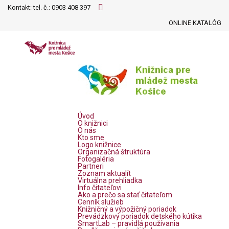
Kontakt: tel. č.:
0903 408 397
ONLINE KATALÓG
Úvod
O knižnici
O nás
Kto sme
Logo knižnice
Organizačná štruktúra
Fotogaléria
Partneri
Zoznam aktualít
Virtuálna prehliadka
Info čitateľovi
Ako a prečo sa stať čitateľom
Cenník služieb
Knižničný a výpožičný poriadok
Prevádzkový poriadok detského kútika
SmartLab – pravidlá používania