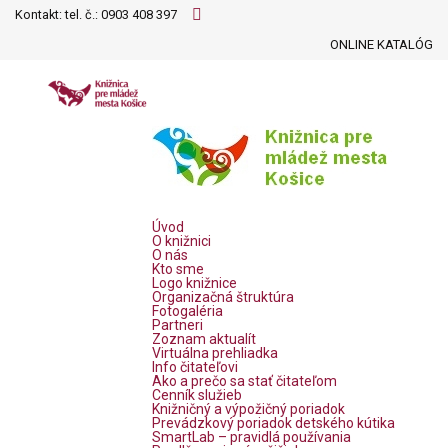
Kontakt: tel. č.:
0903 408 397
ONLINE KATALÓG
Úvod
O knižnici
O nás
Kto sme
Logo knižnice
Organizačná štruktúra
Fotogaléria
Partneri
Zoznam aktualít
Virtuálna prehliadka
Info čitateľovi
Ako a prečo sa stať čitateľom
Cenník služieb
Knižničný a výpožičný poriadok
Prevádzkový poriadok detského kútika
SmartLab – pravidlá používania