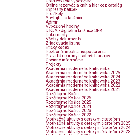
Predlžovanie výpožičiek
Online rezervácia kníh a hier cez katalóg
Expresný balíček
Pre školy
Spýtajte sa knižnice
Admin
Výpožičné hodiny
DIKDA - digitálna knižnica SNK
Dokumenty
Všetky dokumenty
Zriaďovacia listina
Etický kódex
Rozbor činnosti a hospodárenia
Pravidlá ochrany osobných údajov
Povinné informácie
Projekty
Akadémia moderného knihovníka
Akadémia moderného knihovníka 2025
Akadémia moderného knihovníka 2024
Akadémia moderného knihovníka 2023
Akadémia moderného knihovníka 2022
Akadémia moderného knihovníka 2021
Rozčítajme Košice
Rozčítajme Košice 2026
Rozčítajme Košice 2025
Rozčítajme Košice 2024
Rozčítajme Košice 2023
Rozčítajme Košice 2022
Motivačné aktivity s detským čitateľom
Motivačné aktivity s detským čitateľom 2025
Motivačné aktivity s detským čitateľom 2024
Motivačné aktivity s detským čitateľom 2023