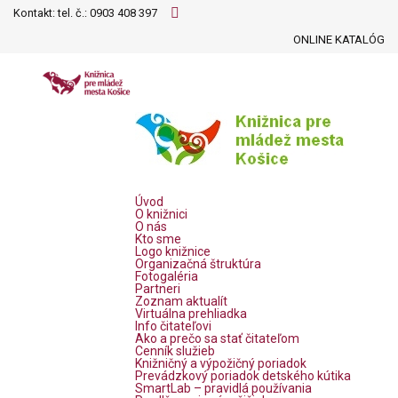
Kontakt: tel. č.:
0903 408 397
ONLINE KATALÓG
Úvod
O knižnici
O nás
Kto sme
Logo knižnice
Organizačná štruktúra
Fotogaléria
Partneri
Zoznam aktualít
Virtuálna prehliadka
Info čitateľovi
Ako a prečo sa stať čitateľom
Cenník služieb
Knižničný a výpožičný poriadok
Prevádzkový poriadok detského kútika
SmartLab – pravidlá používania