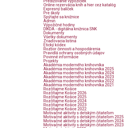
Predlžovanie výpožičiek
Online rezervácia kníh a hier cez katalóg
Expresný balíček
Pre školy
Spýtajte sa knižnice
Admin
Výpožičné hodiny
DIKDA - digitálna knižnica SNK
Dokumenty
Všetky dokumenty
Zriaďovacia listina
Etický kódex
Rozbor činnosti a hospodárenia
Pravidlá ochrany osobných údajov
Povinné informácie
Projekty
Akadémia moderného knihovníka
Akadémia moderného knihovníka 2025
Akadémia moderného knihovníka 2024
Akadémia moderného knihovníka 2023
Akadémia moderného knihovníka 2022
Akadémia moderného knihovníka 2021
Rozčítajme Košice
Rozčítajme Košice 2026
Rozčítajme Košice 2025
Rozčítajme Košice 2024
Rozčítajme Košice 2023
Rozčítajme Košice 2022
Motivačné aktivity s detským čitateľom
Motivačné aktivity s detským čitateľom 2025
Motivačné aktivity s detským čitateľom 2024
Motivačné aktivity s detským čitateľom 2023