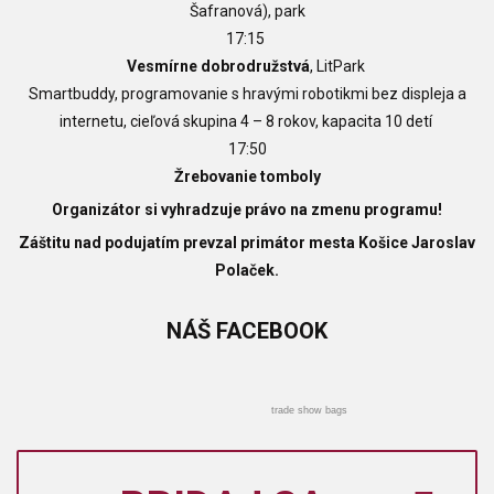
Šafranová), park
17:15
Vesmírne dobrodružstvá
, LitPark
Smartbuddy, programovanie s hravými robotikmi bez displeja a
internetu,
cieľová skupina 4 – 8 rokov,
kapacita 10 detí
17:50
Žrebovanie tomboly
Organizátor si vyhradzuje právo na zmenu programu!
Záštitu nad podujatím prevzal primátor mesta Košice Jaroslav
Polaček.
NÁŠ
FACEBOOK
trade show bags