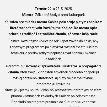
Termín:
22. a 23. 5. 2025
Miesto:
Základné školy a areál Kulturpark
Knižnica pre mládež mesta Košice pokračuje piatym ročníkom
literárneho festivalu Rozčítajme Košice. Do mesta opäť
prinesie tradičné i netradičné čítania, zábavu a inšpirácie.
Festival Rozčítajme Košice po roku opäť zavíta do Košíc, aby
zábavným programom po piatykrát rozčítal mesto. Cieľom
festivalu je predovšetkým popularizovať čítania v školách
a rodinách.
Garantmi sú
slovenskí spisovatelia, ilustrátori a propagátori
čítania
, ktorí svojou činnosťou a tvorbou dlhodobo podporujú
rozvoj detského čitateľstva. Aj piaty ročník má rovnakú
programovú štruktúru.
Štartuje v piatok šnúrou čítaní so šestnástimi literárnymi hosťami
priamo v štrnástich základných školách po celom meste.
Popoludní sa program presunie do Kulturparku vo forme