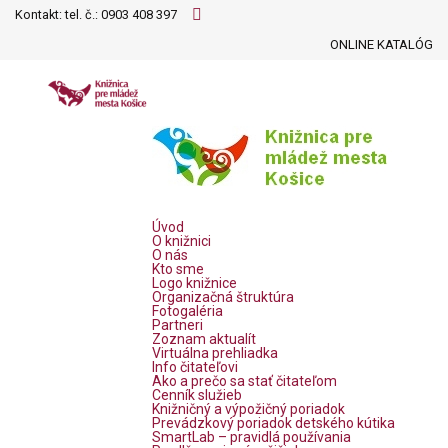
Kontakt: tel. č.:
0903 408 397
ONLINE KATALÓG
Úvod
O knižnici
O nás
Kto sme
Logo knižnice
Organizačná štruktúra
Fotogaléria
Partneri
Zoznam aktualít
Virtuálna prehliadka
Info čitateľovi
Ako a prečo sa stať čitateľom
Cenník služieb
Knižničný a výpožičný poriadok
Prevádzkový poriadok detského kútika
SmartLab – pravidlá používania