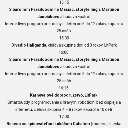
15:15
S barónom Prášilooom na Mesiac, storytelling s Martinou
Jánošíkovou
, budova Foxtrot
Interaktívny program pre rodiny s deťmi od 6 do 12 rokov,
kapacita
25 osôb
15:30
Divadlo Haliganda
, cieľová skupina deti od
3 rokov,
LitPark
16:00
S barónom Prášilooom na Mesiac,
storytelling s Martinou
Jánošíkovou
, budova Foxtrot
Interaktívny program pre rodiny s deťmi od 6 do 12 rokov, kapacita
25 osôb
16:15
Karnevalové dobrodružstvo,
LitPark
Smartbuddy, programovanie s hravými robotikmi bez displeja a
internetu, cieľová skupina 4 – 8 rokov, kapacita 10 detí
17:00
Beseda so spisovateľom Lukášom Cabalom
(moderuje Lenka