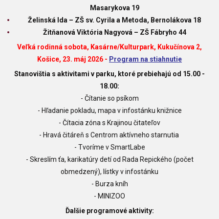
Masarykova 19
Želinská Ida – ZŠ sv. Cyrila a Metoda, Bernolákova 18
Žitňanová Viktória Nagyová – ZŠ Fábryho 44
Veľká rodinná sobota, Kasárne/Kulturpark, Kukučínova 2,
Košice, 23. máj 2026 -
Program na stiahnutie
Stanovištia s aktivitami v parku, ktoré prebiehajú od 15.00 -
18.00:
- Čítanie so psíkom
- Hľadanie pokladu, mapa v infostánku knižnice
-
Čítacia zóna s Krajinou čitateľov
-
Hravá čitáreň s Centrom aktívneho starnutia
- Tvoríme v SmartLabe
- Skreslím ťa,
karikatúry detí od
Rada Repického (počet
obmedzený), lístky v infostánku
- Burza kníh
- MINIZOO
Ďalšie programové aktivity: