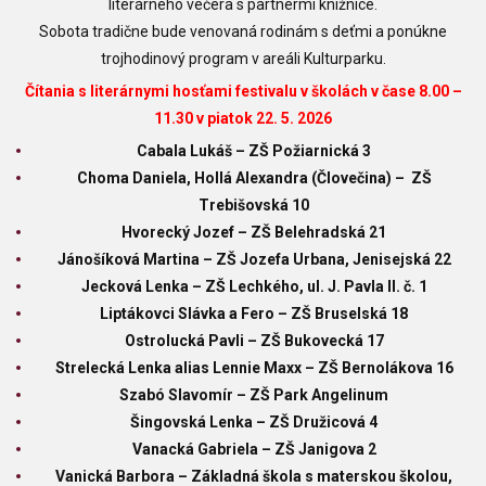
literárneho večera s partnermi knižnice.
Sobota tradične bude venovaná rodinám s deťmi a ponúkne
trojhodinový program v areáli Kulturparku.
Čítania s literárnymi hosťami festivalu v školách v čase 8.00 –
11.30 v piatok 22. 5. 2026
Cabala Lukáš – ZŠ Požiarnická 3
Choma Daniela, Hollá Alexandra (Človečina) – ZŠ
Trebišovská 10
Hvorecký Jozef – ZŠ Belehradská 21
Jánošíková Martina – ZŠ Jozefa Urbana, Jenisejská 22
Jecková Lenka – ZŠ Lechkého, ul. J. Pavla II. č. 1
Liptákovci Slávka a Fero – ZŠ Bruselská 18
Ostrolucká Pavli – ZŠ Bukovecká 17
Strelecká Lenka alias Lennie Maxx – ZŠ Bernolákova 16
Szabó Slavomír – ZŠ
Park Angelinum
Šingovská Lenka – ZŠ Družicová 4
Vanacká Gabriela – ZŠ Janigova 2
Vanická Barbora – Základná škola s materskou školou,