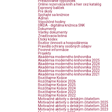
Predlžovanie výpožičiek
Online rezervácia kníh a hier cez katalóg
Expresný balíček
Pre školy
Spýtajte sa knižnice
Admin
Výpožičné hodiny
DIKDA - digitálna knižnica SNK
Dokumenty
Všetky dokumenty
Zriaďovacia listina
Etický kódex
Rozbor činnosti a hospodárenia
Pravidlá ochrany osobných údajov
Povinné informácie
Projekty
Akadémia moderného knihovníka
Akadémia moderného knihovníka 2025
Akadémia moderného knihovníka 2024
Akadémia moderného knihovníka 2023
Akadémia moderného knihovníka 2022
Akadémia moderného knihovníka 2021
Rozčítajme Košice
Rozčítajme Košice 2026
Rozčítajme Košice 2025
Rozčítajme Košice 2024
Rozčítajme Košice 2023
Rozčítajme Košice 2022
Motivačné aktivity s detským čitateľom
Motivačné aktivity s detským čitateľom 2025
Motivačné aktivity s detským čitateľom 2024
Motivačné aktivity s detským čitateľom 2023