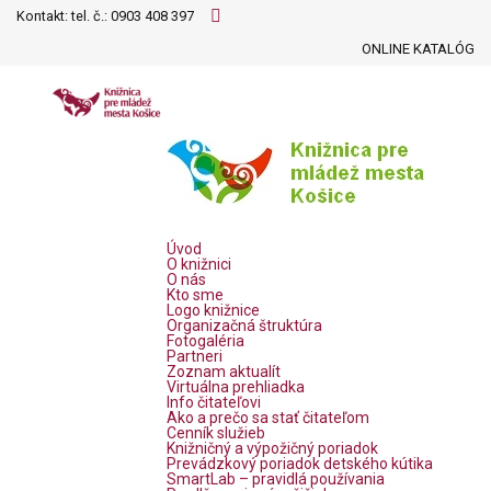
Kontakt: tel. č.:
0903 408 397
ONLINE KATALÓG
Úvod
O knižnici
O nás
Kto sme
Logo knižnice
Organizačná štruktúra
Fotogaléria
Partneri
Zoznam aktualít
Virtuálna prehliadka
Info čitateľovi
Ako a prečo sa stať čitateľom
Cenník služieb
Knižničný a výpožičný poriadok
Prevádzkový poriadok detského kútika
SmartLab – pravidlá používania