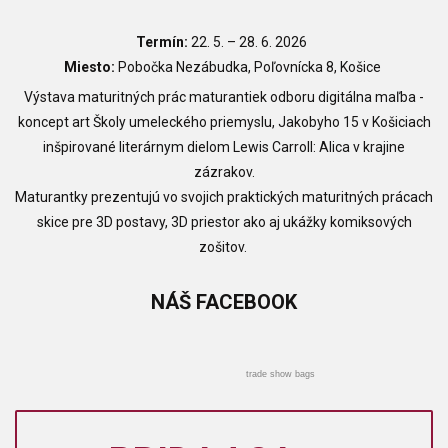
Termín:
22. 5. – 28. 6. 2026
Miesto:
Pobočka Nezábudka, Poľovnícka 8, Košice
Výstava maturitných prác maturantiek odboru digitálna maľba -
koncept art Školy umeleckého priemyslu, Jakobyho 15 v Košiciach
inšpirované literárnym dielom Lewis Carroll: Alica v krajine
zázrakov.
Maturantky prezentujú vo svojich praktických maturitných prácach
skice pre 3D postavy, 3D priestor ako aj ukážky komiksových
zošitov.
NÁŠ
FACEBOOK
trade show bags