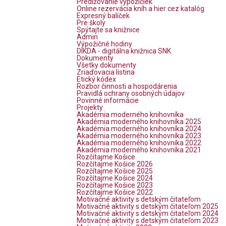
Predlžovanie výpožičiek
Online rezervácia kníh a hier cez katalóg
Expresný balíček
Pre školy
Spýtajte sa knižnice
Admin
Výpožičné hodiny
DIKDA - digitálna knižnica SNK
Dokumenty
Všetky dokumenty
Zriaďovacia listina
Etický kódex
Rozbor činnosti a hospodárenia
Pravidlá ochrany osobných údajov
Povinné informácie
Projekty
Akadémia moderného knihovníka
Akadémia moderného knihovníka 2025
Akadémia moderného knihovníka 2024
Akadémia moderného knihovníka 2023
Akadémia moderného knihovníka 2022
Akadémia moderného knihovníka 2021
Rozčítajme Košice
Rozčítajme Košice 2026
Rozčítajme Košice 2025
Rozčítajme Košice 2024
Rozčítajme Košice 2023
Rozčítajme Košice 2022
Motivačné aktivity s detským čitateľom
Motivačné aktivity s detským čitateľom 2025
Motivačné aktivity s detským čitateľom 2024
Motivačné aktivity s detským čitateľom 2023