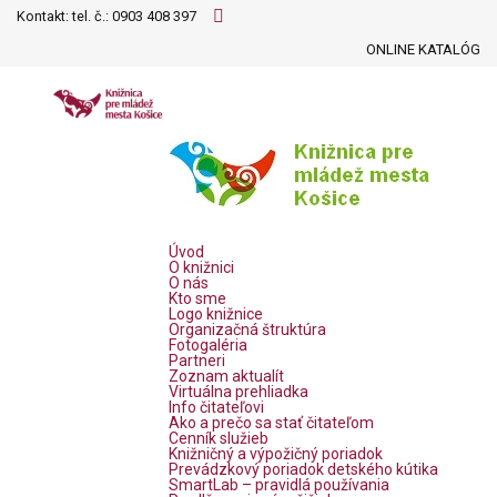
Kontakt: tel. č.:
0903 408 397
ONLINE KATALÓG
Úvod
O knižnici
O nás
Kto sme
Logo knižnice
Organizačná štruktúra
Fotogaléria
Partneri
Zoznam aktualít
Virtuálna prehliadka
Info čitateľovi
Ako a prečo sa stať čitateľom
Cenník služieb
Knižničný a výpožičný poriadok
Prevádzkový poriadok detského kútika
SmartLab – pravidlá používania