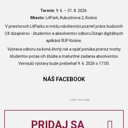
Termín:
9
. 6.
– 31. 8. 2026
Miesto:
LitPark, Kukučínova 2, Košice
V priestoroch LitParku si môžu návštevníci pozrieť práce budúcich
UX dizajnérov - študentov a absolventov odboru Dizajn digitálnych
aplikácií ŠUP Košice.
Výstava odboru sa koná štvrtý rok a opäť ponúka prierez tvorby
študentov počas ich štúdia a maturitné zadania absolventov.
Vernisáž výstavy bude prebiehať 9. 6. 2026 o 17.00.
NÁŠ
FACEBOOK
trade show bags
PRIDAJ SA