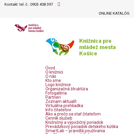
Kontakt: tel. č.:
0903 408 397
ONLINE KATALÓG
Úvod
O knižnici
O nás
Kto sme
Logo knižnice
Organizačná štruktúra
Fotogaléria
Partneri
Zoznam aktualít
Virtuálna prehliadka
Info čitateľovi
Ako a prečo sa stať čitateľom
Cenník služieb
Knižničný a výpožičný poriadok
Prevádzkový poriadok detského kútika
SmartLab – pravidlá používania