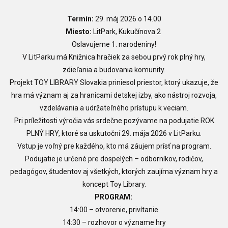
Termín:
29. máj 2026 o 14.00
Miesto:
LitPark, Kukučínova 2
Oslavujeme 1. narodeniny!
V LitParku má Knižnica hračiek za sebou prvý rok plný hry,
zdieľania a budovania komunity.
Projekt TOY LIBRARY Slovakia priniesol priestor, ktorý ukazuje, že
hra má význam aj za hranicami detskej izby, ako nástroj rozvoja,
vzdelávania a udržateľného prístupu k veciam.
Pri príležitosti výročia vás srdečne pozývame na podujatie ROK
PLNÝ HRY, ktoré sa uskutoční 29. mája 2026 v LitParku.
Vstup je voľný pre každého, kto má záujem prísť na program.
Podujatie je určené pre dospelých – odborníkov, rodičov,
pedagógov, študentov aj všetkých, ktorých zaujíma význam hry a
koncept Toy Library.
PROGRAM:
14:00 – otvorenie, privítanie
14:30 – rozhovor o význame hry