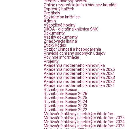
Predlžovanie výpožičiek
Online rezervácia kníh a hier cez katalóg
Expresný balíček
Pre školy
Spýtajte sa knižnice
Admin
Výpožičné hodiny
DIKDA - digitálna knižnica SNK
Dokumenty
Všetky dokumenty
Zriaďovacia listina
Etický kódex
Rozbor činnosti a hospodárenia
Pravidlá ochrany osobných údajov
Povinné informácie
Projekty
Akadémia moderného knihovníka
Akadémia moderného knihovníka 2025
Akadémia moderného knihovníka 2024
Akadémia moderného knihovníka 2023
Akadémia moderného knihovníka 2022
Akadémia moderného knihovníka 2021
Rozčítajme Košice
Rozčítajme Košice 2026
Rozčítajme Košice 2025
Rozčítajme Košice 2024
Rozčítajme Košice 2023
Rozčítajme Košice 2022
Motivačné aktivity s detským čitateľom
Motivačné aktivity s detským čitateľom 2025
Motivačné aktivity s detským čitateľom 2024
Motivačné aktivity s detským čitateľom 2023