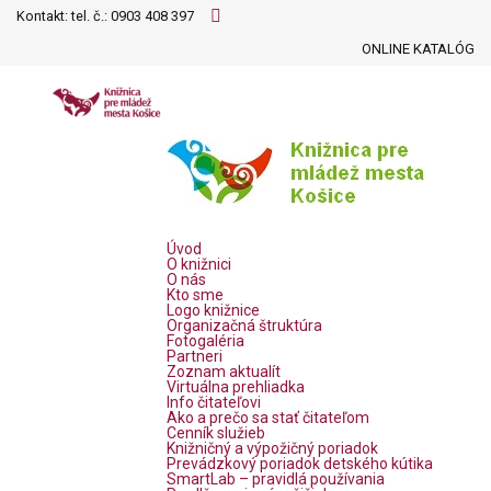
Kontakt: tel. č.:
0903 408 397
ONLINE KATALÓG
Úvod
O knižnici
O nás
Kto sme
Logo knižnice
Organizačná štruktúra
Fotogaléria
Partneri
Zoznam aktualít
Virtuálna prehliadka
Info čitateľovi
Ako a prečo sa stať čitateľom
Cenník služieb
Knižničný a výpožičný poriadok
Prevádzkový poriadok detského kútika
SmartLab – pravidlá používania