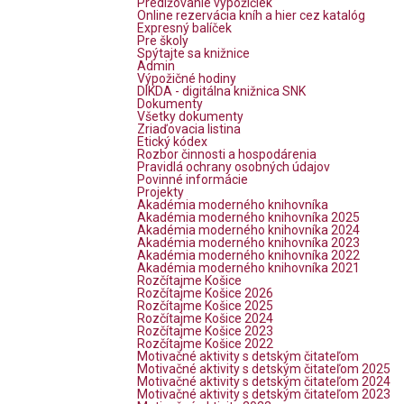
Predlžovanie výpožičiek
Online rezervácia kníh a hier cez katalóg
Expresný balíček
Pre školy
Spýtajte sa knižnice
Admin
Výpožičné hodiny
DIKDA - digitálna knižnica SNK
Dokumenty
Všetky dokumenty
Zriaďovacia listina
Etický kódex
Rozbor činnosti a hospodárenia
Pravidlá ochrany osobných údajov
Povinné informácie
Projekty
Akadémia moderného knihovníka
Akadémia moderného knihovníka 2025
Akadémia moderného knihovníka 2024
Akadémia moderného knihovníka 2023
Akadémia moderného knihovníka 2022
Akadémia moderného knihovníka 2021
Rozčítajme Košice
Rozčítajme Košice 2026
Rozčítajme Košice 2025
Rozčítajme Košice 2024
Rozčítajme Košice 2023
Rozčítajme Košice 2022
Motivačné aktivity s detským čitateľom
Motivačné aktivity s detským čitateľom 2025
Motivačné aktivity s detským čitateľom 2024
Motivačné aktivity s detským čitateľom 2023