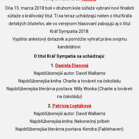
Dňa 15. marca 2018 boli v druhom kole súťaže vybraní noví finalisti
súťaže o kráľovský titul. Tí sa teraz uchádzajú nielen o titul Kráľa
detských čitateľov, ale vo verejnom hlasovaní zabojujú aj o titul
Kráľ Sympatia 2018.
Vyplňte anketový dotazník a pomôžte vyhrať práve svojmu
kandidátovi.
O titul Kráľ Sympatia sa uchádzajú:
1.
Daniela Dianová
Najobľúbenejší autor: David Walliams
Najobľúbenejšia kniha: Charlie a továreň na čokoládu
Najobľúbenejšia literárna postava: Willy Wonka (
Charlie a továreň
na čokoládu)
2.
Patrícia Ľuptáková
Najobľúbenejší autor: David Walliams
Najobľúbenejšia kniha: Nekonečný príbeh
Najobľúbenejšia literárna postava: Kendra (Fablehaven)