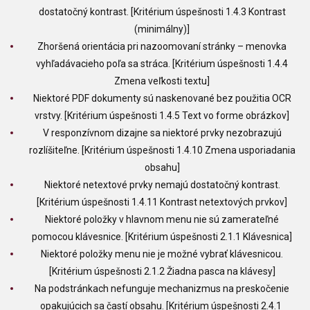
dostatočný kontrast. [Kritérium úspešnosti 1.4.3 Kontrast
(minimálny)]
Zhoršená orientácia pri nazoomovaní stránky – menovka
vyhľadávacieho poľa sa stráca. [Kritérium úspešnosti 1.4.4
Zmena veľkosti textu]
Niektoré PDF dokumenty sú naskenované bez použitia OCR
vrstvy. [Kritérium úspešnosti 1.4.5 Text vo forme obrázkov]
V responzívnom dizajne sa niektoré prvky nezobrazujú
rozlíšiteľne. [Kritérium úspešnosti 1.4.10 Zmena usporiadania
obsahu]
Niektoré netextové prvky nemajú dostatočný kontrast.
[Kritérium úspešnosti 1.4.11 Kontrast netextových prvkov]
Niektoré položky v hlavnom menu nie sú zamerateľné
pomocou klávesnice. [Kritérium úspešnosti 2.1.1 Klávesnica]
Niektoré položky menu nie je možné vybrať klávesnicou.
[Kritérium úspešnosti 2.1.2 Žiadna pasca na klávesy]
Na podstránkach nefunguje mechanizmus na preskočenie
opakujúcich sa častí obsahu. [Kritérium úspešnosti 2.4.1