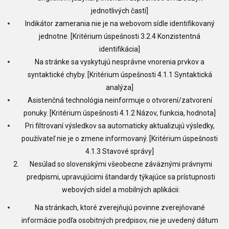
jednotlivých častí]
Indikátor zamerania nie je na webovom sídle identifikovaný
jednotne. [Kritérium úspešnosti 3.2.4 Konzistentná
identifikácia]
Na stránke sa vyskytujú nesprávne vnorenia prvkov a
syntaktické chyby. [Kritérium úspešnosti 4.1.1 Syntaktická
analýza]
Asistenčná technológia neinformuje o otvorení/zatvorení
ponuky. [Kritérium úspešnosti 4.1.2 Názov, funkcia, hodnota]
Pri filtrovaní výsledkov sa automaticky aktualizujú výsledky,
používateľ nie je o zmene informovaný. [Kritérium úspešnosti
4.1.3 Stavové správy]
Nesúlad so slovenskými všeobecne záväznými právnymi
predpismi, upravujúcimi štandardy týkajúce sa prístupnosti
webových sídel a mobilných aplikácii:
Na stránkach, ktoré zverejňujú povinne zverejňované
informácie podľa osobitných predpisov, nie je uvedený dátum