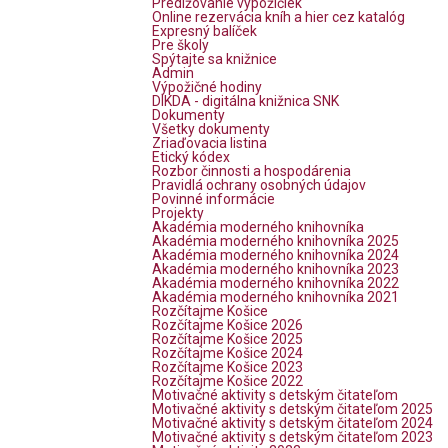
Predlžovanie výpožičiek
Online rezervácia kníh a hier cez katalóg
Expresný balíček
Pre školy
Spýtajte sa knižnice
Admin
Výpožičné hodiny
DIKDA - digitálna knižnica SNK
Dokumenty
Všetky dokumenty
Zriaďovacia listina
Etický kódex
Rozbor činnosti a hospodárenia
Pravidlá ochrany osobných údajov
Povinné informácie
Projekty
Akadémia moderného knihovníka
Akadémia moderného knihovníka 2025
Akadémia moderného knihovníka 2024
Akadémia moderného knihovníka 2023
Akadémia moderného knihovníka 2022
Akadémia moderného knihovníka 2021
Rozčítajme Košice
Rozčítajme Košice 2026
Rozčítajme Košice 2025
Rozčítajme Košice 2024
Rozčítajme Košice 2023
Rozčítajme Košice 2022
Motivačné aktivity s detským čitateľom
Motivačné aktivity s detským čitateľom 2025
Motivačné aktivity s detským čitateľom 2024
Motivačné aktivity s detským čitateľom 2023