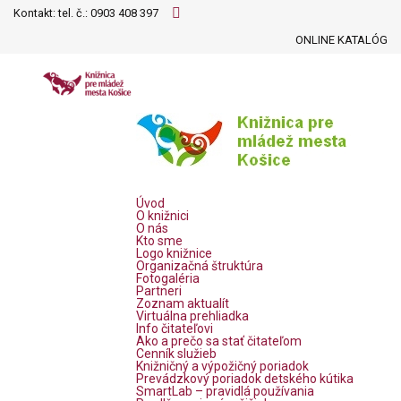
Kontakt: tel. č.:
0903 408 397
ONLINE KATALÓG
Úvod
O knižnici
O nás
Kto sme
Logo knižnice
Organizačná štruktúra
Fotogaléria
Partneri
Zoznam aktualít
Virtuálna prehliadka
Info čitateľovi
Ako a prečo sa stať čitateľom
Cenník služieb
Knižničný a výpožičný poriadok
Prevádzkový poriadok detského kútika
SmartLab – pravidlá používania