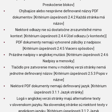
Preskočenie blokov]
Chýbajúce alebo nesprávne definované názvy PDF
dokumentov. [Kritérium úspešnosti 2.4.2 Každá stránka má
názov]
Niektoré odkazy nie sú dostatočne zrozumiteľné mimo
kontext. [Kritérium úspešnosti 2.4.4 Účel odkazu (v kontexte)]
PDF dokumenty nemajú vytvorené záložky z nadpisov.
[Kritérium úspešnosti 2.4.5 Viacero spôsobov]
Prázdne nadpisy v anglickej mutácii. [Kritérium úspešnosti 2.4.6
Nadpisy a menovky]
Tlačidlo pre zatvorenie menu v mobilnej verzii stránky nemá
jednotne definovaný názov. [Kritérium úspešnosti 2.5.3 Popis v
názve]
Niektoré PDF dokumenty nemajú definovaný jazyk. [Kritérium
úspešnosti 3.1.1 Jazyk stránky]
Logá v anglickej verzii stránky majú alternatívne texty
v slovenskom jazyku. Na slovenskej stránke sú niektoré texty v
anglickom jazyku. [Kritérium úspešnosti 3.1.2 Jazyk