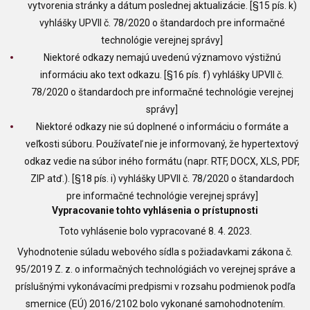
vytvorenia stránky a dátum poslednej aktualizácie. [§15 pís. k)
vyhlášky UPVII č. 78/2020 o štandardoch pre informačné
technológie verejnej správy]
Niektoré odkazy nemajú uvedenú významovo výstižnú
informáciu ako text odkazu. [§16 pís. f) vyhlášky UPVII č.
78/2020 o štandardoch pre informačné technológie verejnej
správy]
Niektoré odkazy nie sú doplnené o informáciu o formáte a
veľkosti súboru. Používateľ nie je informovaný, že hypertextový
odkaz vedie na súbor iného formátu (napr. RTF, DOCX, XLS, PDF,
ZIP atď.). [§18 pís. i) vyhlášky UPVII č. 78/2020 o štandardoch
pre informačné technológie verejnej správy]
Vypracovanie tohto vyhlásenia o prístupnosti
Toto vyhlásenie bolo vypracované 8. 4. 2023.
Vyhodnotenie súladu webového sídla s požiadavkami zákona č.
95/2019 Z. z. o informačných technológiách vo verejnej správe a
príslušnými vykonávacími predpismi v rozsahu podmienok podľa
smernice (EÚ) 2016/2102 bolo vykonané samohodnotením.