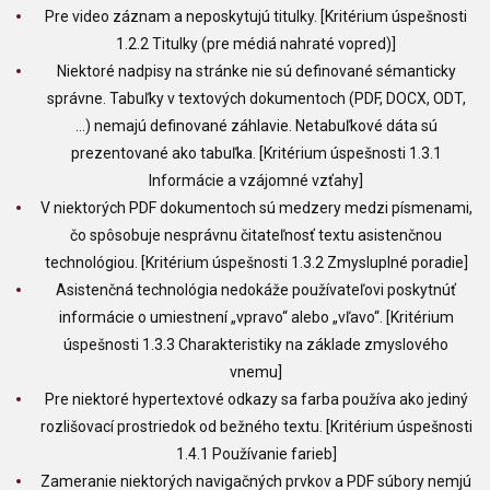
Pre video záznam a neposkytujú titulky. [Kritérium úspešnosti
1.2.2 Titulky (pre médiá nahraté vopred)]
Niektoré nadpisy na stránke nie sú definované sémanticky
správne. Tabuľky v textových dokumentoch (PDF, DOCX, ODT,
…) nemajú definované záhlavie. Netabuľkové dáta sú
prezentované ako tabuľka. [Kritérium úspešnosti 1.3.1
Informácie a vzájomné vzťahy]
V niektorých PDF dokumentoch sú medzery medzi písmenami,
čo spôsobuje nesprávnu čitateľnosť textu asistenčnou
technológiou. [Kritérium úspešnosti 1.3.2 Zmysluplné poradie]
Asistenčná technológia nedokáže používateľovi poskytnúť
informácie o umiestnení „vpravo“ alebo „vľavo“. [Kritérium
úspešnosti 1.3.3 Charakteristiky na základe zmyslového
vnemu]
Pre niektoré hypertextové odkazy sa farba používa ako jediný
rozlišovací prostriedok od bežného textu. [Kritérium úspešnosti
1.4.1 Používanie farieb]
Zameranie niektorých navigačných prvkov a PDF súbory nemjú