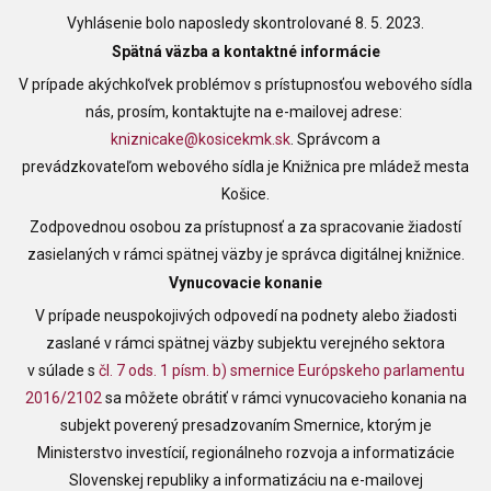
Vyhlásenie bolo naposledy skontrolované 8. 5. 2023.
Spätná väzba a kontaktné informácie
V prípade akýchkoľvek problémov s prístupnosťou webového sídla
nás, prosím, kontaktujte na e-mailovej adrese:
kniznicake@kosicekmk.sk
. Správcom a
prevádzkovateľom webového sídla je
Knižnica pre mládež mesta
Košice
.
Zodpovednou osobou za prístupnosť a za spracovanie žiadostí
zasielaných v rámci spätnej väzby je správca digitálnej knižnice.
Vynucovacie konanie
V prípade neuspokojivých odpovedí na podnety alebo žiadosti
zaslané v rámci spätnej väzby subjektu verejného sektora
v súlade s
čl. 7 ods. 1 písm. b) smernice Európskeho parlamentu
2016/2102
sa môžete obrátiť v rámci vynucovacieho konania na
subjekt poverený presadzovaním Smernice, ktorým je
Ministerstvo investícií, regionálneho rozvoja a informatizácie
Slovenskej republiky a informatizáciu na e-mailovej