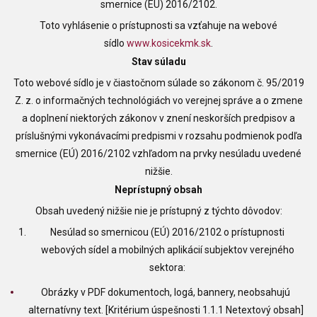
smernice (EÚ) 2016/2102.
Toto vyhlásenie o prístupnosti sa vzťahuje na webové
sídlo
www.kosicekmk.sk
.
Stav súladu
Toto webové sídlo je v čiastočnom súlade so zákonom č. 95/2019
Z. z. o informačných technológiách vo verejnej správe a o zmene
a doplnení niektorých zákonov v znení neskorších predpisov a
príslušnými vykonávacími predpismi v rozsahu podmienok podľa
smernice (EÚ) 2016/2102 vzhľadom na prvky nesúladu uvedené
nižšie.
Neprístupný obsah
Obsah uvedený nižšie nie je prístupný z týchto dôvodov:
Nesúlad so smernicou (EÚ) 2016/2102 o prístupnosti
webových sídel a mobilných aplikácií subjektov verejného
sektora:
Obrázky v PDF dokumentoch, logá, bannery, neobsahujú
alternatívny text. [Kritérium úspešnosti 1.1.1 Netextový obsah]