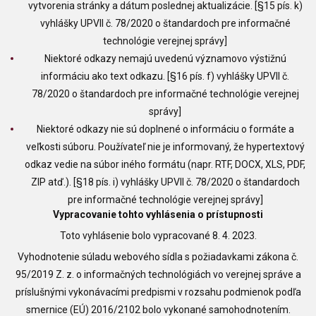
vytvorenia stránky a dátum poslednej aktualizácie. [§15 pís. k)
vyhlášky UPVII č. 78/2020 o štandardoch pre informačné
technológie verejnej správy]
Niektoré odkazy nemajú uvedenú významovo výstižnú
informáciu ako text odkazu. [§16 pís. f) vyhlášky UPVII č.
78/2020 o štandardoch pre informačné technológie verejnej
správy]
Niektoré odkazy nie sú doplnené o informáciu o formáte a
veľkosti súboru. Používateľ nie je informovaný, že hypertextový
odkaz vedie na súbor iného formátu (napr. RTF, DOCX, XLS, PDF,
ZIP atď.). [§18 pís. i) vyhlášky UPVII č. 78/2020 o štandardoch
pre informačné technológie verejnej správy]
Vypracovanie tohto vyhlásenia o prístupnosti
Toto vyhlásenie bolo vypracované 8. 4. 2023.
Vyhodnotenie súladu webového sídla s požiadavkami zákona č.
95/2019 Z. z. o informačných technológiách vo verejnej správe a
príslušnými vykonávacími predpismi v rozsahu podmienok podľa
smernice (EÚ) 2016/2102 bolo vykonané samohodnotením.