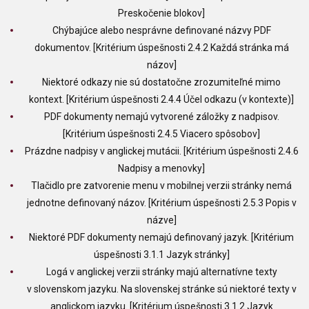
Preskočenie blokov]
Chýbajúce alebo nesprávne definované názvy PDF
dokumentov. [Kritérium úspešnosti 2.4.2 Každá stránka má
názov]
Niektoré odkazy nie sú dostatočne zrozumiteľné mimo
kontext. [Kritérium úspešnosti 2.4.4 Účel odkazu (v kontexte)]
PDF dokumenty nemajú vytvorené záložky z nadpisov.
[Kritérium úspešnosti 2.4.5 Viacero spôsobov]
Prázdne nadpisy v anglickej mutácii. [Kritérium úspešnosti 2.4.6
Nadpisy a menovky]
Tlačidlo pre zatvorenie menu v mobilnej verzii stránky nemá
jednotne definovaný názov. [Kritérium úspešnosti 2.5.3 Popis v
názve]
Niektoré PDF dokumenty nemajú definovaný jazyk. [Kritérium
úspešnosti 3.1.1 Jazyk stránky]
Logá v anglickej verzii stránky majú alternatívne texty
v slovenskom jazyku. Na slovenskej stránke sú niektoré texty v
anglickom jazyku. [Kritérium úspešnosti 3.1.2 Jazyk