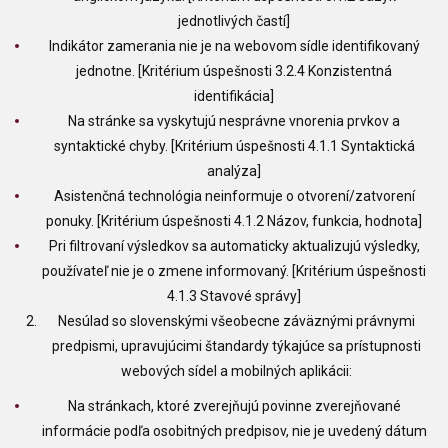
jednotlivých častí]
Indikátor zamerania nie je na webovom sídle identifikovaný
jednotne. [Kritérium úspešnosti 3.2.4 Konzistentná
identifikácia]
Na stránke sa vyskytujú nesprávne vnorenia prvkov a
syntaktické chyby. [Kritérium úspešnosti 4.1.1 Syntaktická
analýza]
Asistenčná technológia neinformuje o otvorení/zatvorení
ponuky. [Kritérium úspešnosti 4.1.2 Názov, funkcia, hodnota]
Pri filtrovaní výsledkov sa automaticky aktualizujú výsledky,
používateľ nie je o zmene informovaný. [Kritérium úspešnosti
4.1.3 Stavové správy]
Nesúlad so slovenskými všeobecne záväznými právnymi
predpismi, upravujúcimi štandardy týkajúce sa prístupnosti
webových sídel a mobilných aplikácii:
Na stránkach, ktoré zverejňujú povinne zverejňované
informácie podľa osobitných predpisov, nie je uvedený dátum