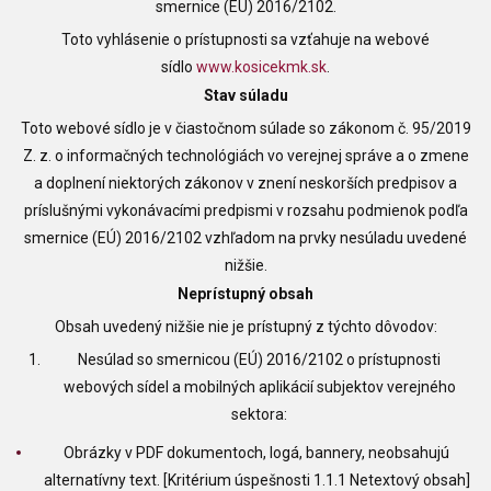
smernice (EÚ) 2016/2102.
Toto vyhlásenie o prístupnosti sa vzťahuje na webové
sídlo
www.kosicekmk.sk
.
Stav súladu
Toto webové sídlo je v čiastočnom súlade so zákonom č. 95/2019
Z. z. o informačných technológiách vo verejnej správe a o zmene
a doplnení niektorých zákonov v znení neskorších predpisov a
príslušnými vykonávacími predpismi v rozsahu podmienok podľa
smernice (EÚ) 2016/2102 vzhľadom na prvky nesúladu uvedené
nižšie.
Neprístupný obsah
Obsah uvedený nižšie nie je prístupný z týchto dôvodov:
Nesúlad so smernicou (EÚ) 2016/2102 o prístupnosti
webových sídel a mobilných aplikácií subjektov verejného
sektora:
Obrázky v PDF dokumentoch, logá, bannery, neobsahujú
alternatívny text. [Kritérium úspešnosti 1.1.1 Netextový obsah]