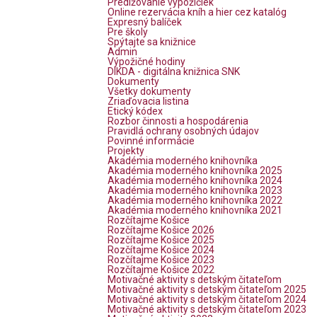
Predlžovanie výpožičiek
Online rezervácia kníh a hier cez katalóg
Expresný balíček
Pre školy
Spýtajte sa knižnice
Admin
Výpožičné hodiny
DIKDA - digitálna knižnica SNK
Dokumenty
Všetky dokumenty
Zriaďovacia listina
Etický kódex
Rozbor činnosti a hospodárenia
Pravidlá ochrany osobných údajov
Povinné informácie
Projekty
Akadémia moderného knihovníka
Akadémia moderného knihovníka 2025
Akadémia moderného knihovníka 2024
Akadémia moderného knihovníka 2023
Akadémia moderného knihovníka 2022
Akadémia moderného knihovníka 2021
Rozčítajme Košice
Rozčítajme Košice 2026
Rozčítajme Košice 2025
Rozčítajme Košice 2024
Rozčítajme Košice 2023
Rozčítajme Košice 2022
Motivačné aktivity s detským čitateľom
Motivačné aktivity s detským čitateľom 2025
Motivačné aktivity s detským čitateľom 2024
Motivačné aktivity s detským čitateľom 2023