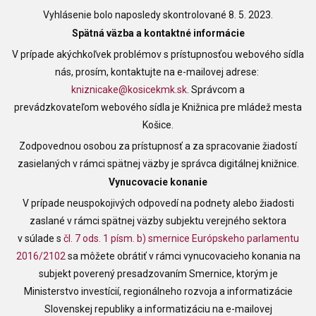
Vyhlásenie bolo naposledy skontrolované 8. 5. 2023.
Spätná väzba a kontaktné informácie
V prípade akýchkoľvek problémov s prístupnosťou webového sídla
nás, prosím, kontaktujte na e-mailovej adrese:
kniznicake@kosicekmk.sk
. Správcom a
prevádzkovateľom webového sídla je
Knižnica pre mládež mesta
Košice
.
Zodpovednou osobou za prístupnosť a za spracovanie žiadostí
zasielaných v rámci spätnej väzby je správca digitálnej knižnice.
Vynucovacie konanie
V prípade neuspokojivých odpovedí na podnety alebo žiadosti
zaslané v rámci spätnej väzby subjektu verejného sektora
v súlade s
čl. 7 ods. 1 písm. b) smernice Európskeho parlamentu
2016/2102
sa môžete obrátiť v rámci vynucovacieho konania na
subjekt poverený presadzovaním Smernice, ktorým je
Ministerstvo investícií, regionálneho rozvoja a informatizácie
Slovenskej republiky a informatizáciu na e-mailovej