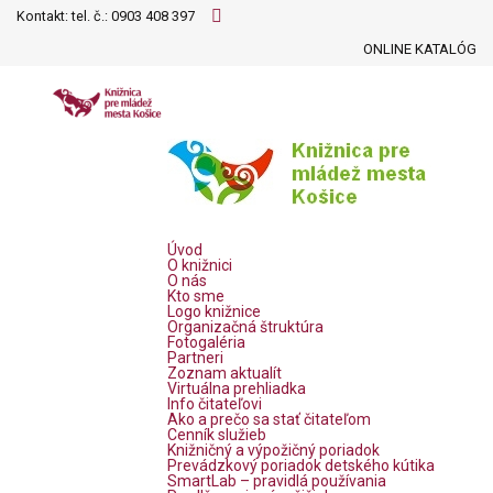
Kontakt: tel. č.:
0903 408 397
ONLINE KATALÓG
Úvod
O knižnici
O nás
Kto sme
Logo knižnice
Organizačná štruktúra
Fotogaléria
Partneri
Zoznam aktualít
Virtuálna prehliadka
Info čitateľovi
Ako a prečo sa stať čitateľom
Cenník služieb
Knižničný a výpožičný poriadok
Prevádzkový poriadok detského kútika
SmartLab – pravidlá používania