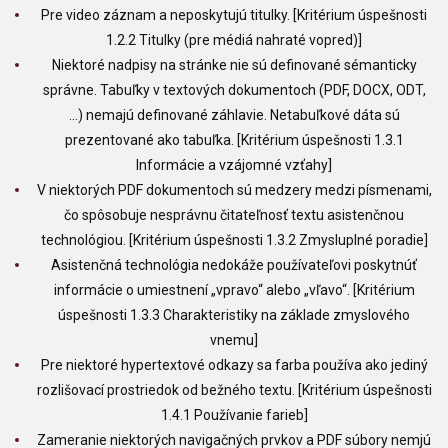
Pre video záznam a neposkytujú titulky. [Kritérium úspešnosti
1.2.2 Titulky (pre médiá nahraté vopred)]
Niektoré nadpisy na stránke nie sú definované sémanticky
správne. Tabuľky v textových dokumentoch (PDF, DOCX, ODT,
…) nemajú definované záhlavie. Netabuľkové dáta sú
prezentované ako tabuľka. [Kritérium úspešnosti 1.3.1
Informácie a vzájomné vzťahy]
V niektorých PDF dokumentoch sú medzery medzi písmenami,
čo spôsobuje nesprávnu čitateľnosť textu asistenčnou
technológiou. [Kritérium úspešnosti 1.3.2 Zmysluplné poradie]
Asistenčná technológia nedokáže používateľovi poskytnúť
informácie o umiestnení „vpravo“ alebo „vľavo“. [Kritérium
úspešnosti 1.3.3 Charakteristiky na základe zmyslového
vnemu]
Pre niektoré hypertextové odkazy sa farba používa ako jediný
rozlišovací prostriedok od bežného textu. [Kritérium úspešnosti
1.4.1 Používanie farieb]
Zameranie niektorých navigačných prvkov a PDF súbory nemjú