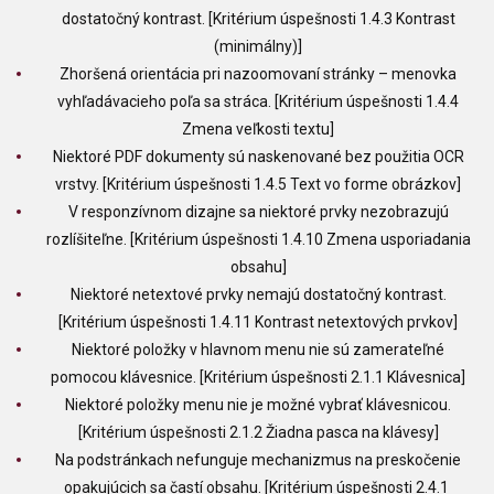
dostatočný kontrast. [Kritérium úspešnosti 1.4.3 Kontrast
(minimálny)]
Zhoršená orientácia pri nazoomovaní stránky – menovka
vyhľadávacieho poľa sa stráca. [Kritérium úspešnosti 1.4.4
Zmena veľkosti textu]
Niektoré PDF dokumenty sú naskenované bez použitia OCR
vrstvy. [Kritérium úspešnosti 1.4.5 Text vo forme obrázkov]
V responzívnom dizajne sa niektoré prvky nezobrazujú
rozlíšiteľne. [Kritérium úspešnosti 1.4.10 Zmena usporiadania
obsahu]
Niektoré netextové prvky nemajú dostatočný kontrast.
[Kritérium úspešnosti 1.4.11 Kontrast netextových prvkov]
Niektoré položky v hlavnom menu nie sú zamerateľné
pomocou klávesnice. [Kritérium úspešnosti 2.1.1 Klávesnica]
Niektoré položky menu nie je možné vybrať klávesnicou.
[Kritérium úspešnosti 2.1.2 Žiadna pasca na klávesy]
Na podstránkach nefunguje mechanizmus na preskočenie
opakujúcich sa častí obsahu. [Kritérium úspešnosti 2.4.1