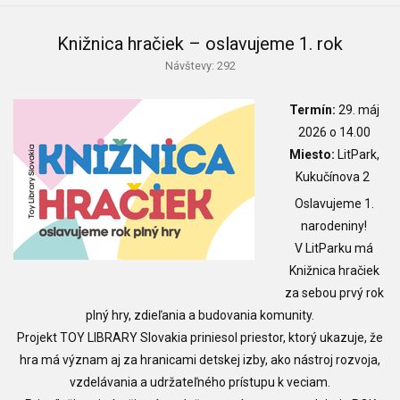
Knižnica hračiek – oslavujeme 1. rok
Návštevy: 292
Termín:
29. máj
2026 o 14.00
Miesto:
LitPark,
Kukučínova 2
Oslavujeme 1.
narodeniny!
V LitParku má
Knižnica hračiek
za sebou prvý rok
plný hry, zdieľania a budovania komunity.
Projekt TOY LIBRARY Slovakia priniesol priestor, ktorý ukazuje, že
hra má význam aj za hranicami detskej izby, ako nástroj rozvoja,
vzdelávania a udržateľného prístupu k veciam.