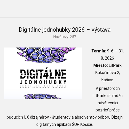
Digitálne jednohubky 2026 – výstava
Návštevy: 257
Termín:
9
. 6.
– 31.
8. 2026
Miesto:
LitPark,
Kukučínova 2,
Košice
V priestoroch
LitParku si môžu
návštevníci
pozrieť práce
budúcich UX dizajnérov - študentov a absolventov odboru Dizajn
digitálnych aplikácií ŠUP Košice.