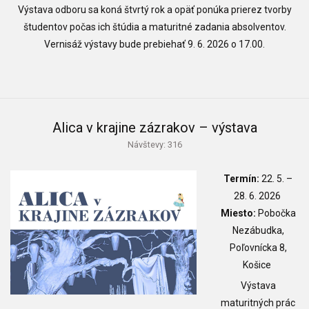
Výstava odboru sa koná štvrtý rok a opäť ponúka prierez tvorby
študentov počas ich štúdia a maturitné zadania absolventov.
Vernisáž výstavy bude prebiehať 9. 6. 2026 o 17.00.
Alica v krajine zázrakov – výstava
Návštevy: 316
Termín:
22. 5. –
28. 6. 2026
Miesto:
Pobočka
Nezábudka,
Poľovnícka 8,
Košice
Výstava
maturitných prác