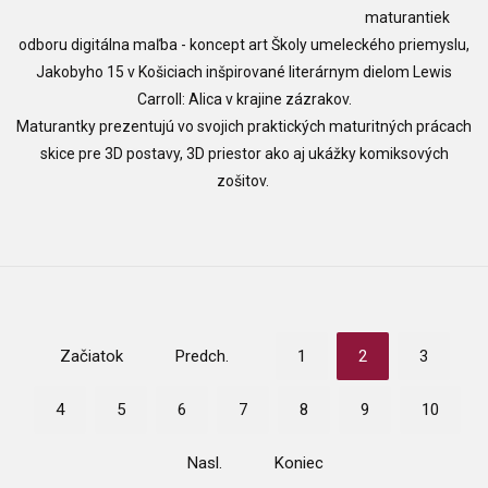
maturantiek
odboru digitálna maľba - koncept art Školy umeleckého priemyslu,
Jakobyho 15 v Košiciach inšpirované literárnym dielom Lewis
Carroll: Alica v krajine zázrakov.
Maturantky prezentujú vo svojich praktických maturitných prácach
skice pre 3D postavy, 3D priestor ako aj ukážky komiksových
zošitov.
Začiatok
Predch.
1
2
3
4
5
6
7
8
9
10
Nasl.
Koniec