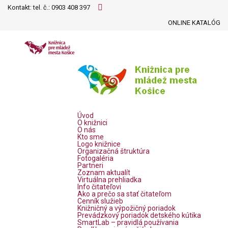
Kontakt: tel. č.:
0903 408 397
ONLINE KATALÓG
Úvod
O knižnici
O nás
Kto sme
Logo knižnice
Organizačná štruktúra
Fotogaléria
Partneri
Zoznam aktualít
Virtuálna prehliadka
Info čitateľovi
Ako a prečo sa stať čitateľom
Cenník služieb
Knižničný a výpožičný poriadok
Prevádzkový poriadok detského kútika
SmartLab – pravidlá používania