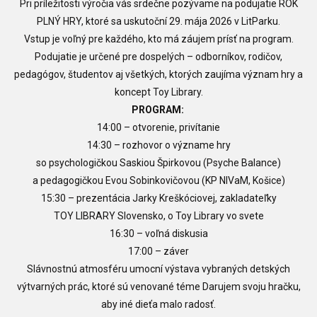
Pri príležitosti výročia vás srdečne pozývame na podujatie ROK
PLNÝ HRY, ktoré sa uskutoční 29. mája 2026 v LitParku.
Vstup je voľný pre každého, kto má záujem prísť na program.
Podujatie je určené pre dospelých – odborníkov, rodičov,
pedagógov, študentov aj všetkých, ktorých zaujíma význam hry a
koncept Toy Library.
PROGRAM:
14:00 – otvorenie, privítanie
14:30 – rozhovor o význame hry
so psychologičkou Saskiou Špirkovou (Psyche Balance)
a pedagogičkou Evou Sobinkovičovou (KP NIVaM, Košice)
15:30 – prezentácia Jarky Kreškóciovej, zakladateľky
TOY LIBRARY Slovensko, o Toy Library vo svete
16:30 – voľná diskusia
17:00 – záver
Slávnostnú atmosféru umocní výstava vybraných detských
výtvarných prác, ktoré sú venované téme Darujem svoju hračku,
aby iné dieťa malo radosť.