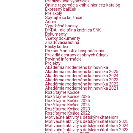
Predlžovanie výpožičiek
Online rezervácia kníh a hier cez katalóg
Expresný balíček
Pre školy
Spýtajte sa knižnice
Admin
Výpožičné hodiny
DIKDA - digitálna knižnica SNK
Dokumenty
Všetky dokumenty
Zriaďovacia listina
Etický kódex
Rozbor činnosti a hospodárenia
Pravidlá ochrany osobných údajov
Povinné informácie
Projekty
Akadémia moderného knihovníka
Akadémia moderného knihovníka 2025
Akadémia moderného knihovníka 2024
Akadémia moderného knihovníka 2023
Akadémia moderného knihovníka 2022
Akadémia moderného knihovníka 2021
Rozčítajme Košice
Rozčítajme Košice 2026
Rozčítajme Košice 2025
Rozčítajme Košice 2024
Rozčítajme Košice 2023
Rozčítajme Košice 2022
Motivačné aktivity s detským čitateľom
Motivačné aktivity s detským čitateľom 2025
Motivačné aktivity s detským čitateľom 2024
Motivačné aktivity s detským čitateľom 2023