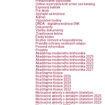
Predlžovanie výpožičiek
Online rezervácia kníh a hier cez katalóg
Expresný balíček
Pre školy
Spýtajte sa knižnice
Admin
Výpožičné hodiny
DIKDA - digitálna knižnica SNK
Dokumenty
Všetky dokumenty
Zriaďovacia listina
Etický kódex
Rozbor činnosti a hospodárenia
Pravidlá ochrany osobných údajov
Povinné informácie
Projekty
Akadémia moderného knihovníka
Akadémia moderného knihovníka 2025
Akadémia moderného knihovníka 2024
Akadémia moderného knihovníka 2023
Akadémia moderného knihovníka 2022
Akadémia moderného knihovníka 2021
Rozčítajme Košice
Rozčítajme Košice 2026
Rozčítajme Košice 2025
Rozčítajme Košice 2024
Rozčítajme Košice 2023
Rozčítajme Košice 2022
Motivačné aktivity s detským čitateľom
Motivačné aktivity s detským čitateľom 2025
Motivačné aktivity s detským čitateľom 2024
Motivačné aktivity s detským čitateľom 2023