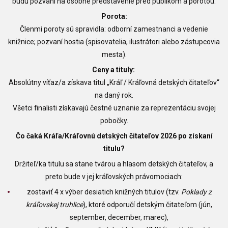
budú pozvaní na osobné predstavenie pred publikom a porotou.
Porota:
Členmi poroty sú spravidla: odborní zamestnanci a vedenie
knižnice; pozvaní hostia (spisovatelia, ilustrátori alebo zástupcovia
mesta).
Ceny a tituly:
Absolútny víťaz/a získava titul „Kráľ / Kráľovná detských čitateľov“
na daný rok.
Všetci finalisti získavajú čestné uznanie za reprezentáciu svojej
pobočky.
Čo čaká Kráľa/Kráľovnú detských čitateľov 2026 po získaní
titulu?
Držiteľ/ka titulu sa stane tvárou a hlasom detských čitateľov, a
preto bude v jej kráľovských právomociach:
zostaviť 4 x výber desiatich knižných titulov (tzv.
Poklady z
kráľovskej truhlice
), ktoré odporučí detským čitateľom (jún,
september, december, marec),