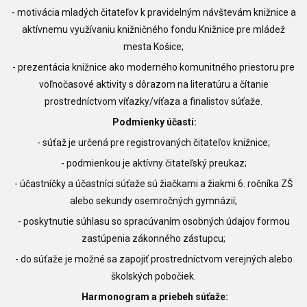
- motivácia mladých čitateľov k pravidelným návštevám knižnice a
aktívnemu využívaniu knižničného fondu Knižnice pre mládež
mesta Košice;
- prezentácia knižnice ako moderného komunitného priestoru pre
voľnočasové aktivity s dôrazom na literatúru a čítanie
prostredníctvom víťazky/víťaza a finalistov súťaže.
Podmienky účasti:
- súťaž je určená pre registrovaných čitateľov knižnice;
- podmienkou je aktívny čitateľský preukaz;
- účastníčky a účastníci súťaže sú žiačkami a žiakmi 6. ročníka ZŠ
alebo sekundy osemročných gymnázií;
- poskytnutie súhlasu so spracúvaním osobných údajov formou
zastúpenia zákonného zástupcu;
- do súťaže je možné sa zapojiť prostredníctvom verejných alebo
školských pobočiek.
Harmonogram a priebeh súťaže: