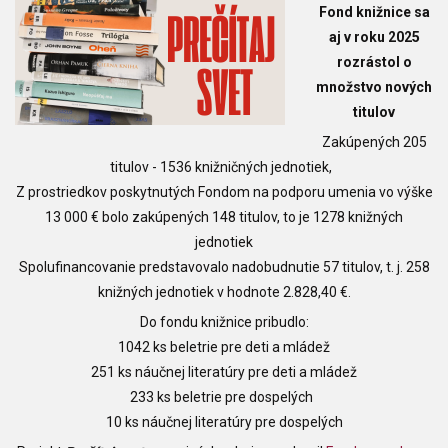
Fond knižnice sa
aj v roku 2025
rozrástol o
množstvo nových
titulov
Zakúpených 205
titulov - 1536 knižničných jednotiek,
Z prostriedkov poskytnutých Fondom na podporu umenia vo výške
13 000 € bolo zakúpených 148 titulov, to je 1278 knižných
jednotiek
Spolufinancovanie predstavovalo nadobudnutie 57 titulov, t. j. 258
knižných jednotiek v hodnote 2.828,40 €.
Do fondu knižnice pribudlo:
1042 ks beletrie pre deti a mládež
251 ks náučnej literatúry pre deti a mládež
233 ks beletrie pre dospelých
10 ks náučnej literatúry pre dospelých