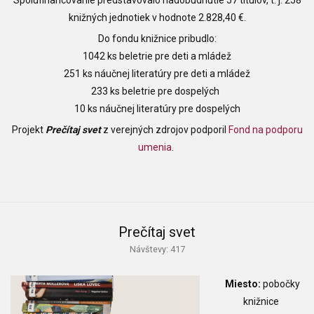
Spolufinancovanie predstavovalo nadobudnutie 57 titulov, t. j. 258
knižných jednotiek v hodnote 2.828,40 €.
Do fondu knižnice pribudlo:
1042 ks beletrie pre deti a mládež
251 ks náučnej literatúry pre deti a mládež
233 ks beletrie pre dospelých
10 ks náučnej literatúry pre dospelých
Projekt
Prečítaj svet
z verejných zdrojov podporil
Fond na podporu
umenia
.
Prečítaj svet
Návštevy: 417
Miesto:
pobočky
knižnice