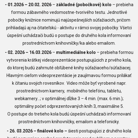
- 01.2026 – 20.02. 2026
–
základné (pobočkové) kolo
– prebieha
formou zábavného vedomostne-tvorivého testu. Jednotlivé
pobočky knižnice nominujú najúspešnejších súťažiacich, pričom
prihliadajú aj na čitateľskú - aktivitu v rámci svojej pobočky. Všetci
úspešní uchádzači budú o postupe do druhého kola informovaní
prostredníctvom knihovníčky/ka alebo emailom.
- 02. 2026 – 16.03.2026
–
multimediálne kolo
– prebieha formou
vytvorenia krátkej videoprezentácie postupujúcich z prvého kola,
do ktorej budú zahrnuté obľúbené knihy súťažiaceho/súťažiacej.
Hlavným cieľom videoprezentácie je zaujímavou formou prilákať
k čítaniu svojich rovesníkov. Video môže byť vyrobené napr.
prostredníctvom kamery, mobilného telefónu, tabletu,
webkamery...; v optimálnej dĺžke 3 – 4 min. (max. 6 min.);
optimálny počet odprezentovaných kníh 3, maximálne 5.
O postupe do tretieho kola budú úspešní uchádzači informovaní
prostredníctvom knihovníčky, emailom a telefonicky.
- 26. 03.2026 – finálové kolo –
šiesti postupujúci z druhého kola