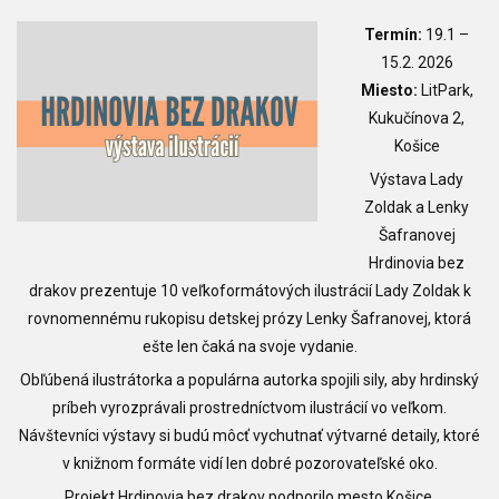
Termín:
19.1
–
15.2. 2026
Miesto:
LitPark,
Kukučínova 2,
Košice
Výstava Lady
Zoldak a Lenky
Šafranovej
Hrdinovia bez
drakov prezentuje 10 veľkoformátových ilustrácií Lady Zoldak k
rovnomennému rukopisu detskej prózy Lenky Šafranovej, ktorá
ešte len čaká na svoje vydanie.
Obľúbená ilustrátorka a populárna autorka spojili sily, aby hrdinský
príbeh vyrozprávali prostredníctvom ilustrácií vo veľkom.
Návštevníci výstavy si budú môcť vychutnať výtvarné detaily, ktoré
v knižnom formáte vidí len dobré pozorovateľské oko.
Projekt Hrdinovia bez drakov podporilo mesto Košice.