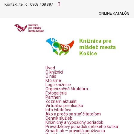
Kontakt: tel. č.:
0903 408 397
ONLINE KATALÓG
Úvod
O knižnici
O nás
Kto sme
Logo knižnice
Organizačná štruktúra
Fotogaléria
Partneri
Zoznam aktualít
Virtuálna prehliadka
Info čitateľovi
Ako a prečo sa stať čitateľom
Cenník služieb
Knižničný a výpožičný poriadok
Prevádzkový poriadok detského kútika
SmartLab – pravidlá používania