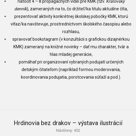
natočiť 4 – 8 propagačných videí pre KMK (tzv.
Kráľovský
denník
), zameraných na to, čo držiteľ/ka titulu aktuálne číta,
prezentovať aktivity konkrétnej školskej pobočky KMK, ktorú
víťaz/ka navštevuje, prostredníctvom školského časopisu alebo
rozhlasu,
spravovať bookstagram (v konzultácii s grafickou dizajnérkou
KMK) zameraný na knižné novinky – dať mu charakter, tvár a
hlas mladej generácie,
pomáhať pri organizovaní vybraných podujatí určených
detským čitateľom (napríklad formou moderovania,
koordinovania podujatia, porotcovania súťaží a pod.).
Hrdinovia bez drakov – výstava ilustrácií
Návštevy: 452