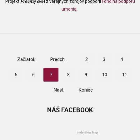
Projekt
Prečítaj svet
z verejných zdrojov podporil
Fond na podporu
umenia
.
Začiatok
Predch.
2
3
4
5
6
7
8
9
10
11
Nasl.
Koniec
NÁŠ
FACEBOOK
trade show bags